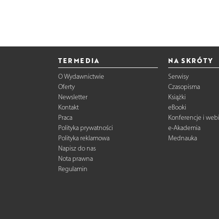
TERMEDIA
NA SKRÓTY
O Wydawnictwie
Serwisy
Oferty
Czasopisma
Newsletter
Książki
Kontakt
eBooki
Praca
Konferencje i web
Polityka prywatności
e-Akademia
Polityka reklamowa
Mednauka
Napisz do nas
Nota prawna
Regulamin