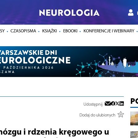
NEUROLOGIA
SY
CZASOPISMA
KSIĄŻKI
EBOOKI
KONFERENCJE I WEBINARY
P
Udostępnij
Dodaj do ulubionych
mózgu i rdzenia kręgowego u