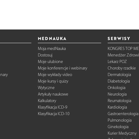
MEDNAUKA
SERWISY
Moja medNauka
KONGRES TOP ME
Dostosuj
Menedżer Zdrowi
Moje ulubione
Lekarz POZ
Moje konferencje i webinary
Choroby rzadkie
inary
Moje wykłady video
Dermatologia
Moje kursy i quizy
Diabetologia
Wytyczne
Onkologia
Artykuły naukowe
Neurologia
Kalkulatory
Reumatologia
Klasyfikacja ICD-9
Kardiologia
Klasyfikacja ICD-10
Gastroenterologia
Pulmonologia
Ginekologia
Kurier Medyczny