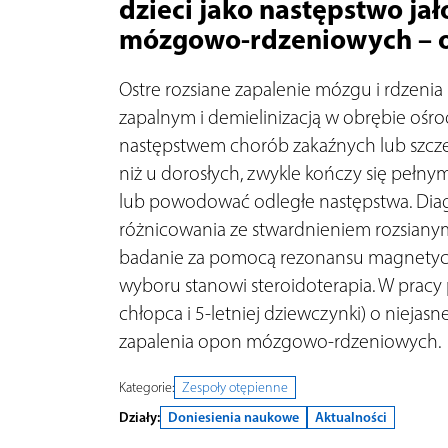
dzieci jako następstwo ja
mózgowo-rdzeniowych – 
Ostre rozsiane zapalenie mózgu i rdzeni
zapalnym i demielinizacją w obrębie oś
następstwem chorób zakaź­nych lub szczep
niż u dorosłych, zwykle kończy się peł
lub powodować odległe następstwa. Diag
różnicowania ze stwardnieniem rozsianym
badanie za pomocą rezonansu magnetycz
wyboru stanowi steroidoterapia. W prac
chłopca i 5-letniej dziewczynki) o niejas
zapalenia opon mózgowo-rdzeniowych.
Kategorie:
Zespoły otępienne
Działy:
Doniesienia naukowe
Aktualności