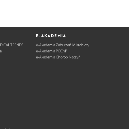
E-AKADEMIA
DICAL TRENDS
e-Akademia Zaburzeń Mikrobioty
a
e-Akademia POChP
e-Akademia Chorób Naczyń