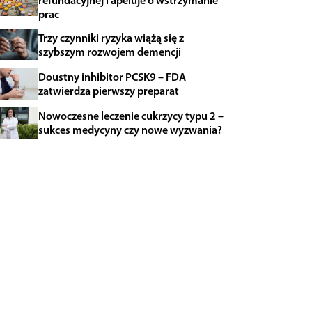
refundacyjnej i apeluje o wstrzymanie
prac
Trzy czynniki ryzyka wiążą się z
szybszym rozwojem demencji
Doustny inhibitor PCSK9 – FDA
zatwierdza pierwszy preparat
Nowoczesne leczenie cukrzycy typu 2 –
sukces medycyny czy nowe wyzwania?