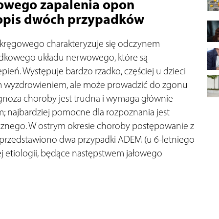
łowego zapalenia opon
opis dwóch przypadków
a kręgowego charakteryzuje się odczynem
rodkowego układu nerwowego, które są
ień. Występuje bardzo rzadko, częściej u dzieci
nym wyzdrowieniem, ale może prowadzić do zgonu
noza choroby jest trudna i wymaga głównie
; najbardziej pomocne dla rozpoznania jest
nego. W ostrym okresie choroby postępowanie z
y przedstawiono dwa przypadki ADEM (u 6-letniego
nej etiologii, będące następstwem jałowego