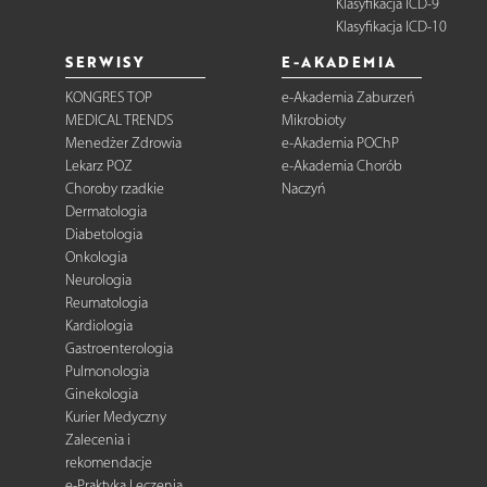
Klasyfikacja ICD-9
Klasyfikacja ICD-10
SERWISY
E-AKADEMIA
KONGRES TOP
e-Akademia Zaburzeń
MEDICAL TRENDS
Mikrobioty
Menedżer Zdrowia
e-Akademia POChP
Lekarz POZ
e-Akademia Chorób
Choroby rzadkie
Naczyń
Dermatologia
Diabetologia
Onkologia
Neurologia
Reumatologia
Kardiologia
Gastroenterologia
Pulmonologia
Ginekologia
Kurier Medyczny
Zalecenia i
rekomendacje
e-Praktyka Leczenia