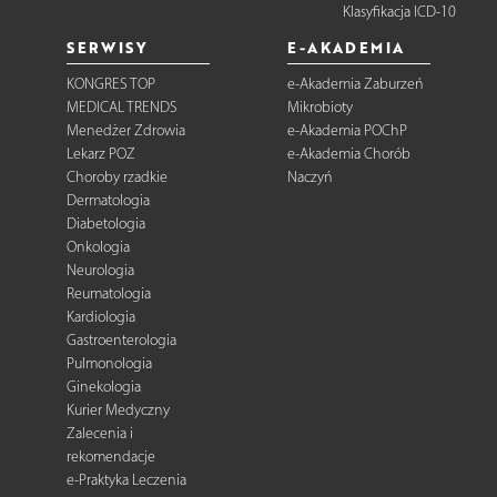
Klasyfikacja ICD-10
SERWISY
E-AKADEMIA
KONGRES TOP
e-Akademia Zaburzeń
MEDICAL TRENDS
Mikrobioty
Menedżer Zdrowia
e-Akademia POChP
Lekarz POZ
e-Akademia Chorób
Choroby rzadkie
Naczyń
Dermatologia
Diabetologia
Onkologia
Neurologia
Reumatologia
Kardiologia
Gastroenterologia
Pulmonologia
Ginekologia
Kurier Medyczny
Zalecenia i
rekomendacje
e-Praktyka Leczenia