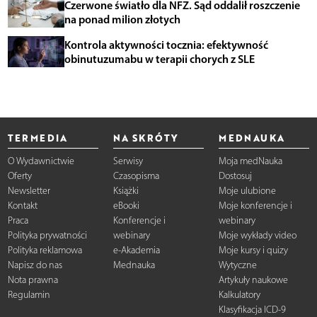
Czerwone światło dla NFZ. Sąd oddalił roszczenie
na ponad milion złotych
Kontrola aktywności tocznia: efektywność
obinutuzumabu w terapii chorych z SLE
TERMEDIA
NA SKRÓTY
MEDNAUKA
O Wydawnictwie
Serwisy
Moja medNauka
Oferty
Czasopisma
Dostosuj
Newsletter
Książki
Moje ulubione
Kontakt
eBooki
Moje konferencje i
Praca
Konferencje i
webinary
Polityka prywatności
webinary
Moje wykłady video
Polityka reklamowa
e-Akademia
Moje kursy i quizy
Napisz do nas
Mednauka
Wytyczne
Nota prawna
Artykuły naukowe
Regulamin
Kalkulatory
Klasyfikacja ICD-9