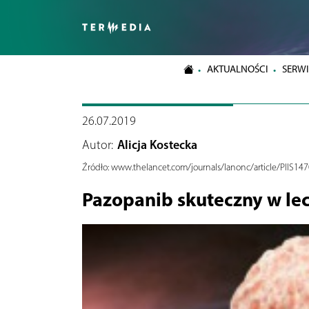
AKTUALNOŚCI
SERWI
26.07.2019
Autor:
Alicja Kostecka
Źródło:
www.thelancet.com/journals/lanonc/article/PIIS14
Pazopanib skuteczny w le