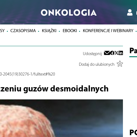
ONKOLOGIA
SY
CZASOPISMA
KSIĄŻKI
EBOOKI
KONFERENCJE I WEBINARY
Pa
Udostępnij
Dodaj do ulubionych
70-2045(19)30276-1/fulltext#%20
czeniu guzów desmoidalnych
P