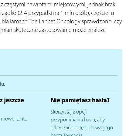
e z częstymi nawrotami miejscowymi, jednak brak
zadko (2-4 przypadki na 1 mln osób), częściej u
j. Na łamach The Lancet Oncology sprawdzono, czy
zmian skuteczne zastosowanie może znaleźć
łu.
z jeszcze
Nie pamiętasz hasła?
Skorzystaj z opcji
rmowe konto
przypominania hasła, aby
odzyskać dostęp do swojego
konta Termedia.