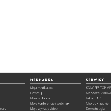
MEDNAUKA
SERWISY
Moja medNauka
KONGRES TOP ME
Dostosuj
Menedżer Zdrowi
Moje ulubione
Lekarz POZ
Moje konferencje i webinary
Choroby rzadkie
inary
Moje wykłady video
Dermatologia