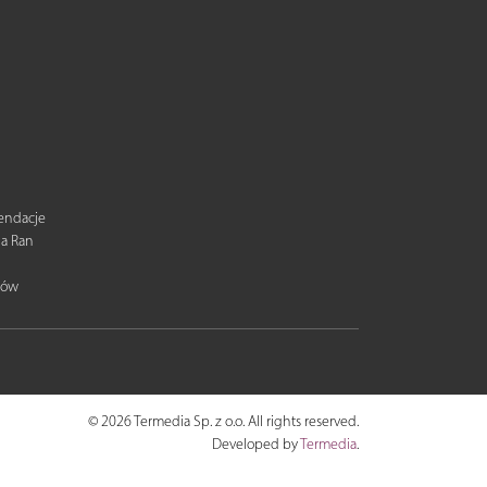
mendacje
ia Ran
tów
© 2026 Termedia Sp. z o.o. All rights reserved.
Developed by
Termedia
.