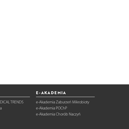
E-AKADEMIA
DICAL TRENDS
e-Akademia Zaburzeń Mikrobioty
a
e-Akademia POChP
e-Akademia Chorób Naczyń