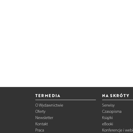
TERMEDIA
NA SKRÓTY
O Wydawnictwie
Serwisy
Oferty
Czasopisma
Newsletter
Książki
Kontakt
eBooki
Praca
Konferencje i web