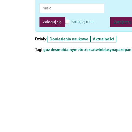
Pamiętaj mnie
Zarejestruj
Działy:
Doniesienia naukowe
Aktualności
Tagi:
guz desmoidalny
metotreksat
winblasyna
pazopan