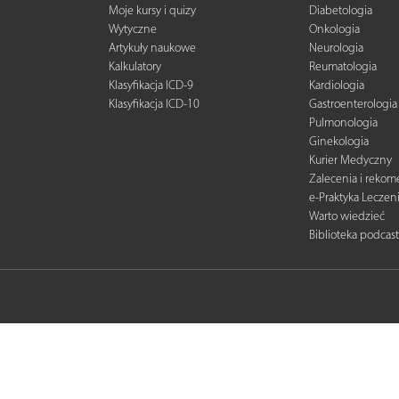
Moje kursy i quizy
Diabetologia
Wytyczne
Onkologia
Artykuły naukowe
Neurologia
Kalkulatory
Reumatologia
Klasyfikacja ICD-9
Kardiologia
Klasyfikacja ICD-10
Gastroenterologia
Pulmonologia
Ginekologia
Kurier Medyczny
Zalecenia i reko
e-Praktyka Leczen
Warto wiedzieć
Biblioteka podcas