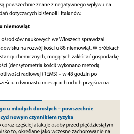
e są powszechnie znane z negatywnego wpływu na
ań dotyczących bisfenoli i ftalanów.
 u niemowląt
h ośrodków naukowych we Włoszech sprawdzali
dowisku na rozwój kości u 88 niemowląt. W próbkach
bstancji chemicznych, mogących zakłócać gospodarkę
ości (densytometria kości) wykonano metodą
totliwości radiowej (REMS) – w 48 godzin po
sześciu i dwunastu miesiącach od ich przyjścia na
ego u młodych dorosłych – powszechnie
icyd nowym czynnikiem ryzyka
o coraz częściej atakuje osoby przed pięćdziesiątym
wisko to, określane jako wczesne zachorowanie na