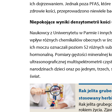
ich dojrzewaniem. Jednak poza PFAS, któr
zdrowie kości, przeprowadzono niewiele bad
Niepokojące wyniki densytometrii kości
Naukowcy z Uniwersytetu w Parmie i innyc
wpływ różnych chemikaliów obecnych w śro
ich moczu oznaczali poziom 52 różnych su
hormonalną. Pomiary gęstości mineralnej k
ultrasonograficznej multispektrometrii częs
narodzinach dzieci oraz po jednym, trzech, 
świat.
Rak jelita grub
stosowany herb
Rak jelita grubeg
rokiem życia. Zja