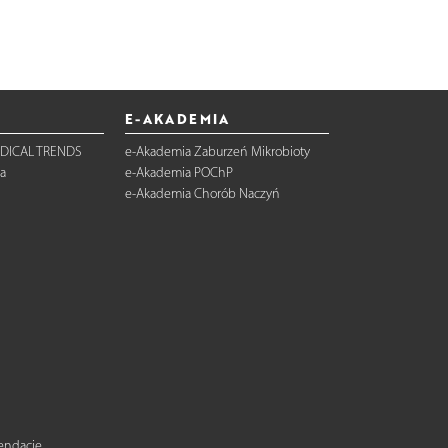
E-AKADEMIA
DICAL TRENDS
e-Akademia Zaburzeń Mikrobioty
a
e-Akademia POChP
e-Akademia Chorób Naczyń
mendacje