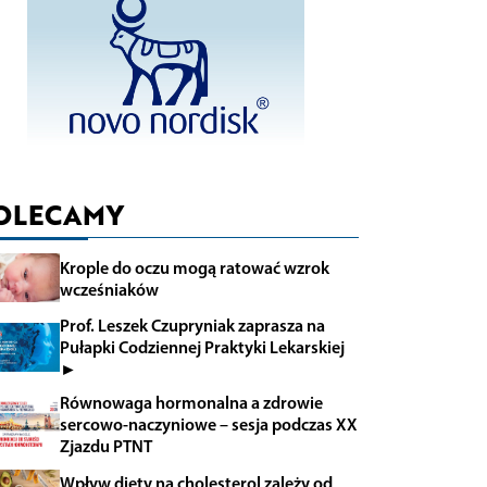
OLECAMY
Krople do oczu mogą ratować wzrok
wcześniaków
Prof. Leszek Czupryniak zaprasza na
Pułapki Codziennej Praktyki Lekarskiej
►
Równowaga hormonalna a zdrowie
sercowo-naczyniowe – sesja podczas XX
Zjazdu PTNT
Wpływ diety na cholesterol zależy od