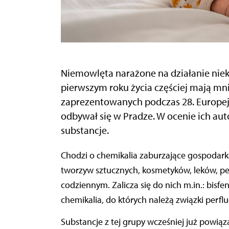
Niemowlęta narażone na działanie nie
pierwszym roku życia częściej mają mni
zaprezentowanych podczas 28. Europej
odbywał się w Pradze. W ocenie ich auto
substancje.
Chodzi o chemikalia zaburzające gospodarkę hormonalną, które są stosowane np. w produkcji
tworzyw sztucznych, kosmetyków, leków, pes
codziennym. Zalicza się do nich m.in.: bisfen
chemikalia, do których należą związki perflu
Substancje z tej grupy wcześniej już powi