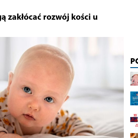
ą zakłócać rozwój kości u
P