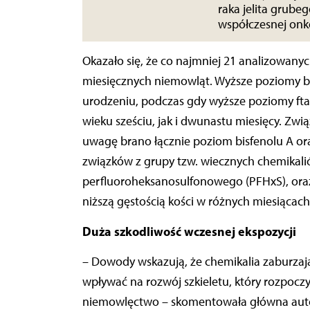
raka jelita grube
współczesnej onk
Okazało się, że co najmniej 21 analizowany
miesięcznych niemowląt. Wyższe poziomy bisf
urodzeniu, podczas gdy wyższe poziomy ftal
wieku sześciu, jak i dwunastu miesięcy. Związ
uwagę brano łącznie poziom bisfenolu A ora
związków z grupy tzw. wiecznych chemikali
perfluoroheksanosulfonowego (PFHxS), ora
niższą gęstością kości w różnych miesiącach
Duża szkodliwość wczesnej ekspozycji
– Dowody wskazują, że chemikalia zaburz
wpływać na rozwój szkieletu, który rozpoczy
niemowlęctwo – skomentowała główna autork