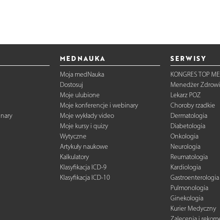
MEDNAUKA
SERWISY
Moja medNauka
KONGRES TOP ME
Dostosuj
Menedżer Zdrowi
Moje ulubione
Lekarz POZ
Moje konferencje i webinary
Choroby rzadkie
inary
Moje wykłady video
Dermatologia
Moje kursy i quizy
Diabetologia
Wytyczne
Onkologia
Artykuły naukowe
Neurologia
Kalkulatory
Reumatologia
Klasyfikacja ICD-9
Kardiologia
Klasyfikacja ICD-10
Gastroenterologia
Pulmonologia
Ginekologia
Kurier Medyczny
Zalecenia i reko