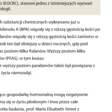
go (EOCRC), stanowi jedno z istotniejszych wyzwań
ologii.
ch substancji chemicznych wykrywano już u
enolu A (BPA) wiązały się z niższą gęstością kości po
anów wiązały się z niższą gęstością kości zarówno w
ek ten był silniejszy u dzieci rocznych, gdy pod
z poziom kilku ftalanów. Wyższy poziom kilku
ów (PFAS), w tym kwasu
z wyższy poziom parabenów także był powiązany z
 życia niemowląt.
ające gospodarkę hormonalną mogą negatywnie
na się w życiu płodowym i trwa przez całe
a badania, prof. Maria Elisabeth Street z