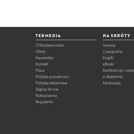
TERMEDIA
NA SKRÓTY
O Wydawnictwie
Serwisy
Oferty
Czasopisma
Newsletter
Książki
Kontakt
eBooki
Praca
Konferencje i web
Polityka prywatności
e-Akademia
Polityka reklamowa
Mednauka
Napisz do nas
Nota prawna
Regulamin