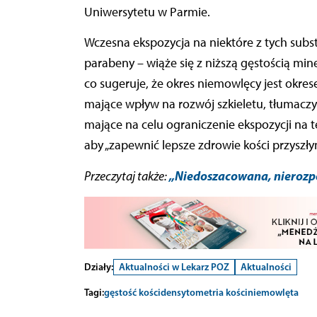
Uniwersytetu w Parmie.
Wczesna ekspozycja na niektóre z tych substan
parabeny – wiąże się z niższą gęstością mi
co sugeruje, że okres niemowlęcy jest okre
mające wpływ na rozwój szkieletu, tłumaczyła
mające na celu ograniczenie ekspozycji na te 
aby „zapewnić lepsze zdrowie kości przyszł
„Niedoszacowana, nierozp
Przeczytaj także:
Działy:
Aktualności w Lekarz POZ
Aktualności
Tagi:
gęstość kości
densytometria kości
niemowlęta