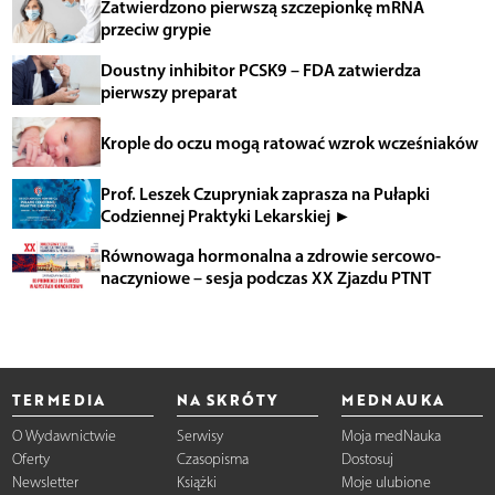
Zatwierdzono pierwszą szczepionkę mRNA
przeciw grypie
Doustny inhibitor PCSK9 – FDA zatwierdza
pierwszy preparat
Krople do oczu mogą ratować wzrok wcześniaków
Prof. Leszek Czupryniak zaprasza na Pułapki
Codziennej Praktyki Lekarskiej ►
Równowaga hormonalna a zdrowie sercowo-
naczyniowe – sesja podczas XX Zjazdu PTNT
TERMEDIA
NA SKRÓTY
MEDNAUKA
O Wydawnictwie
Serwisy
Moja medNauka
Oferty
Czasopisma
Dostosuj
Newsletter
Książki
Moje ulubione