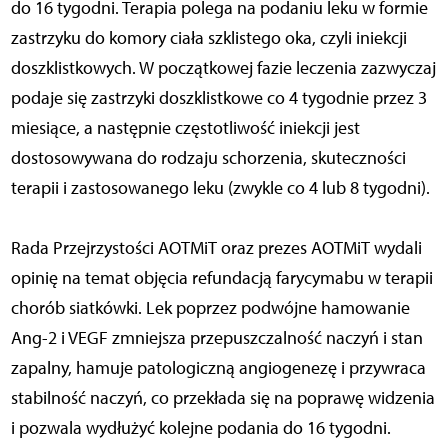
do 16 tygodni. Terapia polega na podaniu leku w formie
zastrzyku do komory ciała szklistego oka, czyli iniekcji
doszklistkowych. W początkowej fazie leczenia zazwyczaj
podaje się zastrzyki doszklistkowe co 4 tygodnie przez 3
miesiące, a następnie częstotliwość iniekcji jest
dostosowywana do rodzaju schorzenia, skuteczności
terapii i zastosowanego leku (zwykle co 4 lub 8 tygodni).
Rada Przejrzystości AOTMiT oraz prezes AOTMiT wydali
opinię na temat objęcia refundacją farycymabu w terapii
chorób siatkówki. Lek poprzez podwójne hamowanie
Ang-2 i VEGF zmniejsza przepuszczalność naczyń i stan
zapalny, hamuje patologiczną angiogenezę i przywraca
stabilność naczyń, co przekłada się na poprawę widzenia
i pozwala wydłużyć kolejne podania do 16 tygodni.