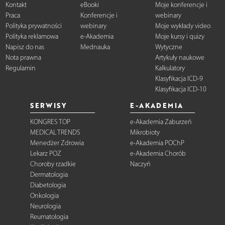
Kontakt
eBooki
Moje konferencje i
Praca
Konferencje i
webinary
Polityka prywatności
webinary
Moje wykłady video
Polityka reklamowa
e-Akademia
Moje kursy i quizy
Napisz do nas
Mednauka
Wytyczne
Nota prawna
Artykuły naukowe
Regulamin
Kalkulatory
Klasyfikacja ICD-9
Klasyfikacja ICD-10
SERWISY
E-AKADEMIA
KONGRES TOP
e-Akademia Zaburzeń
MEDICAL TRENDS
Mikrobioty
Menedżer Zdrowia
e-Akademia POChP
Lekarz POZ
e-Akademia Chorób
Choroby rzadkie
Naczyń
Dermatologia
Diabetologia
Onkologia
Neurologia
Reumatologia