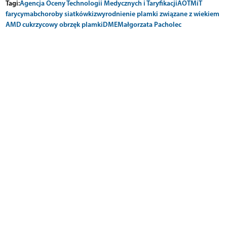
Tagi:
Agencja Oceny Technologii Medycznych i Taryfikacji
AOTMiT
farycymab
choroby siatkówki
zwyrodnienie plamki związane z wiekiem
AMD
cukrzycowy obrzęk plamki
DME
Małgorzata Pacholec