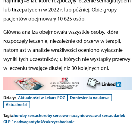
najmniej 45 lat, które rozpoczęły leczenie semaglutydem
lub tirzepatydem w 2022 r. lub później. Obie grupy
pacjentów obejmowały 10 625 osób.
Główna analiza obejmowała wszystkie osoby, które
rozpoczęły leczenie, niezależnie od przerw w terapii,
natomiast w analizie wrażliwości oceniono wyłącznie
wyniki tych uczestników, u których nie wystąpiły przerwy
w leczeniu trwające dłużej niż 30 kolejnych dni.
Działy:
Aktualności w Lekarz POZ
Doniesienia naukowe
Aktualności
Tagi:
choroby serca
choroby sercowo-naczyniowe
zawał serca
udar
lek
GLP-1
nadwaga
otyłość
cukrzyca
badanie