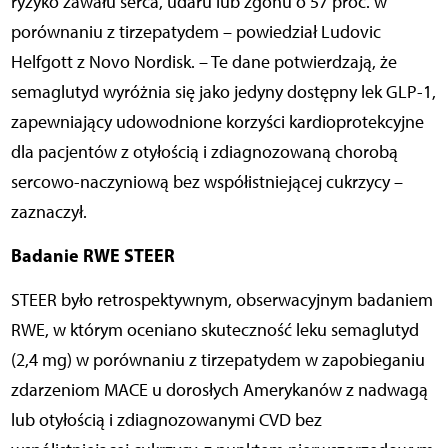
ryzyko zawału serca, udaru lub zgonu o 57 proc. w
porównaniu z tirzepatydem – powiedział Ludovic
Helfgott z Novo Nordisk. – Te dane potwierdzają, że
semaglutyd wyróżnia się jako jedyny dostępny lek GLP-1,
zapewniający udowodnione korzyści kardioprotekcyjne
dla pacjentów z otyłością i zdiagnozowaną chorobą
sercowo-naczyniową bez współistniejącej cukrzycy –
zaznaczył.
Badanie RWE STEER
STEER było retrospektywnym, obserwacyjnym badaniem
RWE, w którym oceniano skuteczność leku semaglutyd
(2,4 mg) w porównaniu z tirzepatydem w zapobieganiu
zdarzeniom MACE u dorosłych Amerykanów z nadwagą
lub otyłością i zdiagnozowanymi CVD bez