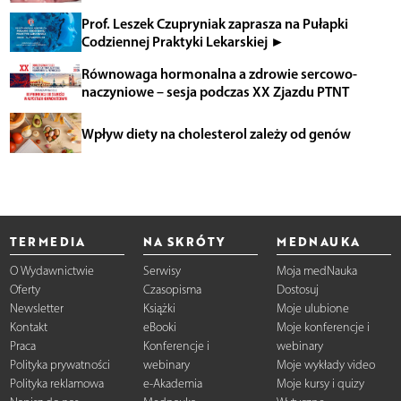
Prof. Leszek Czupryniak zaprasza na Pułapki
Codziennej Praktyki Lekarskiej ►
Równowaga hormonalna a zdrowie sercowo-
naczyniowe – sesja podczas XX Zjazdu PTNT
Wpływ diety na cholesterol zależy od genów
TERMEDIA
NA SKRÓTY
MEDNAUKA
O Wydawnictwie
Serwisy
Moja medNauka
Oferty
Czasopisma
Dostosuj
Newsletter
Książki
Moje ulubione
Kontakt
eBooki
Moje konferencje i
Praca
Konferencje i
webinary
Polityka prywatności
webinary
Moje wykłady video
Polityka reklamowa
e-Akademia
Moje kursy i quizy