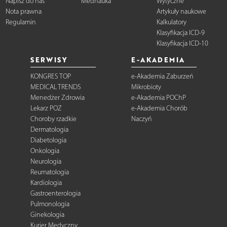
Napisz do nas
Mednauka
Wytyczne
Nota prawna
Artykuły naukowe
Regulamin
Kalkulatory
Klasyfikacja ICD-9
Klasyfikacja ICD-10
SERWISY
E-AKADEMIA
KONGRES TOP
e-Akademia Zaburzeń
MEDICAL TRENDS
Mikrobioty
Menedżer Zdrowia
e-Akademia POChP
Lekarz POZ
e-Akademia Chorób
Choroby rzadkie
Naczyń
Dermatologia
Diabetologia
Onkologia
Neurologia
Reumatologia
Kardiologia
Gastroenterologia
Pulmonologia
Ginekologia
Kurier Medyczny