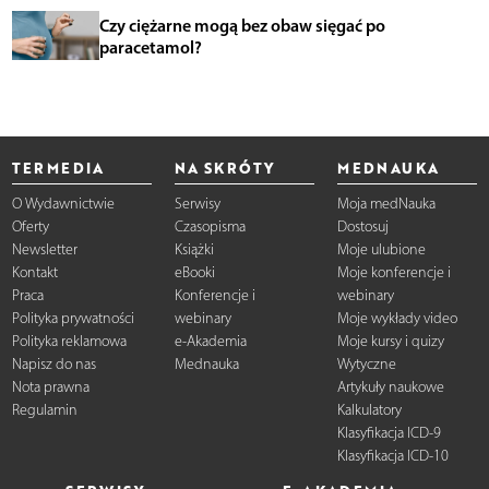
Czy ciężarne mogą bez obaw sięgać po
paracetamol?
TERMEDIA
NA SKRÓTY
MEDNAUKA
O Wydawnictwie
Serwisy
Moja medNauka
Oferty
Czasopisma
Dostosuj
Newsletter
Książki
Moje ulubione
Kontakt
eBooki
Moje konferencje i
Praca
Konferencje i
webinary
Polityka prywatności
webinary
Moje wykłady video
Polityka reklamowa
e-Akademia
Moje kursy i quizy
Napisz do nas
Mednauka
Wytyczne
Nota prawna
Artykuły naukowe
Regulamin
Kalkulatory
Klasyfikacja ICD-9
Klasyfikacja ICD-10