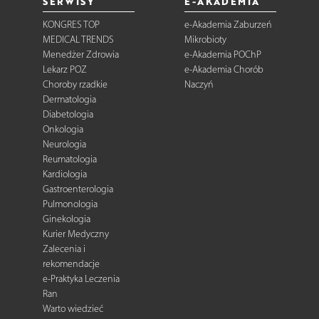
SERWISY
E-AKADEMIA
KONGRES TOP
e-Akademia Zaburzeń
MEDICAL TRENDS
Mikrobioty
Menedżer Zdrowia
e-Akademia POChP
Lekarz POZ
e-Akademia Chorób
Choroby rzadkie
Naczyń
Dermatologia
Diabetologia
Onkologia
Neurologia
Reumatologia
Kardiologia
Gastroenterologia
Pulmonologia
Ginekologia
Kurier Medyczny
Zalecenia i
rekomendacje
e-Praktyka Leczenia
Ran
Warto wiedzieć