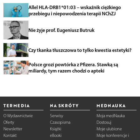
Allel HLA-DRB1*01:03 – wskaźnik ciężkiego
przebiegu i niepowodzenia terapii NChZJ
Nie żyje prof. Eugeniusz Butruk
Czy tkanka tłuszczowa to tylko kwestia estetyki?
Polsce grozi powtórka z Pfizera. Stawką są
miliardy, tym razem chodzi o apteki
TERMEDIA
NA SKRÓTY
MEDNAUKA
O Wydawnictwie
Serwisy
Moja medNauka
Oferty
Czasopisma
Dostosuj
Newsletter
Książki
Moje ulubione
Kontakt
eBooki
Moje konferencje i