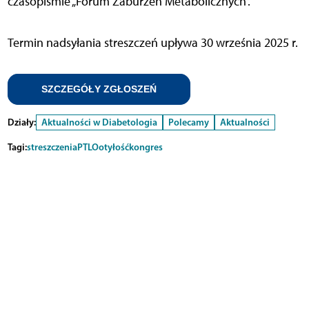
czasopiśmie „Forum Zaburzeń Metabolicznych”.
Termin nadsyłania streszczeń upływa 30 września 2025 r.
SZCZEGÓŁY ZGŁOSZEŃ
Działy:
Aktualności w Diabetologia
Polecamy
Aktualności
Tagi:
streszczenia
PTLO
otyłość
kongres