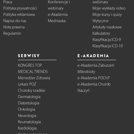
Praca
Konferencje i
webinary
Polityka prywatności
webinary
Moje wykłady video
Polityka reklamowa
e-Akademia
Moje kursy i quizy
Napisz do nas
Mednauka
Wytyczne
Nota prawna
Artykuły naukowe
Regulamin
Kalkulatory
Klasyfikacja ICD-9
Klasyfikacja ICD-10
SERWISY
E-AKADEMIA
KONGRES TOP
e-Akademia Zaburzeń
MEDICAL TRENDS
Mikrobioty
Menedżer Zdrowia
e-Akademia POChP
Lekarz POZ
e-Akademia Chorób
Choroby rzadkie
Naczyń
Dermatologia
Diabetologia
Onkologia
Neurologia
Reumatologia
Kardiologia