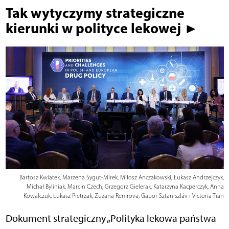
Tak wytyczymy strategiczne
kierunki w polityce lekowej ►
Bartosz Kwiatek, Marzena Sygut-Mirek, Miłosz Anczakowski, Łukasz Andrzejczyk,
Michał Byliniak, Marcin Czech, Grzegorz Gielerak, Katarzyna Kacperczyk, Anna
Kowalczuk, Łukasz Pietrzak, Zuzana Remrova, Gábor Sztaniszláv i Victoria Tian
Dokument strategiczny „Polityka lekowa państwa