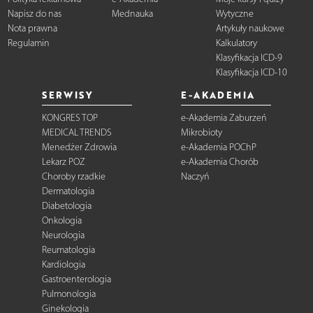
Napisz do nas
Mednauka
Wytyczne
Nota prawna
Artykuły naukowe
Regulamin
Kalkulatory
Klasyfikacja ICD-9
Klasyfikacja ICD-10
SERWISY
E-AKADEMIA
KONGRES TOP
e-Akademia Zaburzeń
MEDICAL TRENDS
Mikrobioty
Menedżer Zdrowia
e-Akademia POChP
Lekarz POZ
e-Akademia Chorób
Choroby rzadkie
Naczyń
Dermatologia
Diabetologia
Onkologia
Neurologia
Reumatologia
Kardiologia
Gastroenterologia
Pulmonologia
Ginekologia