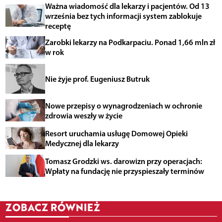
Ważna wiadomość dla lekarzy i pacjentów. Od 13
września bez tych informacji system zablokuje
receptę
Zarobki lekarzy na Podkarpaciu. Ponad 1,66 mln zł
w rok
Nie żyje prof. Eugeniusz Butruk
Nowe przepisy o wynagrodzeniach w ochronie
zdrowia weszły w życie
Resort uruchamia usługę Domowej Opieki
Medycznej dla lekarzy
Tomasz Grodzki ws. darowizn przy operacjach:
Wpłaty na fundację nie przyspieszały terminów
ZOBACZ RÓWNIEŻ