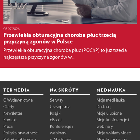
06.07.2026
Przewlekła obturacyjna choroba płuc trzecią
przyczyną zgonów w Polsce
Przewlekła obturacyjna choroba płuc (POChP) to już trzecia
najczęstsza przyczyna zgonów w...
TERMEDIA
NA SKRÓTY
MEDNAUKA
O Wydawnictwie
Serwisy
Moja medNauka
Oferty
Czasopisma
Dostosuj
Newsletter
Książki
Moje ulubione
Kontakt
eBooki
Moje konferencje i
Praca
Konferencje i
webinary
Polityka prywatności
webinary
Moje wykłady video
Polityka reklamowa
e-Akademia
Moje kursy i quizy