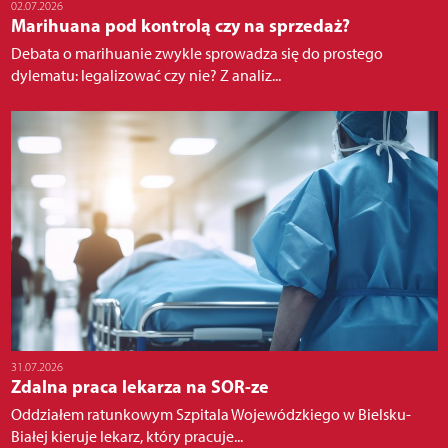
02.07.2026
Marihuana pod kontrolą czy na sprzedaż?
Debata o marihuanie zwykle sprowadza się do prostego
dylematu: legalizować czy nie? Z analiz...
31.07.2026
Zdalna praca lekarza na SOR-ze
Oddziałem ratunkowym Szpitala Wojewódzkiego w Bielsku-
Białej kieruje lekarz, który pracuje...