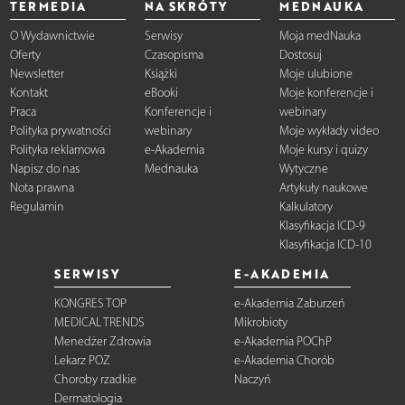
TERMEDIA
NA SKRÓTY
MEDNAUKA
O Wydawnictwie
Serwisy
Moja medNauka
Oferty
Czasopisma
Dostosuj
Newsletter
Książki
Moje ulubione
Kontakt
eBooki
Moje konferencje i
Praca
Konferencje i
webinary
Polityka prywatności
webinary
Moje wykłady video
Polityka reklamowa
e-Akademia
Moje kursy i quizy
Napisz do nas
Mednauka
Wytyczne
Nota prawna
Artykuły naukowe
Regulamin
Kalkulatory
Klasyfikacja ICD-9
Klasyfikacja ICD-10
SERWISY
E-AKADEMIA
KONGRES TOP
e-Akademia Zaburzeń
MEDICAL TRENDS
Mikrobioty
Menedżer Zdrowia
e-Akademia POChP
Lekarz POZ
e-Akademia Chorób
Choroby rzadkie
Naczyń
Dermatologia