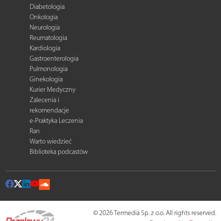
Diabetologia
Onkologia
Neurologia
Reumatologia
Kardiologia
Gastroenterologia
Pulmonologia
Ginekologia
Kurier Medyczny
Zalecenia i
rekomendacje
e-Praktyka Leczenia
Ran
Warto wiedzieć
Biblioteka podcastów
© 2026 Termedia Sp. z o.o. All rights reserved.