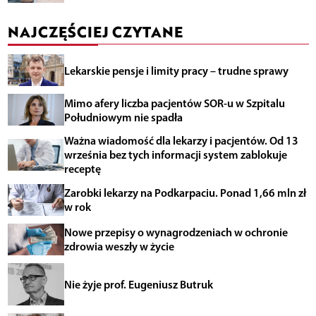
NAJCZĘŚCIEJ CZYTANE
Lekarskie pensje i limity pracy – trudne sprawy
Mimo afery liczba pacjentów SOR-u w Szpitalu
Południowym nie spadła
Ważna wiadomość dla lekarzy i pacjentów. Od 13
września bez tych informacji system zablokuje
receptę
Zarobki lekarzy na Podkarpaciu. Ponad 1,66 mln zł
w rok
Nowe przepisy o wynagrodzeniach w ochronie
zdrowia weszły w życie
Nie żyje prof. Eugeniusz Butruk