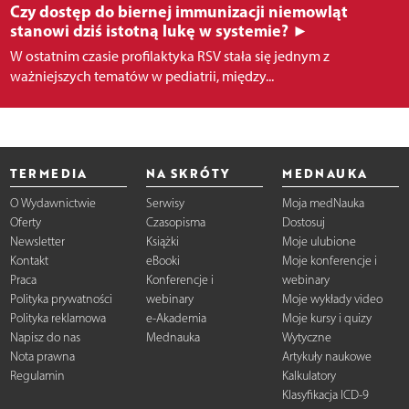
Czy dostęp do biernej immunizacji niemowląt
stanowi dziś istotną lukę w systemie? ►
W ostatnim czasie profilaktyka RSV stała się jednym z
ważniejszych tematów w pediatrii, między...
TERMEDIA
NA SKRÓTY
MEDNAUKA
O Wydawnictwie
Serwisy
Moja medNauka
Oferty
Czasopisma
Dostosuj
Newsletter
Książki
Moje ulubione
Kontakt
eBooki
Moje konferencje i
Praca
Konferencje i
webinary
Polityka prywatności
webinary
Moje wykłady video
Polityka reklamowa
e-Akademia
Moje kursy i quizy
Napisz do nas
Mednauka
Wytyczne
Nota prawna
Artykuły naukowe
Regulamin
Kalkulatory
Klasyfikacja ICD-9