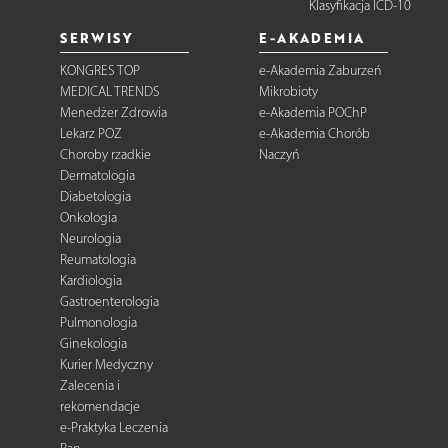
Klasyfikacja ICD-10
SERWISY
E-AKADEMIA
KONGRES TOP
e-Akademia Zaburzeń
MEDICAL TRENDS
Mikrobioty
Menedżer Zdrowia
e-Akademia POChP
Lekarz POZ
e-Akademia Chorób
Choroby rzadkie
Naczyń
Dermatologia
Diabetologia
Onkologia
Neurologia
Reumatologia
Kardiologia
Gastroenterologia
Pulmonologia
Ginekologia
Kurier Medyczny
Zalecenia i
rekomendacje
e-Praktyka Leczenia