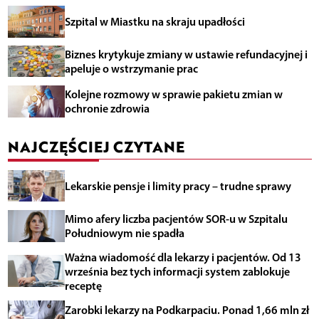
Szpital w Miastku na skraju upadłości
Biznes krytykuje zmiany w ustawie refundacyjnej i
apeluje o wstrzymanie prac
Kolejne rozmowy w sprawie pakietu zmian w
ochronie zdrowia
NAJCZĘŚCIEJ CZYTANE
Lekarskie pensje i limity pracy – trudne sprawy
Mimo afery liczba pacjentów SOR-u w Szpitalu
Południowym nie spadła
Ważna wiadomość dla lekarzy i pacjentów. Od 13
września bez tych informacji system zablokuje
receptę
Zarobki lekarzy na Podkarpaciu. Ponad 1,66 mln zł