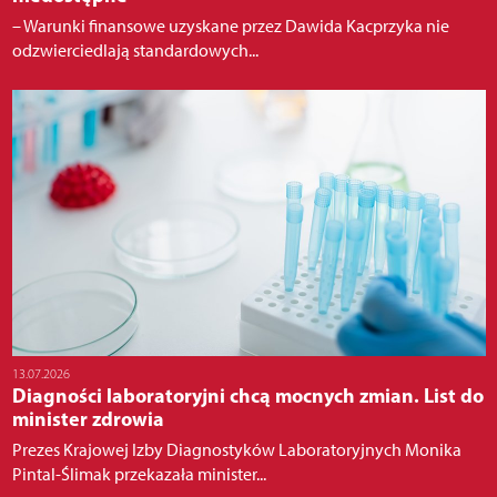
– Warunki finansowe uzyskane przez Dawida Kacprzyka nie
odzwierciedlają standardowych...
13.07.2026
Diagności laboratoryjni chcą mocnych zmian. List do
minister zdrowia
Prezes Krajowej Izby Diagnostyków Laboratoryjnych Monika
Pintal-Ślimak przekazała minister...