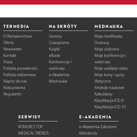
TERMEDIA
NA SKRÓTY
MEDNAUKA
O Wydawnictwie
Serwisy
Moja medNauka
Oferty
Czasopisma
Dostosuj
Newsletter
Książki
Moje ulubione
Kontakt
eBooki
Moje konferencje i
Praca
Konferencje i
webinary
Polityka prywatności
webinary
Moje wykłady video
Polityka reklamowa
e-Akademia
Moje kursy i quizy
Napisz do nas
Mednauka
Wytyczne
Nota prawna
Artykuły naukowe
Regulamin
Kalkulatory
Klasyfikacja ICD-9
Klasyfikacja ICD-10
SERWISY
E-AKADEMIA
KONGRES TOP
e-Akademia Zaburzeń
MEDICAL TRENDS
Mikrobioty