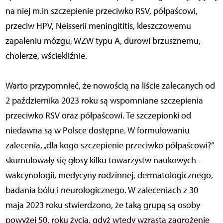
na niej m.in szczepienie przeciwko RSV, półpaścowi,
przeciw HPV, Neisserii meningititis, kleszczowemu
zapaleniu mózgu, WZW typu A, durowi brzusznemu,
cholerze, wściekliźnie.
Warto przypomnieć, że nowością na liście zalecanych od
2 października 2023 roku są wspomniane szczepienia
przeciwko RSV oraz półpaścowi. Te szczepionki od
niedawna są w Polsce dostępne. W formułowaniu
zalecenia, „dla kogo szczepienie przeciwko półpaścowi?”
skumulowały się głosy kilku towarzystw naukowych –
wakcynologii, medycyny rodzinnej, dermatologicznego,
badania bólu i neurologicznego. W zaleceniach z 30
maja 2023 roku stwierdzono, że taką grupą są osoby
powyżej 50. roku życia, gdyż wtedy wzrasta zagrożenie