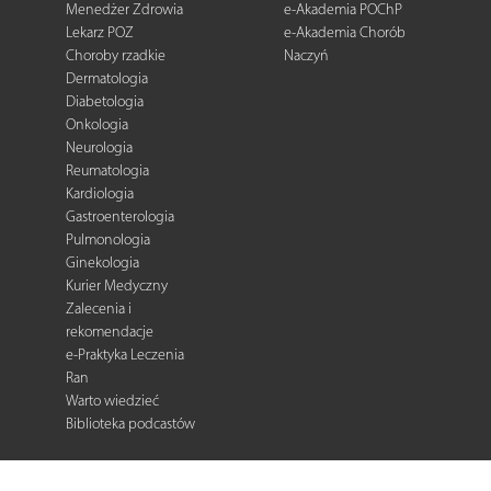
Menedżer Zdrowia
e-Akademia POChP
Lekarz POZ
e-Akademia Chorób
Choroby rzadkie
Naczyń
Dermatologia
Diabetologia
Onkologia
Neurologia
Reumatologia
Kardiologia
Gastroenterologia
Pulmonologia
Ginekologia
Kurier Medyczny
Zalecenia i
rekomendacje
e-Praktyka Leczenia
Ran
Warto wiedzieć
Biblioteka podcastów