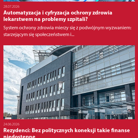
28.07.2026
Automatyzacja i cyfryzacja ochrony zdrowia
lekarstwem na problemy szpitali?
System ochrony zdrowia mierzy się z podwójnym wyzwaniem:
starzejącym się społeczeństwem i...
24.06.2026
Rezydenci: Bez politycznych koneksji takie finanse
niedostępne