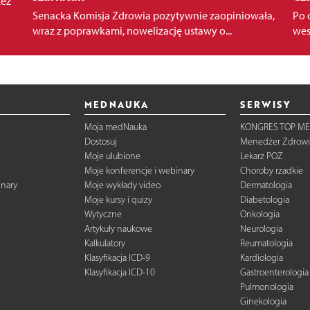
zez
Senacka Komisja Zdrowia pozytywnie zaopiniowała,
Po 
wraz z poprawkami, nowelizację ustawy o...
wes
MEDNAUKA
SERWISY
Moja medNauka
KONGRES TOP ME
Dostosuj
Menedżer Zdrowi
Moje ulubione
Lekarz POZ
Moje konferencje i webinary
Choroby rzadkie
inary
Moje wykłady video
Dermatologia
Moje kursy i quizy
Diabetologia
Wytyczne
Onkologia
Artykuły naukowe
Neurologia
Kalkulatory
Reumatologia
Klasyfikacja ICD-9
Kardiologia
Klasyfikacja ICD-10
Gastroenterologia
Pulmonologia
Ginekologia