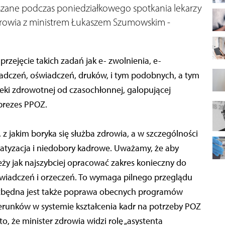
zane podczas poniedziałkowego spotkania lekarzy
owia z ministrem Łukaszem Szumowskim -
zejęcie takich zadań jak e- zwolnienia, e-
adczeń, oświadczeń, druków, i tym podobnych, a tym
ki zdrowotnej od czasochłonnej, galopującej
 prezes PPOZ.
z jakim boryka się służba zdrowia, a w szczególności
atyzacja i niedobory kadrowe. Uważamy, że aby
ży jak najszybciej opracować zakres konieczny do
wiadczeń i orzeczeń. To wymaga pilnego przeglądu
ezbędna jest także poprawa obecnych programów
ierunków w systemie kształcenia kadr na potrzeby POZ
o, że minister zdrowia widzi rolę „asystenta