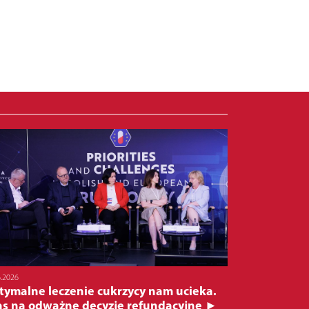
6.2026
tymalne leczenie cukrzycy nam ucieka.
as na odważne decyzje refundacyjne ►