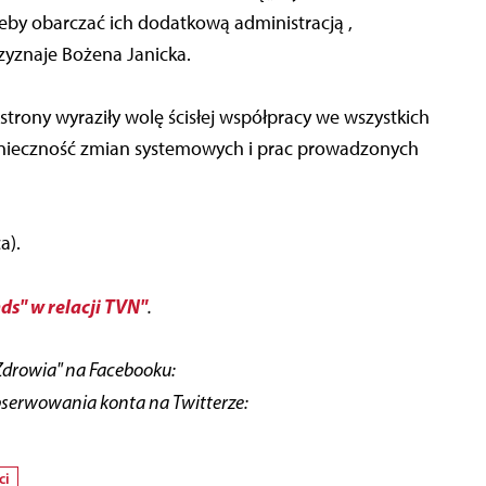
eby obarczać ich dodatkową administracją ,
zyznaje Bożena Janicka.
trony wyraziły wolę ścisłej współpracy we wszystkich
nieczność zmian systemowych i prac prowadzonych
a).
ds" w relacji TVN"
.
Zdrowia" na Facebooku:
bserwowania konta na Twitterze:
ci