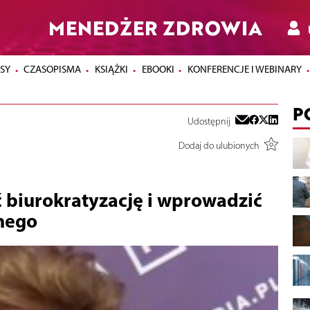
MENEDŻER ZDROWIA
SY
CZASOPISMA
KSIĄŻKI
EBOOKI
KONFERENCJE I WEBINARY
P
Udostępnij
Dodaj do ulubionych
ć biurokratyzację i wprowadzić
nego