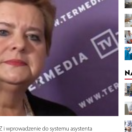
N
Z i wprowadzenie do systemu asystenta