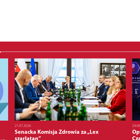
21.07.2026
24.0
Senacka Komisja Zdrowia za „Lex
Op
szarlatan”
Cz