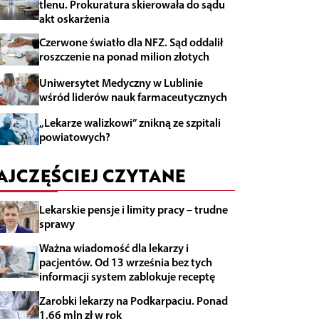
tlenu. Prokuratura skierowała do sądu
akt oskarżenia
Czerwone światło dla NFZ. Sąd oddalił
roszczenie na ponad milion złotych
Uniwersytet Medyczny w Lublinie
wśród liderów nauk farmaceutycznych
„Lekarze walizkowi” znikną ze szpitali
powiatowych?
AJCZĘŚCIEJ CZYTANE
Lekarskie pensje i limity pracy – trudne
sprawy
Ważna wiadomość dla lekarzy i
pacjentów. Od 13 września bez tych
informacji system zablokuje receptę
Zarobki lekarzy na Podkarpaciu. Ponad
1,66 mln zł w rok