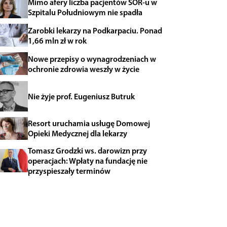
Mimo afery liczba pacjentów SOR-u w
Szpitalu Południowym nie spadła
Zarobki lekarzy na Podkarpaciu. Ponad
1,66 mln zł w rok
Nowe przepisy o wynagrodzeniach w
ochronie zdrowia weszły w życie
Nie żyje prof. Eugeniusz Butruk
Resort uruchamia usługę Domowej
Opieki Medycznej dla lekarzy
Tomasz Grodzki ws. darowizn przy
operacjach: Wpłaty na fundację nie
przyspieszały terminów