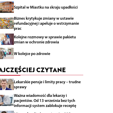
Szpital w Miastku na skraju upadłości
Biznes krytykuje zmiany w ustawie
refundacyjnej i apeluje o wstrzymanie
prac
Kolejne rozmowy w sprawie pakietu
zmian w ochronie zdrowia
W kolejce po zdrowie
AJCZĘŚCIEJ CZYTANE
Lekarskie pensje i limity pracy – trudne
sprawy
Ważna wiadomość dla lekarzy i
pacjentów. Od 13 września bez tych
informacji system zablokuje receptę