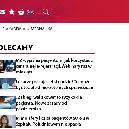
E-AKADEMIA
MEDNAUKA
OLECAMY
MZ wyjaśnia pacjentom, jak korzystać z
centralnej e-rejestracji. Webinary raz w
miesiącu
Lekarze pracują setki godzin? To może
być też efekt nierzetelnych sprawozdań
„Zabiegi walizkowe” to ryzyko dla
pacjenta. Nowe zasady od 1
października
Mimo afery liczba pacjentów SOR-u w
Szpitalu Południowym nie spadła