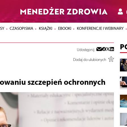
MENEDŻER ZDROWIA
SY
CZASOPISMA
KSIĄŻKI
EBOOKI
KONFERENCJE I WEBINARY
P
Udostępnij
Dodaj do ulubionych
rowaniu szczepień ochronnych