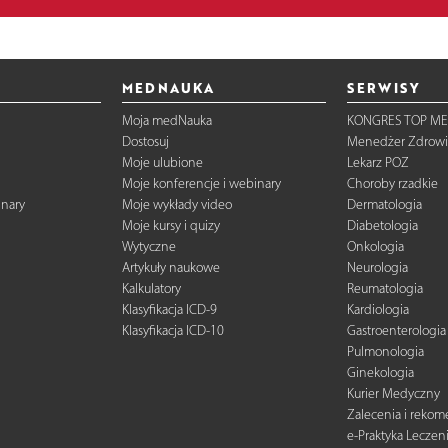
MEDNAUKA
SERWISY
Moja medNauka
KONGRES TOP ME
Dostosuj
Menedżer Zdrowi
Moje ulubione
Lekarz POZ
Moje konferencje i webinary
Choroby rzadkie
inary
Moje wykłady video
Dermatologia
Moje kursy i quizy
Diabetologia
Wytyczne
Onkologia
Artykuły naukowe
Neurologia
Kalkulatory
Reumatologia
Klasyfikacja ICD-9
Kardiologia
Klasyfikacja ICD-10
Gastroenterologia
Pulmonologia
Ginekologia
Kurier Medyczny
Zalecenia i reko
e-Praktyka Leczen