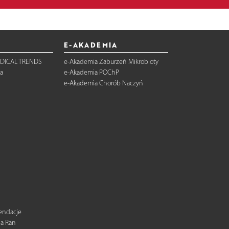
E-AKADEMIA
DICAL TRENDS
e-Akademia Zaburzeń Mikrobioty
a
e-Akademia POChP
e-Akademia Chorób Naczyń
mendacje
ia Ran