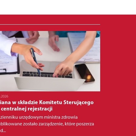
8.2026
iana w składzie Komitetu Sterującego
 centralnej rejestracji
zienniku urzędowym ministra zdrowia
blikowane zostało zarządzenie, które poszerza
d...