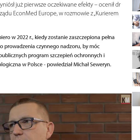
niósł już pierwsze oczekiwane efekty – ocenił dr
arządu EconMed Europe, w rozmowie z „Kurierem
ero w 2022 r., kiedy zostanie zaszczepiona pełna
ć do prowadzenia czynnego nadzoru, by móc
publicznych program szczepień ochronnych i
iologiczna w Polsce - powiedział Michał Seweryn.