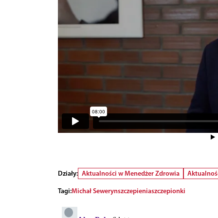
Działy:
Aktualności w Menedżer Zdrowia
Aktualnoś
Tagi:
Michał Seweryn
szczepienia
szczepionki