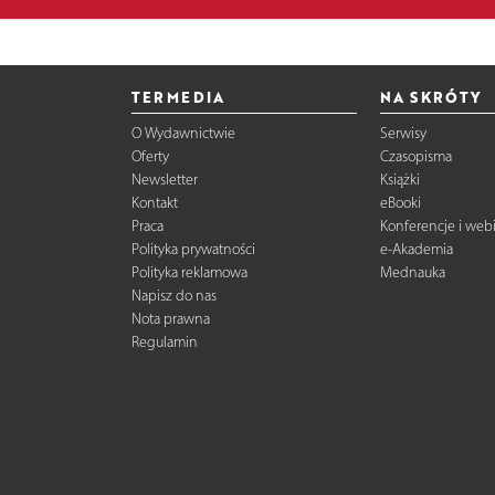
TERMEDIA
NA SKRÓTY
O Wydawnictwie
Serwisy
Oferty
Czasopisma
Newsletter
Książki
Kontakt
eBooki
Praca
Konferencje i web
Polityka prywatności
e-Akademia
Polityka reklamowa
Mednauka
Napisz do nas
Nota prawna
Regulamin