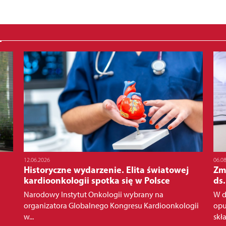
12.06.2026
06.0
Historyczne wydarzenie. Elita światowej
Zm
kardioonkologii spotka się w Polsce
ds.
Narodowy Instytut Onkologii wybrany na
W d
organizatora Globalnego Kongresu Kardioonkologii
opu
w...
skła