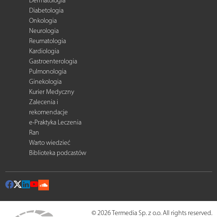
Dermatologia
Diabetologia
Onkologia
Neurologia
Reumatologia
Kardiologia
Gastroenterologia
Pulmonologia
Ginekologia
Kurier Medyczny
Zalecenia i
rekomendacje
e-Praktyka Leczenia
Ran
Warto wiedzieć
Biblioteka podcastów
© 2026 Termedia Sp. z o.o. All rights reserved.