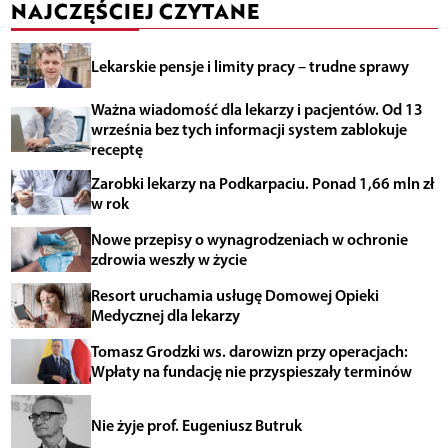
NAJCZĘŚCIEJ CZYTANE
Lekarskie pensje i limity pracy – trudne sprawy
Ważna wiadomość dla lekarzy i pacjentów. Od 13
września bez tych informacji system zablokuje
receptę
Zarobki lekarzy na Podkarpaciu. Ponad 1,66 mln zł
w rok
Nowe przepisy o wynagrodzeniach w ochronie
zdrowia weszły w życie
Resort uruchamia usługę Domowej Opieki
Medycznej dla lekarzy
Tomasz Grodzki ws. darowizn przy operacjach:
Wpłaty na fundację nie przyspieszały terminów
Nie żyje prof. Eugeniusz Butruk