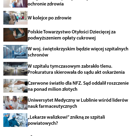
ochronie zdrowia
W kolejce po zdrowie
Polskie Towarzystwo Otyłości Dziecięcej za
podwyższeniem opłaty cukrowej
W woj. świętokrzyskim będzie więcej szpitalnych
schronów
W szpitalu tymczasowym zabrakło tlenu.
Prokuratura skierowała do sądu akt oskarżenia
Czerwone światło dla NFZ. Sąd oddalił roszczenie
na ponad milion złotych
Uniwersytet Medyczny w Lublinie wśród liderów
nauk farmaceutycznych
„Lekarze walizkowi” znikną ze szpitali
powiatowych?