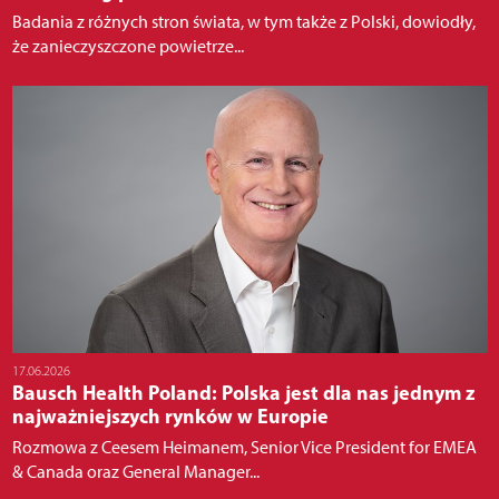
Badania z różnych stron świata, w tym także z Polski, dowiodły,
że zanieczyszczone powietrze...
17.06.2026
Bausch Health Poland: Polska jest dla nas jednym z
najważniejszych rynków w Europie
Rozmowa z Ceesem Heimanem, Senior Vice President for EMEA
& Canada oraz General Manager...