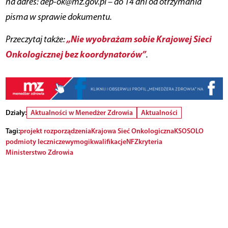
na adres: dep-ok@mz.gov.pl – do 14 dni od otrzymania
pisma w sprawie dokumentu.
„Nie wyobrażam sobie Krajowej Sieci
Przeczytaj także:
Onkologicznej bez koordynatorów”
.
Działy:
Aktualności w Menedżer Zdrowia
Aktualności
Tagi:
projekt rozporządzenia
Krajowa Sieć Onkologiczna
KSO
SOLO
podmioty lecznicze
wymogi
kwalifikacje
NFZ
kryteria
Ministerstwo Zdrowia