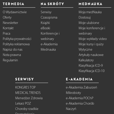
TERMEDIA
NA SKRÓTY
MEDNAUKA
O Wydawnictwie
Serwisy
Moja medNauka
Oferty
Czasopisma
Dostosuj
Newsletter
Książki
Moje ulubione
Kontakt
eBooki
Moje konferencje i
Praca
Konferencje i
webinary
Polityka prywatności
webinary
Moje wykłady video
Polityka reklamowa
e-Akademia
Moje kursy i quizy
Napisz do nas
Mednauka
Wytyczne
Nota prawna
Artykuły naukowe
Regulamin
Kalkulatory
Klasyfikacja ICD-9
Klasyfikacja ICD-10
SERWISY
E-AKADEMIA
KONGRES TOP
e-Akademia Zaburzeń
MEDICAL TRENDS
Mikrobioty
Menedżer Zdrowia
e-Akademia POChP
Lekarz POZ
e-Akademia Chorób
Choroby rzadkie
Naczyń