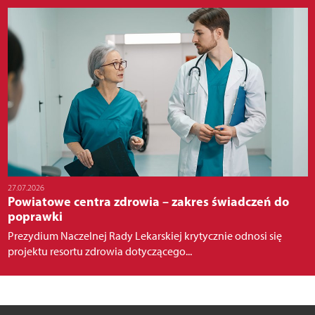
27.07.2026
Powiatowe centra zdrowia – zakres świadczeń do
poprawki
Prezydium Naczelnej Rady Lekarskiej krytycznie odnosi się
projektu resortu zdrowia dotyczącego...