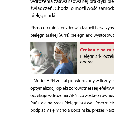
wdrożenia zaawansowanej praktyki pie
świadczeń. Chodzi o możliwość samodz
pielęgniarki.
Pismo do minister zdrowia Izabeli Leszczyny w sprawie wdrożenia zaawansowanej praktyki
pielęgniarskiej (APN) pielegniarki wystosowa
Czekanie na zni
Pielęgniarki ocze
operacji.
– Model APN został potwierdzony w licznyc
optymalizacji opieki zdrowotnej i jej efekty
oczekuje wdrożenia APN, co zostało również
Państwa na rzecz Pielęgniarstwa i Położnic
podpisały się Mariola Łodzińska, prezes Nac