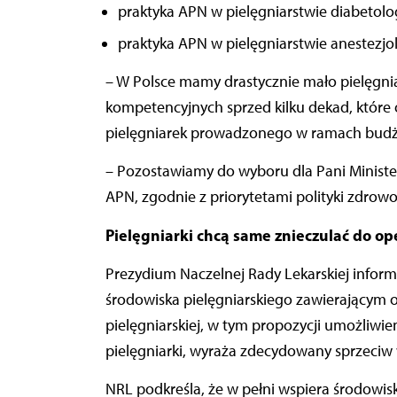
praktyka APN w pielęgniarstwie diabetol
praktyka APN w pielęgniarstwie anestezjo
– W Polsce mamy drastycznie mało pielęgni
kompetencyjnych sprzed kilku dekad, które 
pielęgniarek prowadzonego w ramach budżet
– Pozostawiamy do wyboru dla Pani Ministe
APN, zgodnie z priorytetami polityki zdrow
Pielęgniarki chcą same znieczulać do o
Prezydium Naczelnej Rady Lekarskiej inform
środowiska pielęgniarskiego zawierającym 
pielęgniarskiej, w tym propozycji umożliwi
pielęgniarki,
wyraża zdecydowany sprzeciw w
NRL podkreśla, że w pełni wspiera środowisk