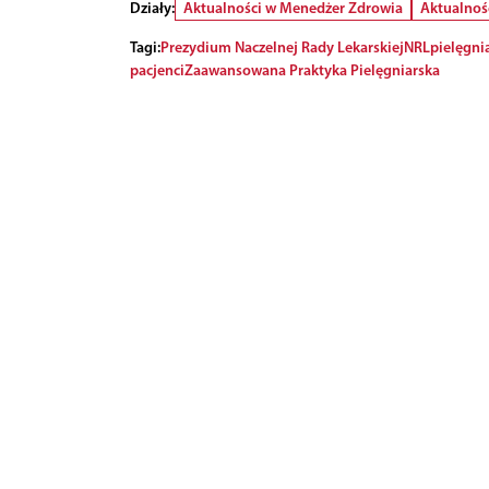
Działy:
Aktualności w Menedżer Zdrowia
Aktualnoś
Tagi:
Prezydium Naczelnej Rady Lekarskiej
NRL
pielęgni
pacjenci
Zaawansowana Praktyka Pielęgniarska