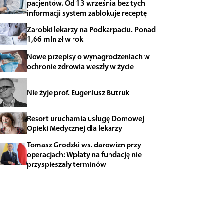
pacjentów. Od 13 września bez tych
informacji system zablokuje receptę
Zarobki lekarzy na Podkarpaciu. Ponad
1,66 mln zł w rok
Nowe przepisy o wynagrodzeniach w
ochronie zdrowia weszły w życie
Nie żyje prof. Eugeniusz Butruk
Resort uruchamia usługę Domowej
Opieki Medycznej dla lekarzy
Tomasz Grodzki ws. darowizn przy
operacjach: Wpłaty na fundację nie
przyspieszały terminów