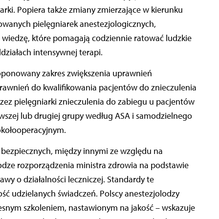
arki. Popiera także zmiany zmierzające w kierunku
wanych pielęgniarek anestezjologicznych,
 wiedzę, które pomagają codziennie ratować ludzkie
działach intensywnej terapi.
oponowany zakres zwiększenia uprawnień
prawnień do kwalifikowania pacjentów do znieczulenia
ez pielęgniarki znieczulenia do zabiegu u pacjentów
rwszej lub drugiej grupy według ASA i samodzielnego
okołooperacyjnym.
e bezpiecznych, między innymi ze względu na
rodze rozporządzenia ministra zdrowia na podstawie
wy o działalności leczniczej. Standardy te
ość udzielanych świadczeń. Polscy anestezjolodzy
esnym szkoleniem, nastawionym na jakość – wskazuje