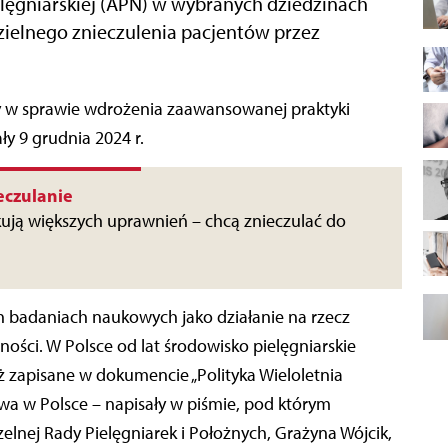
lęgniarskiej (APN) w wybranych dziedzinach
ielnego znieczulenia pacjentów przez
ły 9 grudnia 2024 r.
eczulanie
kują większych uprawnień – chcą znieczulać do
h badaniach naukowych jako działanie na rzecz
wności. W Polsce od lat środowisko pielęgniarskie
 zapisane w dokumencie „Polityka Wieloletnia
twa w Polsce – napisały w piśmie, pod którym
zelnej Rady Pielęgniarek i Położnych, Grażyna Wójcik,