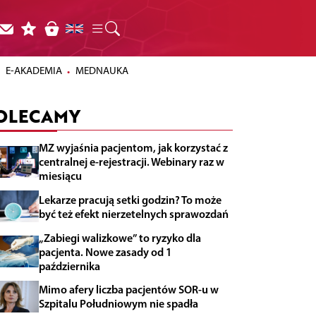
E-AKADEMIA
MEDNAUKA
OLECAMY
MZ wyjaśnia pacjentom, jak korzystać z
centralnej e-rejestracji. Webinary raz w
miesiącu
Lekarze pracują setki godzin? To może
być też efekt nierzetelnych sprawozdań
„Zabiegi walizkowe” to ryzyko dla
pacjenta. Nowe zasady od 1
października
Mimo afery liczba pacjentów SOR-u w
Szpitalu Południowym nie spadła