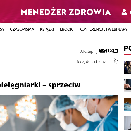
MENEDŻER ZDROWIA
SY
CZASOPISMA
KSIĄŻKI
EBOOKI
KONFERENCJE I WEBINARY
P
Udostępnij
Dodaj do ulubionych
ielęgniarki – sprzeciw