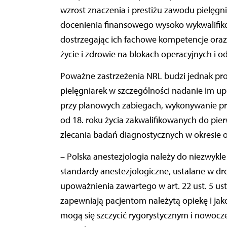
wzrost znaczenia i prestiżu zawodu pielęgni
docenienia finansowego wysoko wykwalifiko
dostrzegając ich fachowe kompetencje oraz
życie i zdrowie na blokach operacyjnych i od
Poważne zastrzeżenia NRL budzi jednak pr
pielęgniarek w szczególności nadanie im u
przy planowych zabiegach, wykonywanie prz
od 18. roku życia zakwalifikowanych do pie
zlecania badań diagnostycznych w okresie 
– Polska anestezjologia należy do niezwykl
standardy anestezjologiczne, ustalane w d
upoważnienia zawartego w art. 22 ust. 5 usta
zapewniają pacjentom należytą opiekę i jak
mogą się szczycić rygorystycznym i nowocz