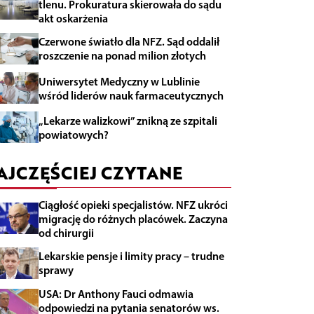
tlenu. Prokuratura skierowała do sądu
akt oskarżenia
Czerwone światło dla NFZ. Sąd oddalił
roszczenie na ponad milion złotych
Uniwersytet Medyczny w Lublinie
wśród liderów nauk farmaceutycznych
„Lekarze walizkowi” znikną ze szpitali
powiatowych?
AJCZĘŚCIEJ CZYTANE
Ciągłość opieki specjalistów. NFZ ukróci
migrację do różnych placówek. Zaczyna
od chirurgii
Lekarskie pensje i limity pracy – trudne
sprawy
USA: Dr Anthony Fauci odmawia
odpowiedzi na pytania senatorów ws.