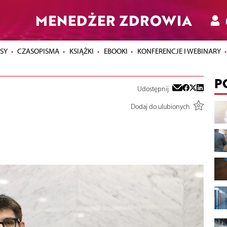
MENEDŻER ZDROWIA
SY
CZASOPISMA
KSIĄŻKI
EBOOKI
KONFERENCJE I WEBINARY
P
Udostępnij
Dodaj do ulubionych