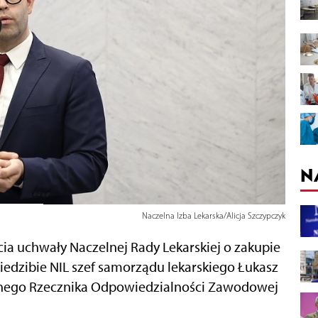
N
Naczelna Izba Lekarska/Alicja Szczypczyk
ia uchwały Naczelnej Rady Lekarskiej o zakupie
iedzibie NIL szef samorządu lekarskiego Łukasz
lnego Rzecznika Odpowiedzialności Zawodowej