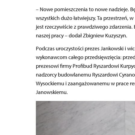
– Nowe pomieszczenia to nowe nadzieje. Będ
wszystkich dużo łatwiejszy. Ta przestrzeń, 
jest rzeczywiście z prawdziwego zdarzeni
naszej pracy – dodał Zbigniew Kuzyszyn.
Podczas uroczystości prezes Jankowski i wi
wykonawcom całego przedsięwzięcia: przeds
prezesowi firmy Profibud Ryszardowi Kurpyc
nadzorcy budowlanemu Ryszardowi Cyranow
Wysockiemu i zaangażowanemu w prace rem
Janowskiemu.