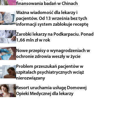
finansowania badań w Chinach
Ważna wiadomość dla lekarzy i
pacjentów. Od 13 września bez tych
informacji system zablokuje receptę
Zarobki lekarzy na Podkarpaciu. Ponad
1,66 mln zł w rok
Nowe przepisy o wynagrodzeniach w
ochronie zdrowia weszły w życie
Problem przeszukań pacjentów w
szpitalach psychiatrycznych wciąż
nierozwiązany
Resort uruchamia usługę Domowej
Opieki Medycznej dla lekarzy