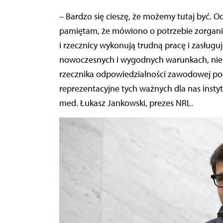
– Bardzo się cieszę, że możemy tutaj być. Od kiedy zostałem członkiem Naczelnej Rady Lekarskiej,
pamiętam, że mówiono o potrzebie zorganiz
i rzecznicy wykonują trudną pracę i zasługu
nowoczesnych i wygodnych warunkach, nie m
rzecznika odpowiedzialności zawodowej po
reprezentacyjne tych ważnych dla nas insty
med. Łukasz Jankowski, prezes NRL.