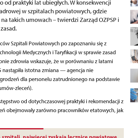
od praktyki lat ubiegłych. W konsekwencji
kadrowej w szpitalach powiatowych, gdzie
h na takich umowach – twierdzi Zarząd OZPSP i
 zasad.
nologii Medycznych i Taryfikacji w sprawie zasad
nie zdrowia wskazuje, że w porównaniu z latami
 nastąpiła istotna zmiana — agencja nie
rodzeń dla personelu zatrudnionego na podstawie
umów-zleceń).
stępstwo od dotychczasowej praktyki i rekomendacji z
dzeń obejmowały zarówno pracowników etatowych, jak
 szpitali, najwięcej zyskają lecznice powiatowe