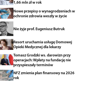
1,66 mln zł w rok
Nowe przepisy o wynagrodzeniach w
ochronie zdrowia weszły w życie
Nie żyje prof. Eugeniusz Butruk
Resort uruchamia usługę Domowej
Opieki Medycznej dla lekarzy
Tomasz Grodzki ws. darowizn przy
operacjach: Wpłaty na fundację nie
przyspieszały terminów
NFZ zmienia plan finansowy na 2026
rok