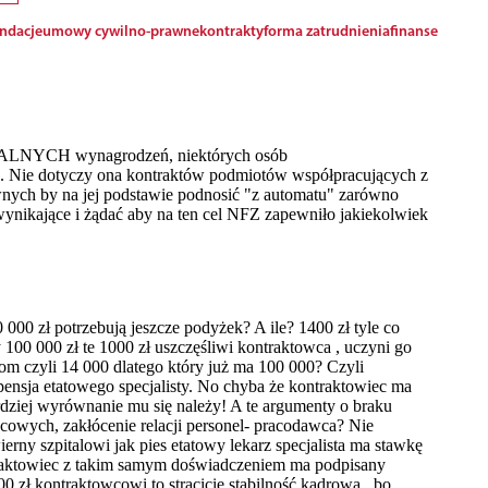
ndacje
umowy cywilno-prawne
kontrakty
forma zatrudnienia
finanse