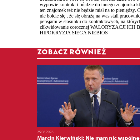
ZOBACZ RÓWNIEŻ
25.06.2026
Marcin Kierwiński: Nie mam nic wspóln