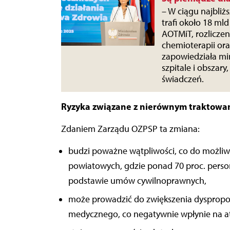
– W ciągu najbli
trafi około 18 ml
AOTMiT, rozlicze
chemioterapii oraz
zapowiedziała min
szpitale i obszar
świadczeń.
Ryzyka związane z nierównym traktowa
Zdaniem Zarządu OZPSP ta zmiana:
budzi poważne wątpliwości, co do możliwo
powiatowych, gdzie ponad 70 proc. pers
podstawie umów cywilnoprawnych,
może prowadzić do zwiększenia dyspropo
medycznego, co negatywnie wpłynie na at