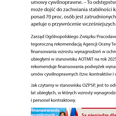
umowy cywilnoprawne. – To odstępstwo 
może dojść do zachwiania stabilności 
ponad 70 proc. osób jest zatrudnionyc
apeluje o przywrócenie wcześniejszych
Zarząd Ogólnopolskiego Związku Pracodawców Szpitali Powiatowych po zapoznaniu się z
tegoroczną rekomendacją Agencji Oceny Tech
finansowania wzrostu wynagrodzeń w ochro
ubiegłymi w stanowisku AOTMiT na rok 2025
rekomenduje finansowania podwyżek wynag
umów cywilnoprawnych (tzw. kontraktów i 
Jak czytamy w stanowisku OZPSP, jest to od
lat ubiegłych, w których wzrosty wynagro
i personel kontraktowy.
Są pieniądze dla