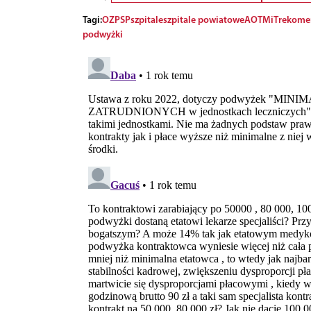
Tagi:
OZPSP
szpitale
szpitale powiatowe
AOTMiT
rekome
podwyżki