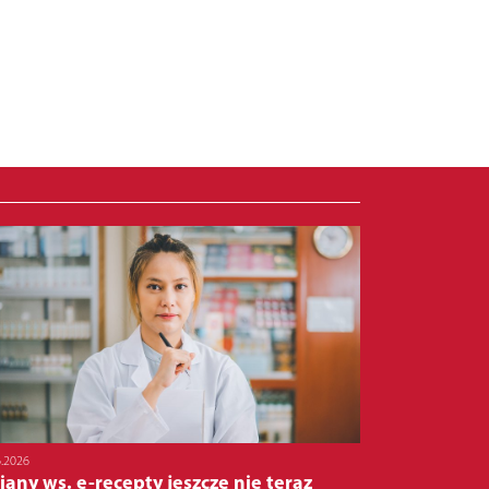
6.2026
any ws. e-recepty jeszcze nie teraz