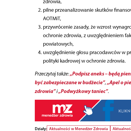
zdrowia,
pilne przeanalizowanie skutków finanso
AOTMiT,
przywrócenie zasady, że wzrost wynagr
ochronie zdrowia, z uwzględnieniem fakt
powiatowych,
uwzględnienie głosu pracodawców w pro
polityki kadrowej w ochronie zdrowia.
„Podpisz aneks – będą pie
Przeczytaj także:
być zabezpieczane w budżecie”
„Apel o pi
,
zdrowia”
„Podwyżkowy taniec”
i
.
Działy:
Aktualności w Menedżer Zdrowia
Aktualnoś