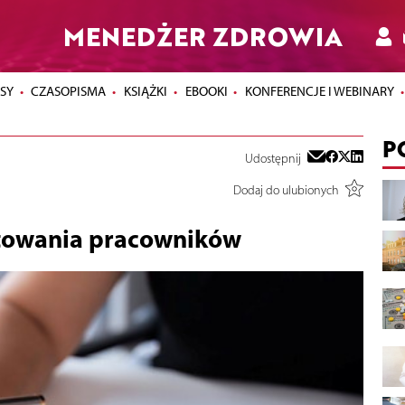
MENEDŻER ZDROWIA
SY
CZASOPISMA
KSIĄŻKI
EBOOKI
KONFERENCJE I WEBINARY
P
Udostępnij
Dodaj do ulubionych
towania pracowników