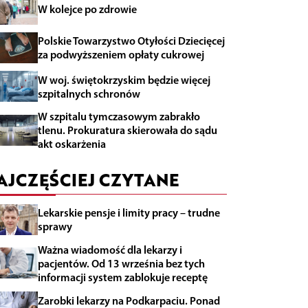
W kolejce po zdrowie
Polskie Towarzystwo Otyłości Dziecięcej
za podwyższeniem opłaty cukrowej
W woj. świętokrzyskim będzie więcej
szpitalnych schronów
W szpitalu tymczasowym zabrakło
tlenu. Prokuratura skierowała do sądu
akt oskarżenia
AJCZĘŚCIEJ CZYTANE
Lekarskie pensje i limity pracy – trudne
sprawy
Ważna wiadomość dla lekarzy i
pacjentów. Od 13 września bez tych
informacji system zablokuje receptę
Zarobki lekarzy na Podkarpaciu. Ponad