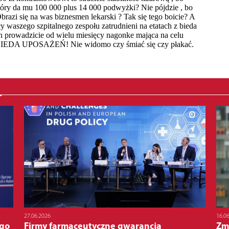
27.06.2026
16.0
ego
Firmy farmaceutyczne gwarancją
Zmi