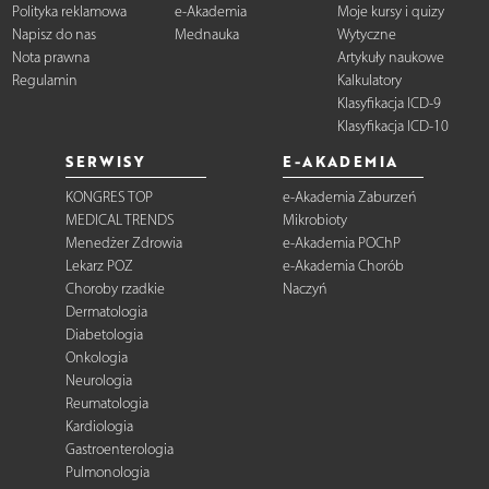
Polityka reklamowa
e-Akademia
Moje kursy i quizy
Napisz do nas
Mednauka
Wytyczne
Nota prawna
Artykuły naukowe
Regulamin
Kalkulatory
Klasyfikacja ICD-9
Klasyfikacja ICD-10
SERWISY
E-AKADEMIA
KONGRES TOP
e-Akademia Zaburzeń
MEDICAL TRENDS
Mikrobioty
Menedżer Zdrowia
e-Akademia POChP
Lekarz POZ
e-Akademia Chorób
Choroby rzadkie
Naczyń
Dermatologia
Diabetologia
Onkologia
Neurologia
Reumatologia
Kardiologia
Gastroenterologia
Pulmonologia