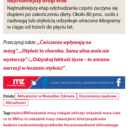
Najtrudniejszy drugi krok
Najtrudniejszy etap odchudzania często zaczyna się
dopiero po zakończeniu diety. Około 80 proc. osób z
nadwagą lub otyłością odzyskuje utracone kilogramy
w ciągu od trzech do pięciu lat.
„Ćwiczenia wpływają na
Przeczytaj także:
mózg”
„Otyłość to choroba. Sama silna wola nie
,
wystarczy”
„Odzyskaj lekkość życia – to zmiana
i
narracji w leczeniu otyłości”
.
Działy:
Aktualności w Menedżer Zdrowia
Doniesienia naukowe
Aktualności
Tagi:
otyłość
BMI
wskaźnik masy ciała
jak obliczyć wskaźnik masy ciała
co to BMI
co to wskaźnik masy ciała
otyłość kliniczna
zdrowie
badania naukowe
medycyna
tkanka tłuszczowa
obwód talii
nadwaga