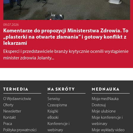
09.07.2026
Komentarze do propozycji Ministerstwa Zdrowia. To
„plasterki na otwarte złamania” i gotowy konflikt z
lekarzami
Eksperci i przedstawiciele branży krytycznie ocenili wystąpienie
minister zdrowia Jolanty...
TERMEDIA
NA SKRÓTY
MEDNAUKA
O Wydawnictwie
Serwisy
Moja medNauka
Oferty
Czasopisma
Dostosuj
Newsletter
Książki
Moje ulubione
Kontakt
eBooki
Moje konferencje i
Praca
Konferencje i
webinary
Polityka prywatności
webinary
Moje wykłady video