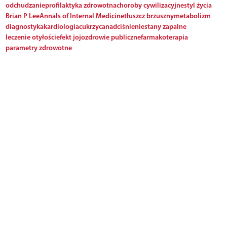
odchudzanie
profilaktyka zdrowotna
choroby cywilizacyjne
styl życia
Brian P Lee
Annals of Internal Medicine
tłuszcz brzuszny
metabolizm
diagnostyka
kardiologia
cukrzyca
nadciśnienie
stany zapalne
leczenie otyłości
efekt jojo
zdrowie publiczne
farmakoterapia
parametry zdrowotne