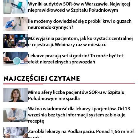
Wyniki audytów SOR-ów w Warszawie. Najwięcej
nieprawidłowości w Szpitalu Południowym
Ile możemy dowiedzieć się z próbki krwi o guzach
neuroendokrynnych?
MZ wyjaśnia pacjentom, jak korzystać z centralnej
e-rejestracji. Webinary raz w miesiącu
Lekarze pracują setki godzin? To może być też
efekt nierzetelnych sprawozdań
NAJCZĘŚCIEJ CZYTANE
Mimo afery liczba pacjentów SOR-u w Szpitalu
Południowym nie spadła
Ważna wiadomość dla lekarzy i pacjentów. Od 13
września bez tych informacji system zablokuje
receptę
Zarobki lekarzy na Podkarpaciu. Ponad 1,66 mln zł
w rok