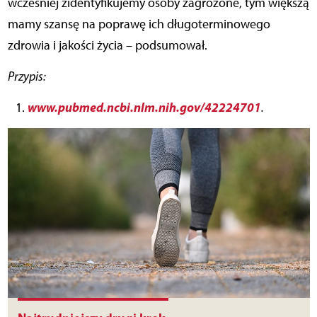
wcześniej zidentyfikujemy osoby zagrożone, tym większą
mamy szansę na poprawę ich długoterminowego
zdrowia i jakości życia – podsumował.
Przypis:
www.pubmed.ncbi.nlm.nih.gov/42224701
.