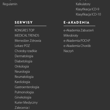
Regulamin
Kalkulatory
Klasyfikacja ICD-9
Klasyfikacja ICD-10
SERWISY
E-AKADEMIA
KONGRES TOP
e-Akademia Zaburzeń
MEDICAL TRENDS
Mikrobioty
Menedżer Zdrowia
e-Akademia POChP
Lekarz POZ
e-Akademia Chorób
Choroby rzadkie
Naczyń
Dermatologia
Diabetologia
Onkologia
Neurologia
Reumatologia
Kardiologia
Gastroenterologia
Pulmonologia
Ginekologia
Kurier Medyczny
Zalecenia i