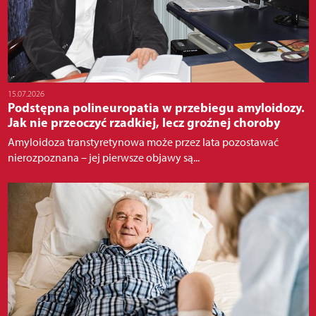
15.07.2026
Podstępna polineuropatia w przebiegu amyloidozy.
Jak nie przeoczyć rzadkiej, lecz groźnej choroby
Amyloidoza transtyretynowa może przez lata pozostawać
nierozpoznana – jej pierwsze objawy są...