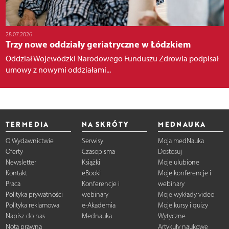
28.07.2026
Trzy nowe oddziały geriatryczne w Łódzkiem
Oddział Wojewódzki Narodowego Funduszu Zdrowia podpisał
umowy z nowymi oddziałami...
TERMEDIA
NA SKRÓTY
MEDNAUKA
O Wydawnictwie
Serwisy
Moja medNauka
Oferty
Czasopisma
Dostosuj
Newsletter
Książki
Moje ulubione
Kontakt
eBooki
Moje konferencje i
Praca
Konferencje i
webinary
Polityka prywatności
webinary
Moje wykłady video
Polityka reklamowa
e-Akademia
Moje kursy i quizy
Napisz do nas
Mednauka
Wytyczne
Nota prawna
Artykuły naukowe