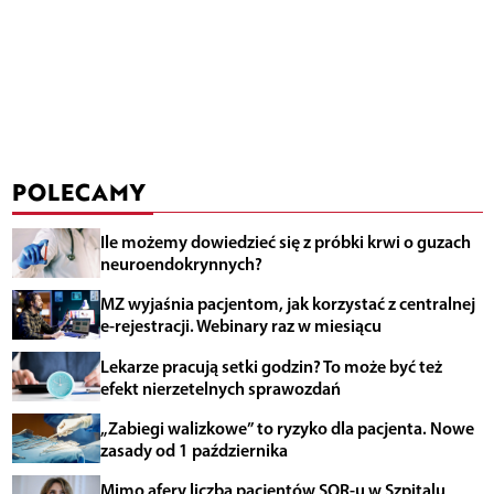
POLECAMY
Ile możemy dowiedzieć się z próbki krwi o guzach
neuroendokrynnych?
MZ wyjaśnia pacjentom, jak korzystać z centralnej
e-rejestracji. Webinary raz w miesiącu
Lekarze pracują setki godzin? To może być też
efekt nierzetelnych sprawozdań
„Zabiegi walizkowe” to ryzyko dla pacjenta. Nowe
zasady od 1 października
Mimo afery liczba pacjentów SOR-u w Szpitalu