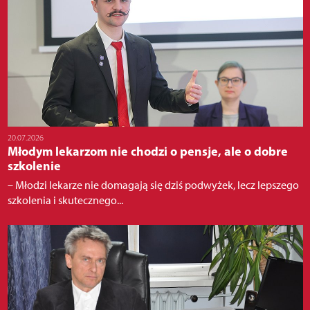
20.07.2026
Młodym lekarzom nie chodzi o pensje, ale o dobre
szkolenie
– Młodzi lekarze nie domagają się dziś podwyżek, lecz lepszego
szkolenia i skutecznego...