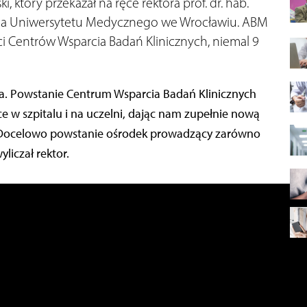
 który przekazał na ręce rektora prof. dr. hab.
 dla Uniwersytetu Medycznego we Wrocławiu. ABM
ci Centrów Wsparcia Badań Klinicznych, niemal 9
a. Powstanie Centrum Wsparcia Badań Klinicznych
e w szpitalu i na uczelni, dając nam zupełnie nową
. – Docelowo powstanie ośrodek prowadzący zarówno
liczał rektor.