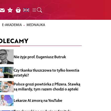
E-AKADEMIA
MEDNAUKA
OLECAMY
Nie żyje prof. Eugeniusz Butruk
Czy tkanka tłuszczowa to tylko kwestia
estetyki?
Polsce grozi powtórka z Pfizera. Stawką
są miliardy, tym razem chodzi o apteki
Lekarze AI zmorą na YouTube