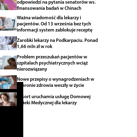
odpowiedzi na pytania senatorów ws.
finansowania badań w Chinach
Ważna wiadomość dla lekarzy i
pacjentów. Od 13 września bez tych
informacji system zablokuje receptę
Zarobki lekarzy na Podkarpaciu. Ponad
1,66 mln zł w rok
Problem przeszukań pacjentów w
szpitalach psychiatrycznych wciąż
nierozwiązany
Nowe przepisy o wynagrodzeniach w
ochronie zdrowia weszły w życie
Resort uruchamia usługę Domowej
Opieki Medycznej dla lekarzy