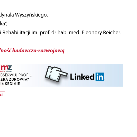
rdynała Wyszyńskiego,
a”,
 Rehabilitacji im. prof. dr hab. med. Eleonory Reicher.
alność badawczo-rozwojową
.
ci