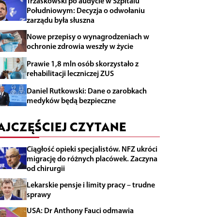
Trzaskowski po audycie w Szpitalu
Południowym: Decyzja o odwołaniu
zarządu była słuszna
Nowe przepisy o wynagrodzeniach w
ochronie zdrowia weszły w życie
Prawie 1,8 mln osób skorzystało z
rehabilitacji leczniczej ZUS
Daniel Rutkowski: Dane o zarobkach
medyków będą bezpieczne
AJCZĘŚCIEJ CZYTANE
Ciągłość opieki specjalistów. NFZ ukróci
migrację do różnych placówek. Zaczyna
od chirurgii
Lekarskie pensje i limity pracy – trudne
sprawy
USA: Dr Anthony Fauci odmawia