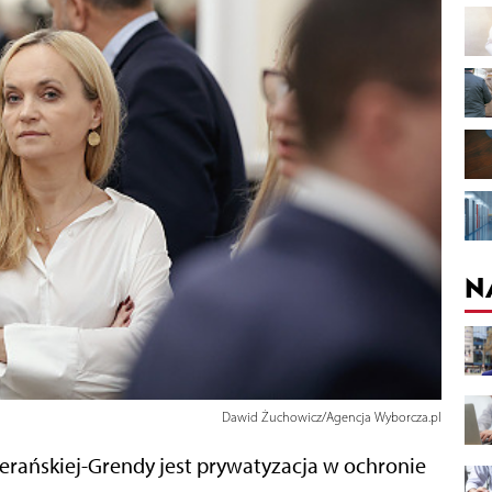
N
Dawid Żuchowicz/Agencja Wyborcza.pl
erańskiej-Grendy jest prywatyzacja w ochronie