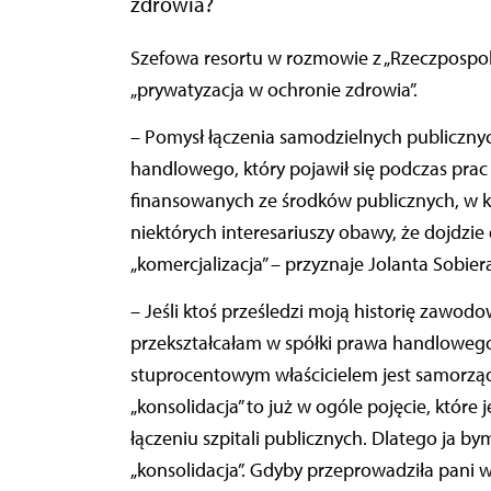
zdrowia?
Szefowa resortu w rozmowie z „Rzeczpospolitą” odpowiada na pytanie, jak rozumie termin
„prywatyzacja w ochronie zdrowia”.
– Pomysł łączenia samodzielnych publiczny
handlowego, który pojawił się podczas pra
finansowanych ze środków publicznych, w któ
niektórych interesariuszy obawy, że dojdzie 
„komercjalizacja” – przyznaje Jolanta Sobier
– Jeśli ktoś prześledzi moją historię zawodo
przekształcałam w spółki prawa handlowego
stuprocentowym właścicielem jest samorz
„konsolidacja” to już w ogóle pojęcie, któr
łączeniu szpitali publicznych. Dlatego ja by
„konsolidacja”. Gdyby przeprowadziła pani w