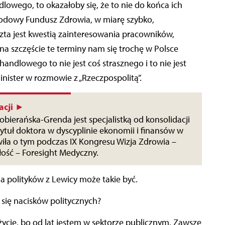
lowego, to okazałoby się, że to nie do końca ich
arodowy Fundusz Zdrowia, w miarę szybko,
szta jest kwestią zainteresowania pracowników,
j na szczęście te terminy nam się trochę w Polsce
andlowego to nie jest coś strasznego i to nie jest
ister w rozmowie z „Rzeczpospolitą”.
acji ►
Sobierańska-Grenda jest specjalistką od konsolidacji
ytuł doktora w dyscyplinie ekonomii i finansów w
iła o tym podczas IX Kongresu Wizja Zdrowia –
łość – Foresight Medyczny.
dla polityków z Lewicy może takie być.
się nacisków politycznych?
 życie, bo od lat jestem w sektorze publicznym. Zawsze