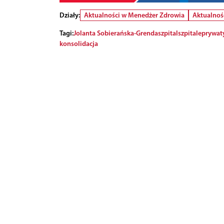
Działy:
Aktualności w Menedżer Zdrowia
Aktualnoś
Tagi:
Jolanta Sobierańska-Grenda
szpital
szpitale
prywat
konsolidacja