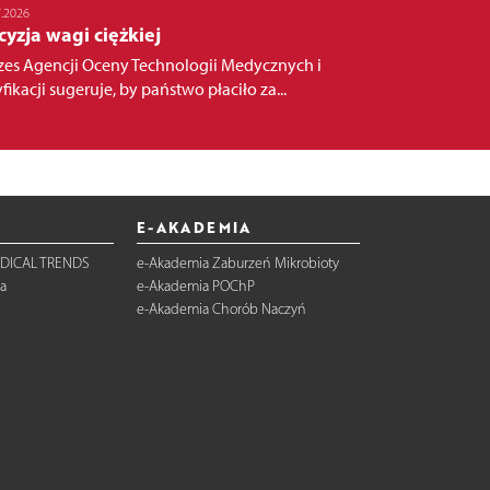
7.2026
yzja wagi ciężkiej
zes Agencji Oceny Technologii Medycznych i
fikacji sugeruje, by państwo płaciło za...
E-AKADEMIA
DICAL TRENDS
e-Akademia Zaburzeń Mikrobioty
a
e-Akademia POChP
e-Akademia Chorób Naczyń