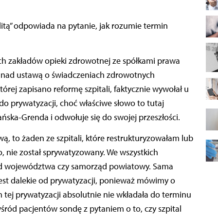
ch zakładów opieki zdrowotnej ze spółkami prawa
c nad ustawą o świadczeniach zdrowotnych
rej zapisano reformę szpitali, faktycznie wywołał u
do prywatyzacji, choć właściwe słowo to tutaj
ańska-Grenda i odwołuje się do swojej przeszłości.
wą, to żaden ze szpitali, które restrukturyzowałam lub
, nie został sprywatyzowany. We wszystkich
ąd województwa czy samorząd powiatowy. Sama
e jest dalekie od prywatyzacji, ponieważ mówimy o
m tej prywatyzacji absolutnie nie wkładała do terminu
śród pacjentów sondę z pytaniem o to, czy szpital