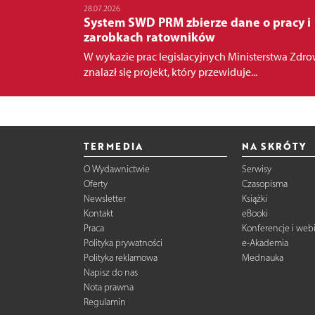
28.07.2026
System SWD PRM zbierze dane o pracy i
zarobkach ratowników
W wykazie prac legislacyjnych Ministerstwa Zdro
znalazł się projekt, który przewiduje...
TERMEDIA
NA SKRÓTY
O Wydawnictwie
Serwisy
Oferty
Czasopisma
Newsletter
Książki
Kontakt
eBooki
Praca
Konferencje i web
Polityka prywatności
e-Akademia
Polityka reklamowa
Mednauka
Napisz do nas
Nota prawna
Regulamin