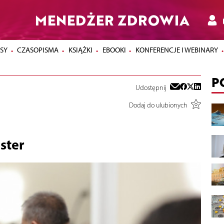
MENEDŻER ZDROWIA
SY
CZASOPISMA
KSIĄŻKI
EBOOKI
KONFERENCJE I WEBINARY
P
Udostępnij
Dodaj do ulubionych
ster