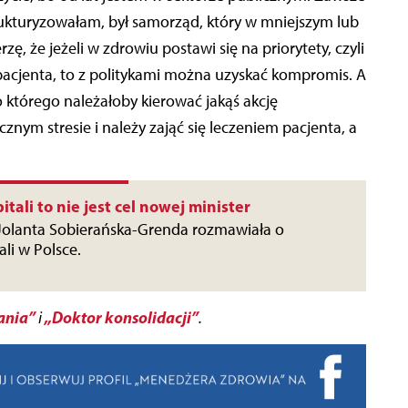
strukturyzowałam, był samorząd, który w mniejszym lub
zę, że jeżeli w zdrowiu postawi się na priorytety, czyli
a pacjenta, to z politykami można uzyskać kompromis. A
 którego należałoby kierować jakąś akcję
nym stresie i należy zająć się leczeniem pacjenta, a
itali to nie jest cel nowej minister
 Jolanta Sobierańska-Grenda rozmawiała o
ali w Polsce.
ania”
„Doktor konsolidacji”
i
.