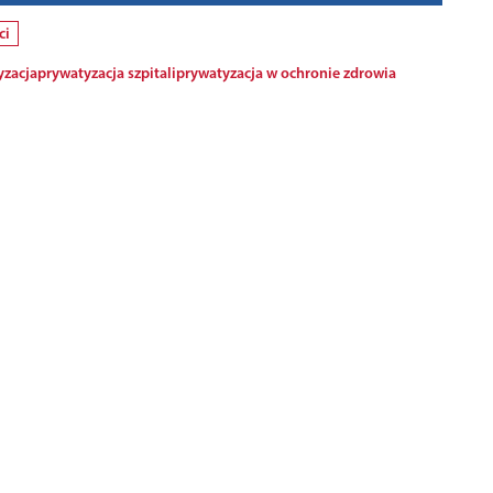
ci
yzacja
prywatyzacja szpitali
prywatyzacja w ochronie zdrowia