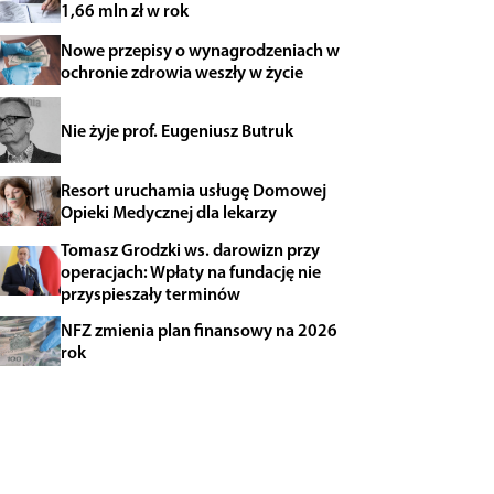
1,66 mln zł w rok
Nowe przepisy o wynagrodzeniach w
ochronie zdrowia weszły w życie
Nie żyje prof. Eugeniusz Butruk
Resort uruchamia usługę Domowej
Opieki Medycznej dla lekarzy
Tomasz Grodzki ws. darowizn przy
operacjach: Wpłaty na fundację nie
przyspieszały terminów
NFZ zmienia plan finansowy na 2026
rok