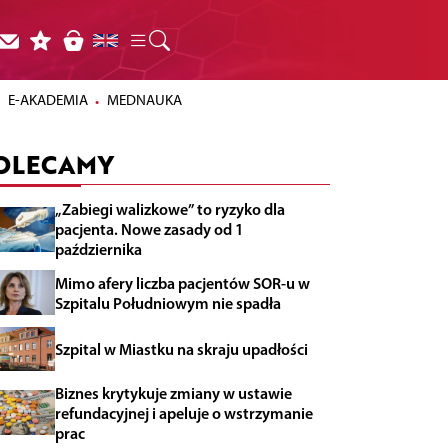
E-AKADEMIA
MEDNAUKA
OLECAMY
„Zabiegi walizkowe” to ryzyko dla
pacjenta. Nowe zasady od 1
października
Mimo afery liczba pacjentów SOR-u w
Szpitalu Południowym nie spadła
Szpital w Miastku na skraju upadłości
Biznes krytykuje zmiany w ustawie
refundacyjnej i apeluje o wstrzymanie
prac