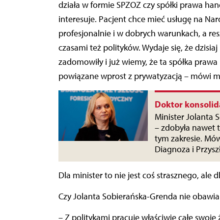
działa w formie SPZOZ czy spółki prawa hand
interesuje. Pacjent chce mieć usługę na N
profesjonalnie i w dobrych warunkach, a re
czasami też polityków. Wydaje się, że dzisia
zadomowiły i już wiemy, że ta spółka prawa h
powiązane wprost z prywatyzacją – mówi min
Doktor konsolid
Minister Jolanta 
– zdobyła nawet t
tym zakresie. Mów
Diagnoza i Przysz
Dla minister to nie jest coś strasznego, ale 
Czy Jolanta Sobierańska-Grenda nie obawia 
– Z politykami pracuję właściwie całe swoje