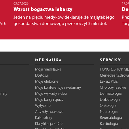
05.07.2026
17.0
Wzrost bogactwa lekarzy
Dec
Jeden na pięciu medyków deklaruje, że majątek jego
Pre
wia
gospodarstwa domowego przekroczył 5 mln dol.
Tary
MEDNAUKA
SERWISY
Moja medNauka
KONGRES TOP ME
Dostosuj
Menedżer Zdrowi
Moje ulubione
Lekarz POZ
Moje konferencje i webinary
Choroby rzadkie
inary
Moje wykłady video
Dermatologia
Moje kursy i quizy
Diabetologia
Wytyczne
Onkologia
Artykuły naukowe
Neurologia
Kalkulatory
Reumatologia
Klasyfikacja ICD-9
Kardiologia