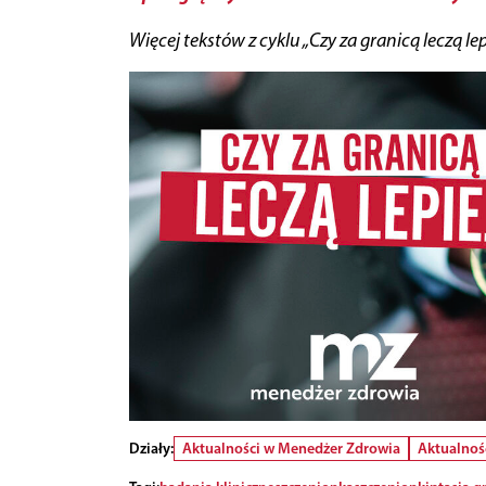
Więcej tekstów
z cyklu „Czy za granicą leczą le
Działy:
Aktualności w Menedżer Zdrowia
Aktualnoś