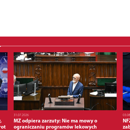
03.0
31.07.2026
,
NFZ
MZ odpiera zarzuty: Nie ma mowy o
rot
za
ograniczaniu programów lekowych