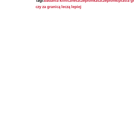
Tagi:
badania kliniczne
szczepionka
szczepionki
ptasia g
czy za granicą leczą lepiej