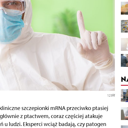
N
123Rf
y kliniczne szczepionki mRNA przeciwko ptasiej
 głównie z ptactwem, coraz częściej atakuje
ń u ludzi. Eksperci wciąż badają, czy patogen