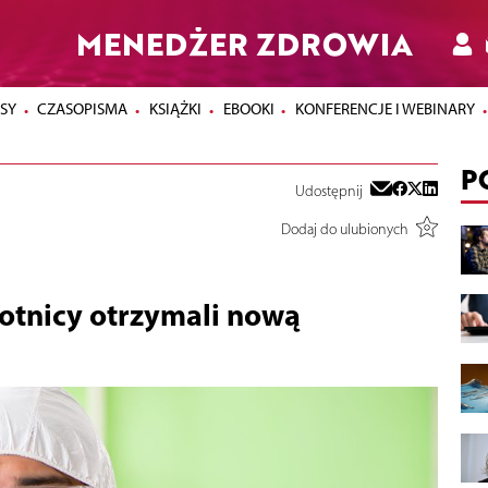
MENEDŻER ZDROWIA
SY
CZASOPISMA
KSIĄŻKI
EBOOKI
KONFERENCJE I WEBINARY
P
Udostępnij
Dodaj do ulubionych
hotnicy otrzymali nową