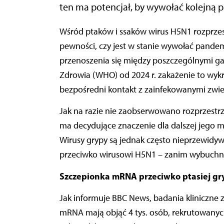
ten ma potencjał, by wywołać kolejną 
Wśród ptaków i ssaków wirus H5N1 rozprzestrzenił się na całym świecie, jednak nie ma wciąż
pewności, czy jest w stanie wywołać pandemi
przenoszenia się między poszczególnymi ga
Zdrowia (WHO) od 2024 r. zakażenie to wykr
bezpośredni kontakt z zainfekowanymi zwie
Jak na razie nie zaobserwowano rozprzestrz
ma decydujące znaczenie dla dalszej jego m
Wirusy grypy są jednak często nieprzewidyw
przeciwko wirusowi H5N1 – zanim wybuchn
Szczepionka mRNA przeciwko ptasiej gr
Jak informuje BBC News, badania kliniczne 
mRNA mają objąć 4 tys. osób, rekrutowanych