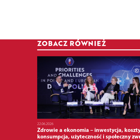
ZOBACZ RÓWNIEŻ
22.06.2026
Zdrowie a ekonomia – inwestycja, koszty
konsumpcja, użyteczność i społeczny zw