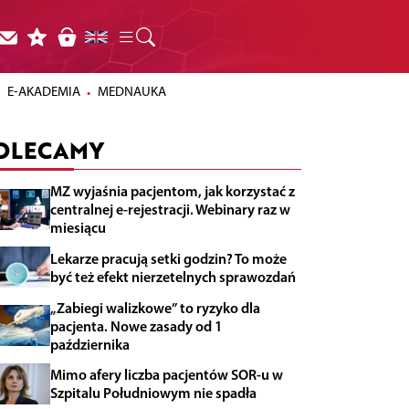
E-AKADEMIA
MEDNAUKA
OLECAMY
MZ wyjaśnia pacjentom, jak korzystać z
centralnej e-rejestracji. Webinary raz w
miesiącu
Lekarze pracują setki godzin? To może
być też efekt nierzetelnych sprawozdań
„Zabiegi walizkowe” to ryzyko dla
pacjenta. Nowe zasady od 1
października
Mimo afery liczba pacjentów SOR-u w
Szpitalu Południowym nie spadła