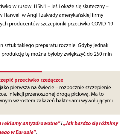
ciwko wirusowi H5N1 – jeśli okaże się skuteczny –
 Harwell w Anglii zakłady amerykańskiej firmy
ych producentów szczepionki przeciwko COVID-19
ln sztuk takiego preparatu rocznie. Gdyby jednak
 produkcję tę można byłoby zwiększyć do 250 mln
czepić przeciwko rzeżączce
 jako pierwsza na świecie – rozpocznie szczepienie
ce, infekcji przenoszonej drogą płciową. Ma to
ownym wzrostem zakażeń bakteriami wywołującymi
a reklamy antyzdrowotne”
„Jak bardzo się różnimy
i
nego w Europie”
.