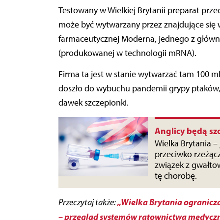
Testowany w Wielkiej Brytanii preparat prze
może być wytwarzany przez znajdujące się w
farmaceutycznej Moderna, jednego z główn
(produkowanej w technologii mRNA).
Firma ta jest w stanie wytwarzać tam 100 m
doszło do wybuchu pandemii grypy ptaków,
dawek szczepionki.
Anglicy będą sz
Wielka Brytania –
przeciwko rzeżącz
związek z gwałt
tę chorobę.
„Wielka Brytania ogranicz
Przeczytaj także:
– przegląd systemów ratownictwa medycz