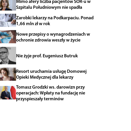
Mimo afery liczba pacjentów SOR-u w
Szpitalu Południowym nie spadła
Zarobki lekarzy na Podkarpaciu. Ponad
1,66 mln zł w rok
Nowe przepisy o wynagrodzeniach w
ochronie zdrowia weszły w życie
Nie żyje prof. Eugeniusz Butruk
Resort uruchamia usługę Domowej
Opieki Medycznej dla lekarzy
Tomasz Grodzki ws. darowizn przy
operacjach: Wpłaty na fundację nie
przyspieszały terminów