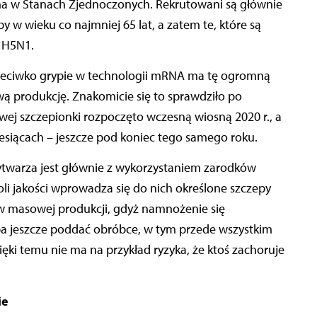
ona w Stanach Zjednoczonych. Rekrutowani są głównie
 w wieku co najmniej 65 lat, a zatem te, które są
 H5N1.
eciwko grypie w technologii mRNA ma tę ogromną
ą produkcję. Znakomicie się to sprawdziło po
j szczepionki rozpoczęto wczesną wiosną 2020 r., a
esiącach – jeszcze pod koniec tego samego roku.
ytwarza jest głównie z wykorzystaniem zarodków
li jakości wprowadza się do nich określone szczepy
w masowej produkcji, gdyż namnożenie się
a jeszcze poddać obróbce, w tym przede wszystkim
ęki temu nie ma na przykład ryzyka, że ktoś zachoruje
ie