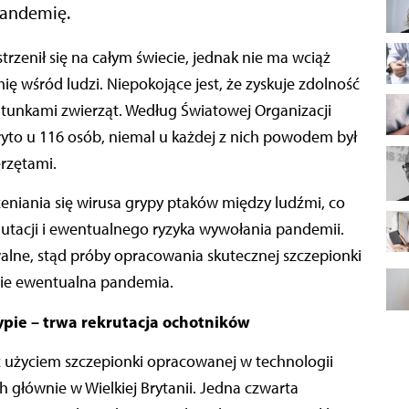
pandemię.
ę wśród ludzi. Niepokojące jest, że zyskuje zdolność
tunkami zwierząt. Według Światowej Organizacji
yto u 116 osób, niemal u każdej z nich powodem był
rzętami.
eniania się wirusa grypy ptaków między ludźmi, co
utacji i ewentualnego ryzyka wywołania pandemii.
alne, stąd próby opracowania skutecznej szczepionki
ie ewentualna pandemia.
ypie – trwa rekrutacja ochotników
z użyciem szczepionki opracowanej w technologii
 głównie w Wielkiej Brytanii. Jedna czwarta