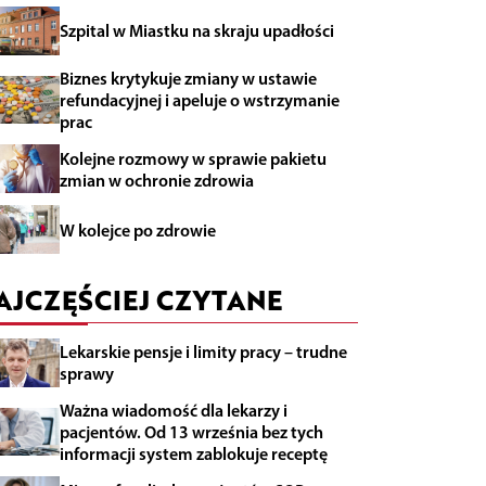
Szpital w Miastku na skraju upadłości
Biznes krytykuje zmiany w ustawie
refundacyjnej i apeluje o wstrzymanie
prac
Kolejne rozmowy w sprawie pakietu
zmian w ochronie zdrowia
W kolejce po zdrowie
AJCZĘŚCIEJ CZYTANE
Lekarskie pensje i limity pracy – trudne
sprawy
Ważna wiadomość dla lekarzy i
pacjentów. Od 13 września bez tych
informacji system zablokuje receptę