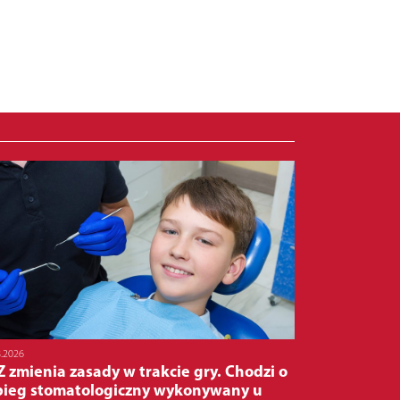
8.2026
 zmienia zasady w trakcie gry. Chodzi o
bieg stomatologiczny wykonywany u