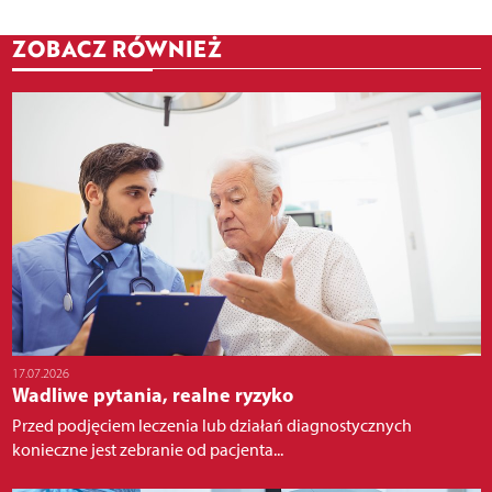
ZOBACZ RÓWNIEŻ
17.07.2026
Wadliwe pytania, realne ryzyko
Przed podjęciem leczenia lub działań diagnostycznych
konieczne jest zebranie od pacjenta...