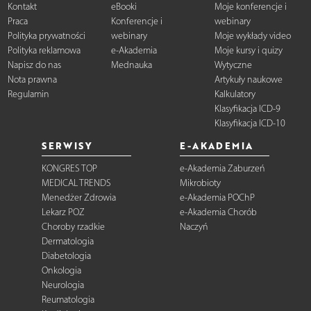
Kontakt
eBooki
Moje konferencje i
Praca
Konferencje i
webinary
Polityka prywatności
webinary
Moje wykłady video
Polityka reklamowa
e-Akademia
Moje kursy i quizy
Napisz do nas
Mednauka
Wytyczne
Nota prawna
Artykuły naukowe
Regulamin
Kalkulatory
Klasyfikacja ICD-9
Klasyfikacja ICD-10
SERWISY
E-AKADEMIA
KONGRES TOP
e-Akademia Zaburzeń
MEDICAL TRENDS
Mikrobioty
Menedżer Zdrowia
e-Akademia POChP
Lekarz POZ
e-Akademia Chorób
Choroby rzadkie
Naczyń
Dermatologia
Diabetologia
Onkologia
Neurologia
Reumatologia