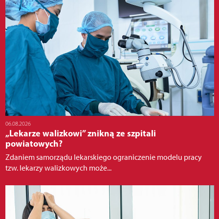
06.08.2026
„Lekarze walizkowi” znikną ze szpitali
powiatowych?
Zdaniem samorządu lekarskiego ograniczenie modelu pracy
tzw. lekarzy walizkowych może...