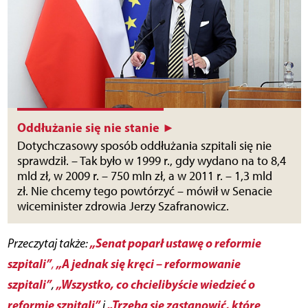
Oddłużanie się nie stanie ►
Dotychczasowy sposób oddłużania szpitali się nie
sprawdził. – Tak było w 1999 r., gdy wydano na to 8,4
mld zł, w 2009 r. – 750 mln zł, a w 2011 r. – 1,3 mld
zł. Nie chcemy tego powtórzyć – mówił w Senacie
wiceminister zdrowia Jerzy Szafranowicz.
„Senat poparł ustawę o reformie
Przeczytaj także:
szpitali”
„A jednak się kręci – reformowanie
,
szpitali”
„Wszystko, co chcielibyście wiedzieć o
,
reformie szpitali”
„Trzeba się zastanowić, które
i