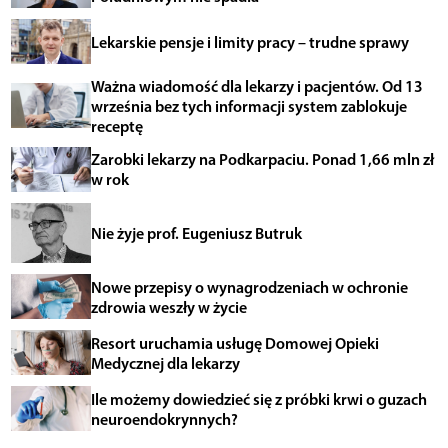
Lekarskie pensje i limity pracy – trudne sprawy
Ważna wiadomość dla lekarzy i pacjentów. Od 13
września bez tych informacji system zablokuje
receptę
Zarobki lekarzy na Podkarpaciu. Ponad 1,66 mln zł
w rok
Nie żyje prof. Eugeniusz Butruk
Nowe przepisy o wynagrodzeniach w ochronie
zdrowia weszły w życie
Resort uruchamia usługę Domowej Opieki
Medycznej dla lekarzy
Ile możemy dowiedzieć się z próbki krwi o guzach
neuroendokrynnych?