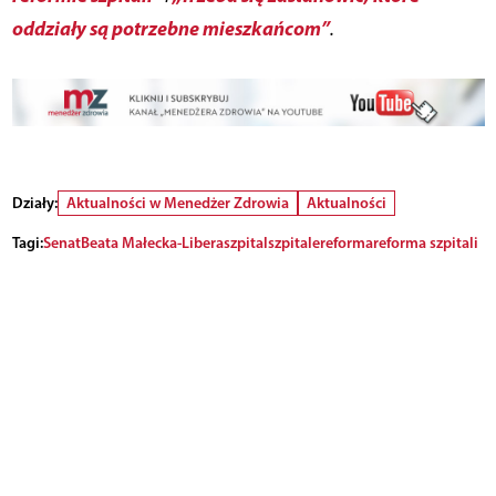
oddziały są potrzebne mieszkańcom”
.
Działy:
Aktualności w Menedżer Zdrowia
Aktualności
Tagi:
Senat
Beata Małecka-Libera
szpital
szpitale
reforma
reforma szpitali