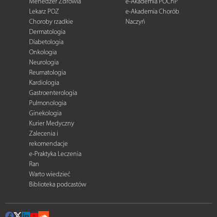
Menedżer Zdrowia
e-Akademia POChP
Lekarz POZ
e-Akademia Chorób
Choroby rzadkie
Naczyń
Dermatologia
Diabetologia
Onkologia
Neurologia
Reumatologia
Kardiologia
Gastroenterologia
Pulmonologia
Ginekologia
Kurier Medyczny
Zalecenia i
rekomendacje
e-Praktyka Leczenia
Ran
Warto wiedzieć
Biblioteka podcastów