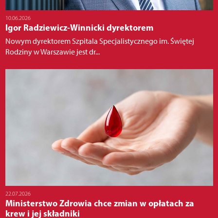
10.06.2026
Igor Radziewicz-Winnicki dyrektorem
Nowym dyrektorem Szpitala Specjalistycznego im. Świętej
Rodziny w Warszawie jest dr...
22.07.2026
Ministerstwo Zdrowia chce zmian w opłatach za
krew i jej składniki