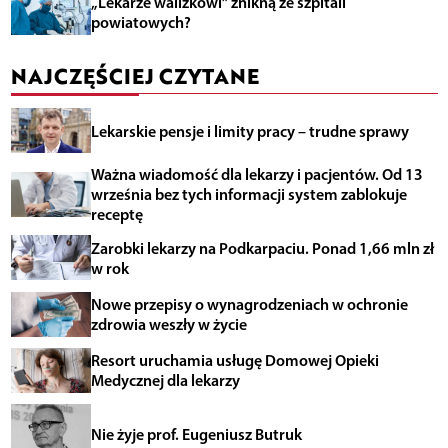
„Lekarze walizkowi” znikną ze szpitali
powiatowych?
NAJCZĘŚCIEJ CZYTANE
Lekarskie pensje i limity pracy – trudne sprawy
Ważna wiadomość dla lekarzy i pacjentów. Od 13
września bez tych informacji system zablokuje
receptę
Zarobki lekarzy na Podkarpaciu. Ponad 1,66 mln zł
w rok
Nowe przepisy o wynagrodzeniach w ochronie
zdrowia weszły w życie
Resort uruchamia usługę Domowej Opieki
Medycznej dla lekarzy
Nie żyje prof. Eugeniusz Butruk