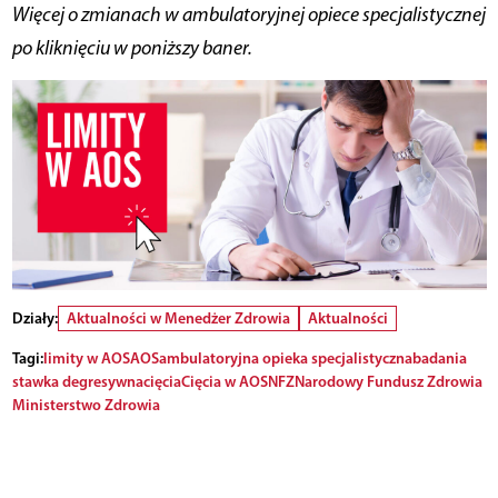
Więcej o zmianach w ambulatoryjnej opiece specjalistycznej
po kliknięciu w poniższy baner.
Działy:
Aktualności w Menedżer Zdrowia
Aktualności
Tagi:
limity w AOS
AOS
ambulatoryjna opieka specjalistyczna
badania
stawka degresywna
cięcia
Cięcia w AOS
NFZ
Narodowy Fundusz Zdrowia
Ministerstwo Zdrowia