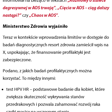
„
Rozmowy o stawce
informował na bieżąco w tekstach
degresywnej w AOS trwają”
„Cięcia w AOS – ciąg dalszy
,
nastąpi?”
„Chaos w AOS”
czy
.
Ministerstwo Zdrowia wyjaśniło
Teraz w kontekście wprowadzenia limitów w dostępie do
badań diagnostycznych resort zdrowia zamieścił wpis na
X, uspokajając, że finansowanie profilaktyki jest
zabezpieczone.
Podano, z jakich badań profilaktycznych można
korzystać. To między innymi:
test HPV HR – podstawowe badanie dla kobiet, które
zwiększa skuteczność wykrywania stanów
przedrakowych i pozwala zahamować rozwój raka
szyjki macicy na wczesnym etapie,