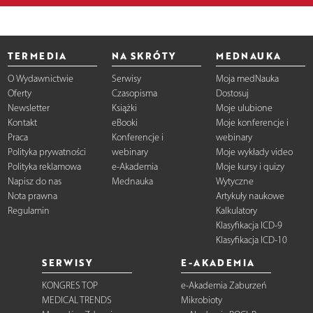
TERMEDIA
NA SKRÓTY
MEDNAUKA
O Wydawnictwie
Serwisy
Moja medNauka
Oferty
Czasopisma
Dostosuj
Newsletter
Książki
Moje ulubione
Kontakt
eBooki
Moje konferencje i
Praca
Konferencje i
webinary
Polityka prywatności
webinary
Moje wykłady video
Polityka reklamowa
e-Akademia
Moje kursy i quizy
Napisz do nas
Mednauka
Wytyczne
Nota prawna
Artykuły naukowe
Regulamin
Kalkulatory
Klasyfikacja ICD-9
Klasyfikacja ICD-10
SERWISY
E-AKADEMIA
KONGRES TOP
e-Akademia Zaburzeń
MEDICAL TRENDS
Mikrobioty