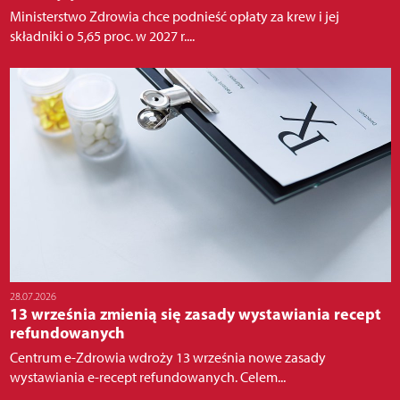
Ministerstwo Zdrowia chce podnieść opłaty za krew i jej
składniki o 5,65 proc. w 2027 r....
28.07.2026
13 września zmienią się zasady wystawiania recept
refundowanych
Centrum e-Zdrowia wdroży 13 września nowe zasady
wystawiania e-recept refundowanych. Celem...