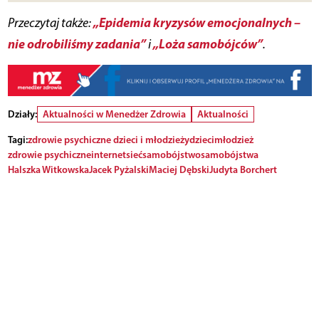
„Epidemia kryzysów emocjonalnych –
Przeczytaj także:
nie odrobiliśmy zadania”
„Loża samobójców”
i
.
Działy:
Aktualności w Menedżer Zdrowia
Aktualności
Tagi:
zdrowie psychiczne dzieci i młodzieży
dzieci
młodzież
zdrowie psychiczne
internet
sieć
samobójstwo
samobójstwa
Halszka Witkowska
Jacek Pyżalski
Maciej Dębski
Judyta Borchert