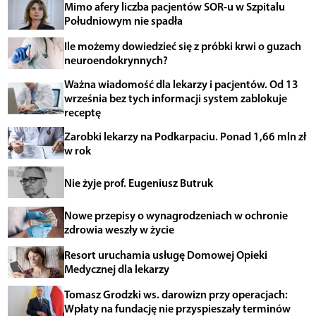
Mimo afery liczba pacjentów SOR-u w Szpitalu
Południowym nie spadła
Ile możemy dowiedzieć się z próbki krwi o guzach
neuroendokrynnych?
Ważna wiadomość dla lekarzy i pacjentów. Od 13
września bez tych informacji system zablokuje
receptę
Zarobki lekarzy na Podkarpaciu. Ponad 1,66 mln zł
w rok
Nie żyje prof. Eugeniusz Butruk
Nowe przepisy o wynagrodzeniach w ochronie
zdrowia weszły w życie
Resort uruchamia usługę Domowej Opieki
Medycznej dla lekarzy
Tomasz Grodzki ws. darowizn przy operacjach:
Wpłaty na fundację nie przyspieszały terminów