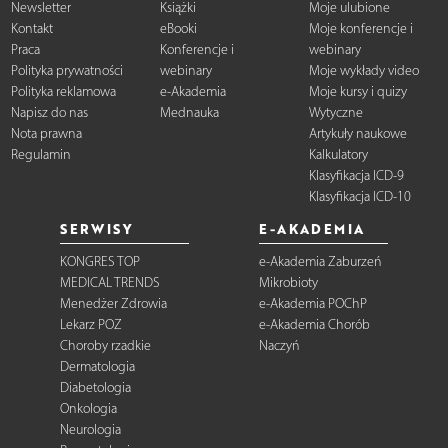
Newsletter
Książki
Moje ulubione
Kontakt
eBooki
Moje konferencje i
Praca
Konferencje i
webinary
Polityka prywatności
webinary
Moje wykłady video
Polityka reklamowa
e-Akademia
Moje kursy i quizy
Napisz do nas
Mednauka
Wytyczne
Nota prawna
Artykuły naukowe
Regulamin
Kalkulatory
Klasyfikacja ICD-9
Klasyfikacja ICD-10
SERWISY
E-AKADEMIA
KONGRES TOP
e-Akademia Zaburzeń
MEDICAL TRENDS
Mikrobioty
Menedżer Zdrowia
e-Akademia POChP
Lekarz POZ
e-Akademia Chorób
Choroby rzadkie
Naczyń
Dermatologia
Diabetologia
Onkologia
Neurologia