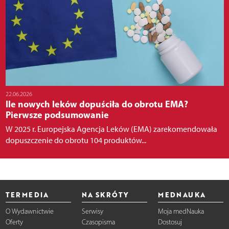
22.06.2026
Ile nowych leków dopuściła do obrotu EMA?
Pierwsze podsumowanie
W 2025 r. Europejska Agencja Leków (EMA) zarekomendowała
dopuszczenie do obrotu 104 produktów...
TERMEDIA
NA SKRÓTY
MEDNAUKA
O Wydawnictwie
Serwisy
Moja medNauka
Oferty
Czasopisma
Dostosuj