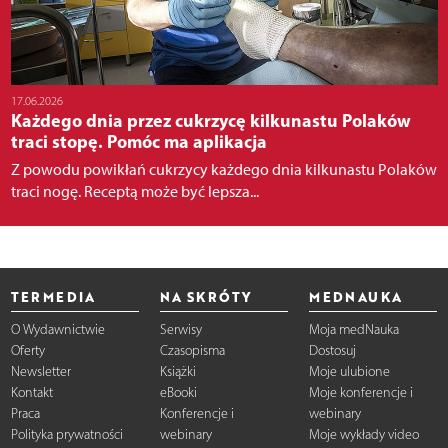
17.06.2026
Każdego dnia przez cukrzycę kilkunastu Polaków
traci stopę. Pomóc ma aplikacja
Z powodu powikłań cukrzycy każdego dnia kilkunastu Polaków
traci nogę. Receptą może być lepsza...
TERMEDIA
NA SKRÓTY
MEDNAUKA
O Wydawnictwie
Serwisy
Moja medNauka
Oferty
Czasopisma
Dostosuj
Newsletter
Książki
Moje ulubione
Kontakt
eBooki
Moje konferencje i
Praca
Konferencje i
webinary
Polityka prywatności
webinary
Moje wykłady video