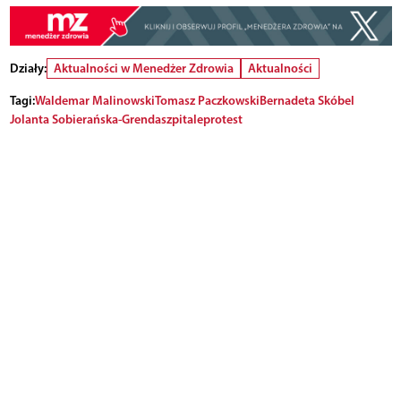
Działy:
Aktualności w Menedżer Zdrowia
Aktualności
Tagi:
Waldemar Malinowski
Tomasz Paczkowski
Bernadeta Skóbel
Jolanta Sobierańska-Grenda
szpitale
protest