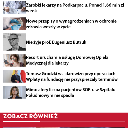
Zarobki lekarzy na Podkarpaciu. Ponad 1,66 mln zł
w rok
Nowe przepisy o wynagrodzeniach w ochronie
zdrowia weszły w życie
Nie żyje prof. Eugeniusz Butruk
Resort uruchamia usługę Domowej Opieki
Medycznej dla lekarzy
Tomasz Grodzki ws. darowizn przy operacjach:
Wpłaty na fundację nie przyspieszały terminów
Mimo afery liczba pacjentów SOR-u w Szpitalu
Południowym nie spadła
ZOBACZ RÓWNIEŻ