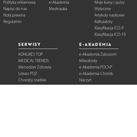
Polityka reklamowa
e-Akademia
Moje kursy i quizy
Napisz do nas
Mednauka
Wytyczne
Nota prawna
Artykuły naukowe
Regulamin
Kalkulatory
Klasyfikacja ICD-9
Klasyfikacja ICD-10
SERWISY
E-AKADEMIA
KONGRES TOP
e-Akademia Zaburzeń
MEDICAL TRENDS
Mikrobioty
Menedżer Zdrowia
e-Akademia POChP
Lekarz POZ
e-Akademia Chorób
Choroby rzadkie
Naczyń
Dermatologia
Diabetologia
Onkologia
Neurologia
Reumatologia
Kardiologia
Gastroenterologia
Pulmonologia