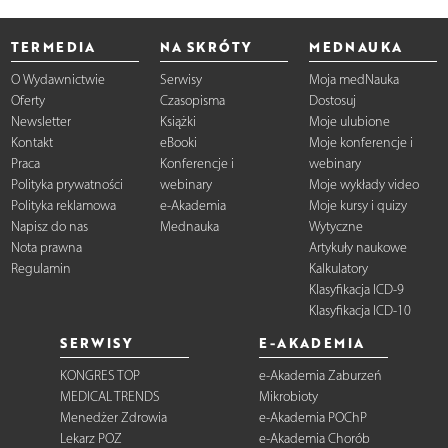
TERMEDIA
NA SKRÓTY
MEDNAUKA
O Wydawnictwie
Serwisy
Moja medNauka
Oferty
Czasopisma
Dostosuj
Newsletter
Książki
Moje ulubione
Kontakt
eBooki
Moje konferencje i
Praca
Konferencje i
webinary
Polityka prywatności
webinary
Moje wykłady video
Polityka reklamowa
e-Akademia
Moje kursy i quizy
Napisz do nas
Mednauka
Wytyczne
Nota prawna
Artykuły naukowe
Regulamin
Kalkulatory
Klasyfikacja ICD-9
Klasyfikacja ICD-10
SERWISY
E-AKADEMIA
KONGRES TOP
e-Akademia Zaburzeń
MEDICAL TRENDS
Mikrobioty
Menedżer Zdrowia
e-Akademia POChP
Lekarz POZ
e-Akademia Chorób