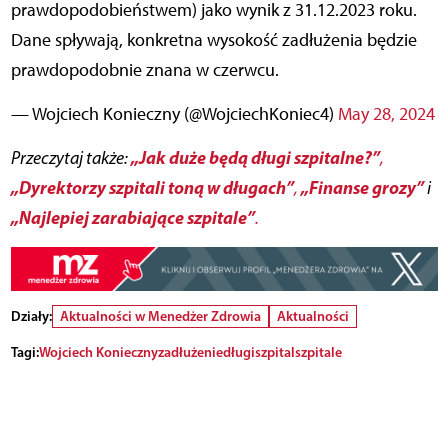
prawdopodobieństwem) jako wynik z 31.12.2023 roku.
Dane spływają, konkretna wysokość zadłużenia będzie
prawdopodobnie znana w czerwcu.
— Wojciech Konieczny (@WojciechKoniec4)
May 28, 2024
„Jak duże będą długi szpitalne?”
Przeczytaj także:
,
„Dyrektorzy szpitali toną w długach”
„Finanse grozy”
,
i
„Najlepiej zarabiające szpitale”
.
Działy:
Aktualności w Menedżer Zdrowia
Aktualności
Tagi:
Wojciech Konieczny
zadłużenie
długi
szpital
szpitale