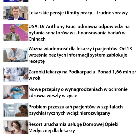
Lekarskie pensje i limity pracy – trudne sprawy
USA: Dr Anthony Fauci odmawia odpowiedzi na
pytania senatorów ws. finansowania badań w
Chinach
Ważna wiadomość dla lekarzy i pacjentów. Od 13
września bez tych informacji system zablokuje
receptę
Zarobki lekarzy na Podkarpaciu. Ponad 1,66 mln zł
w rok
Nowe przepisy o wynagrodzeniach w ochronie
zdrowia weszły w życie
Problem przeszukań pacjentów w szpitalach
psychiatrycznych wciąż nierozwiązany
Resort uruchamia usługę Domowej Opieki
Medycznej dla lekarzy