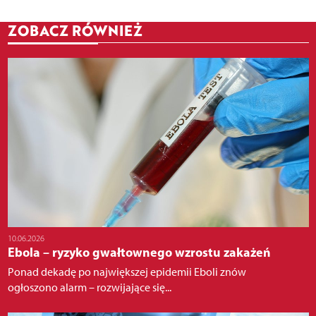
ZOBACZ RÓWNIEŻ
10.06.2026
Ebola – ryzyko gwałtownego wzrostu zakażeń
Ponad dekadę po największej epidemii Eboli znów
ogłoszono alarm – rozwijające się...