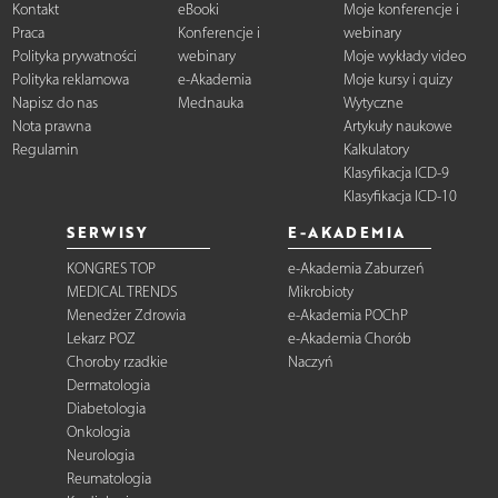
Kontakt
eBooki
Moje konferencje i
Praca
Konferencje i
webinary
Polityka prywatności
webinary
Moje wykłady video
Polityka reklamowa
e-Akademia
Moje kursy i quizy
Napisz do nas
Mednauka
Wytyczne
Nota prawna
Artykuły naukowe
Regulamin
Kalkulatory
Klasyfikacja ICD-9
Klasyfikacja ICD-10
SERWISY
E-AKADEMIA
KONGRES TOP
e-Akademia Zaburzeń
MEDICAL TRENDS
Mikrobioty
Menedżer Zdrowia
e-Akademia POChP
Lekarz POZ
e-Akademia Chorób
Choroby rzadkie
Naczyń
Dermatologia
Diabetologia
Onkologia
Neurologia
Reumatologia