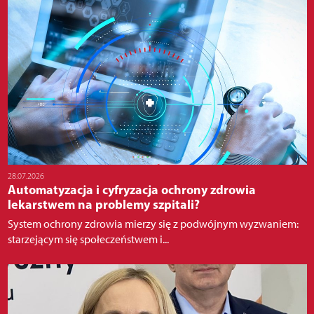
28.07.2026
Automatyzacja i cyfryzacja ochrony zdrowia
lekarstwem na problemy szpitali?
System ochrony zdrowia mierzy się z podwójnym wyzwaniem:
starzejącym się społeczeństwem i...