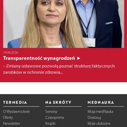
19.06.2026
Transparentność wynagrodzeń ►
– Zmiany ustawowe pozwolą poznać strukturę faktycznych
zarobków w ochronie zdrowia...
TERMEDIA
NA SKRÓTY
MEDNAUKA
O Wydawnictwie
Serwisy
Moja medNauka
Oferty
Czasopisma
Dostosuj
Newsletter
Książki
Moje ulubione