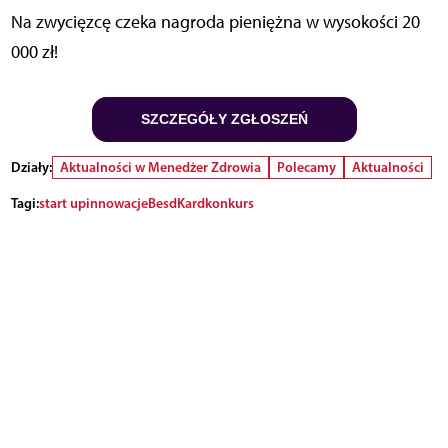
Na zwycięzcę czeka nagroda pieniężna w wysokości 20
000 zł!
SZCZEGÓŁY ZGŁOSZEŃ
Działy:
Aktualności w Menedżer Zdrowia
Polecamy
Aktualności
Tagi:
start up
innowacje
BesdKard
konkurs