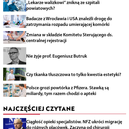
„Lekarze walizkowi” znikną ze szpitali
powiatowych?
Badacze z Wrocławia i USA znaleźli drogę do
zatrzymania rozpadu umierającej komórki
Zmiana w składzie Komitetu Sterującego ds.
centralnej rejestracji
Nie żyje prof. Eugeniusz Butruk
Czy tkanka tłuszczowa to tylko kwestia estetyki?
Polsce grozi powtórka z Pfizera. Stawką są
miliardy, tym razem chodzi o apteki
NAJCZĘŚCIEJ CZYTANE
Ciągłość opieki specjalistów. NFZ ukróci migrację
do różnych placówek. Zaczyna od chirurgii