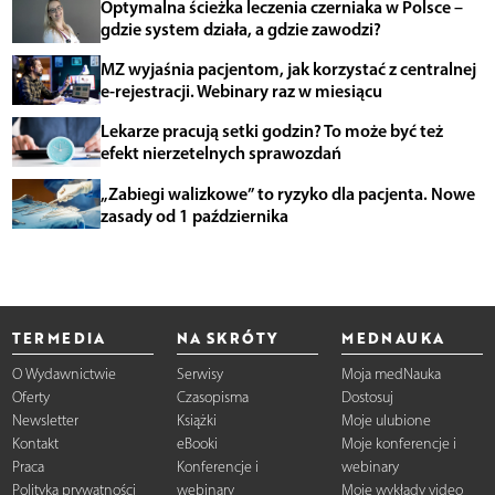
Optymalna ścieżka leczenia czerniaka w Polsce –
gdzie system działa, a gdzie zawodzi?
MZ wyjaśnia pacjentom, jak korzystać z centralnej
e-rejestracji. Webinary raz w miesiącu
Lekarze pracują setki godzin? To może być też
efekt nierzetelnych sprawozdań
„Zabiegi walizkowe” to ryzyko dla pacjenta. Nowe
zasady od 1 października
TERMEDIA
NA SKRÓTY
MEDNAUKA
O Wydawnictwie
Serwisy
Moja medNauka
Oferty
Czasopisma
Dostosuj
Newsletter
Książki
Moje ulubione
Kontakt
eBooki
Moje konferencje i
Praca
Konferencje i
webinary
Polityka prywatności
webinary
Moje wykłady video