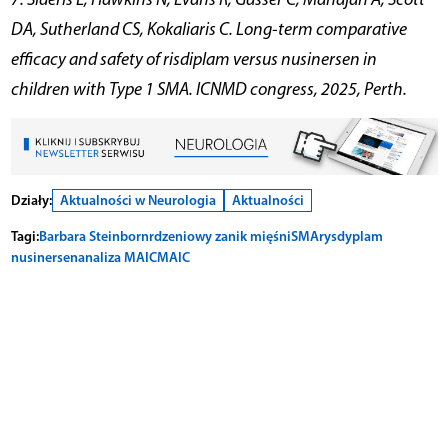
DA, Sutherland CS, Kokaliaris C. Long-term comparative
efficacy and safety of risdiplam versus nusinersen in
children with Type 1 SMA. ICNMD congress, 2025, Perth.
Działy:
Aktualności w Neurologia
Aktualności
Tagi:
Barbara Steinborn
rdzeniowy zanik mięśni
SMA
rysdyplam
nusinersen
analiza MAIC
MAIC