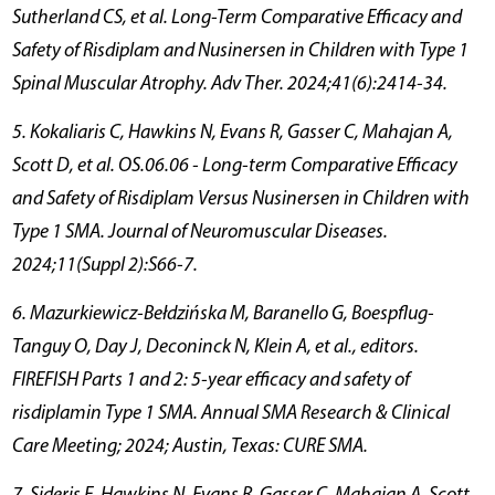
Sutherland CS, et al. Long-Term Comparative Efficacy and
Safety of Risdiplam and Nusinersen in Children with Type 1
Spinal Muscular Atrophy. Adv Ther. 2024;41(6):2414-34.
5. Kokaliaris C, Hawkins N, Evans R, Gasser C, Mahajan A,
Scott D, et al. OS.06.06 - Long-term Comparative Efficacy
and Safety of Risdiplam Versus Nusinersen in Children with
Type 1 SMA. Journal of Neuromuscular Diseases.
2024;11(Suppl 2):S66-7.
6. Mazurkiewicz-Bełdzińska M, Baranello G, Boespflug-
Tanguy O, Day J, Deconinck N, Klein A, et al., editors.
FIREFISH Parts 1 and 2: 5-year efficacy and safety of
risdiplamin Type 1 SMA. Annual SMA Research & Clinical
Care Meeting; 2024; Austin, Texas: CURE SMA.
7. Sideris E, Hawkins N, Evans R, Gasser C, Mahajan A, Scott