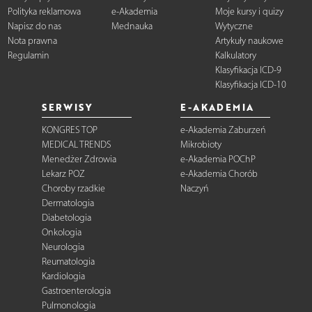
Polityka reklamowa
e-Akademia
Moje kursy i quizy
Napisz do nas
Mednauka
Wytyczne
Nota prawna
Artykuły naukowe
Regulamin
Kalkulatory
Klasyfikacja ICD-9
Klasyfikacja ICD-10
SERWISY
E-AKADEMIA
KONGRES TOP
e-Akademia Zaburzeń
MEDICAL TRENDS
Mikrobioty
Menedżer Zdrowia
e-Akademia POChP
Lekarz POZ
e-Akademia Chorób
Choroby rzadkie
Naczyń
Dermatologia
Diabetologia
Onkologia
Neurologia
Reumatologia
Kardiologia
Gastroenterologia
Pulmonologia