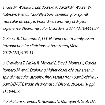
1. Gos M, Wasiluk J, Landowska A, Jurzyk M, Wawer W,
Kubiszyn P, et al. 129P Newborn screening for spinal
muscular atrophy in Poland – a summary of 3-year
experience. Neuromuscular Disorders. 2024;43:104441.27.
2. Rouse B, Chaimani A, Li T. Network meta-analysis: an
introduction for clinicians. Intern Emerg Med.
2017;12(1):103-11.
3. Crawford T, Finkel R, Mercuri E, Day J, Montes J, Garcia
Romero M, et al. Exploring higher doses of nusinersen in
spinal muscular atrophy: final results from part B of the 3-
part DEVOTE study. Neuromuscul Disord. 2024;43(suppl.
1):104459.
4. Kokaliaris C, Evans R, Hawkins N, Mahajan A, Scott DA,