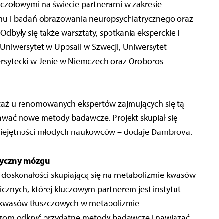
 czołowymi na świecie partnerami w zakresie
zmu i badań obrazowania neuropsychiatrycznego oraz
były się także warsztaty, spotkania eksperckie i
 Uniwersytet w Uppsali w Szwecji, Uniwersytet
ersytecki w Jenie w Niemczech oraz Oroboros
staż u renomowanych ekspertów zajmujących się tą
nawać nowe metody badawcze. Projekt skupiał się
umiejętności młodych naukowców – dodaje Dambrova.
tyczny mózgu
 doskonałości skupiającą się na metabolizmie kwasów
cznych, której kluczowym partnerem jest instytut
oli kwasów tłuszczowych w metabolizmie
om odkryć przydatne metody badawcze i nawiązać