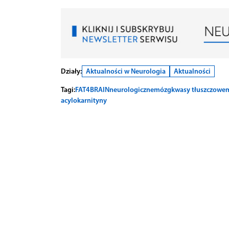
Działy:
Aktualności w Neurologia
Aktualności
Tagi:
FAT4BRAIN
neurologiczne
mózg
kwasy tłuszczowe
m
acylokarnityny