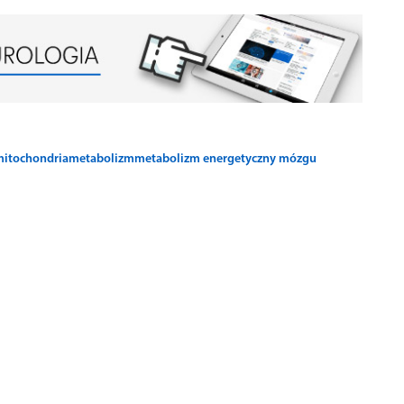
itochondria
metabolizm
metabolizm energetyczny mózgu