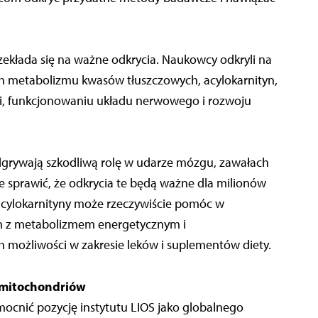
kłada się na ważne odkrycia. Naukowcy odkryli na
ch metabolizmu kwasów tłuszczowych, acylokarnityn,
i, funkcjonowaniu układu nerwowego i rozwoju
dgrywają szkodliwą rolę w udarze mózgu, zawałach
 sprawić, że odkrycia te będą ważne dla milionów
 acylokarnityny może rzeczywiście pomóc w
h z metabolizmem energetycznym i
h możliwości w zakresie leków i suplementów diety.
 mitochondriów
ocnić pozycję instytutu LIOS jako globalnego