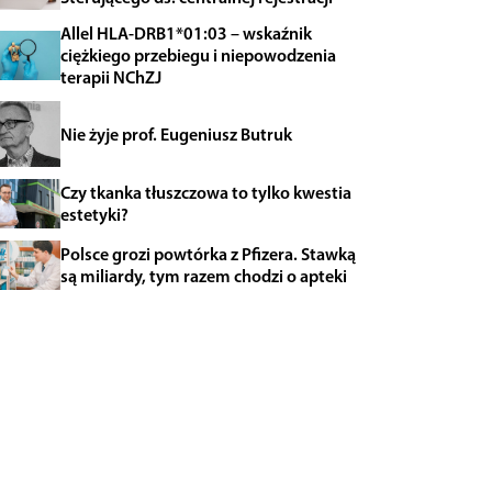
Allel HLA-DRB1*01:03 – wskaźnik
ciężkiego przebiegu i niepowodzenia
terapii NChZJ
Nie żyje prof. Eugeniusz Butruk
Czy tkanka tłuszczowa to tylko kwestia
estetyki?
Polsce grozi powtórka z Pfizera. Stawką
są miliardy, tym razem chodzi o apteki