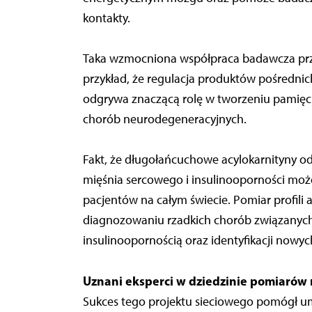
kontakty.
Taka wzmocniona współpraca badawcza prze
przykład, że regulacja produktów pośredni
odgrywa znaczącą rolę w tworzeniu pamięc
chorób neurodegeneracyjnych.
Fakt, że długołańcuchowe acylokarnityny o
mięśnia sercowego i insulinooporności może
pacjentów na całym świecie. Pomiar profili
diagnozowaniu rzadkich chorób związanyc
insulinoopornością oraz identyfikacji nowyc
Uznani eksperci w dziedzinie pomiarów
Sukces tego projektu sieciowego pomógł um