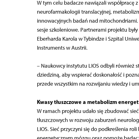
W tym celu badacze nawiązali współpracę z
neurofarmakologii translacyjnej, metaboli
innowacyjnych badań nad mitochondriami. Od
sesje szkoleniowe. Partnerami projektu były
Eberharda Karola w Tybindze i Szpital Uniw
Instruments w Austrii.
– Naukowcy instytutu LIOS odbyli również 
dziedziną, aby wspierać doskonałość i poz
przede wszystkim na rozwijaniu wiedzy i 
Kwasy tłuszczowe a metabolizm energe
W ramach projektu udało się zbudować sieć
tłuszczowych w rozwoju zaburzeń neurologi
LIOS. Sieć przyczyni się do podkreślenia r
energetycznym mózgu oraz pomoże badacz