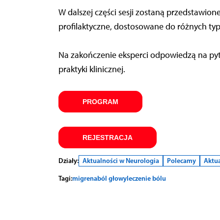
W dalszej części sesji zostaną przedstawion
profilaktyczne, dostosowane do różnych ty
Na zakończenie eksperci odpowiedzą na pyt
praktyki klinicznej.
PROGRAM
REJESTRACJA
Działy:
Aktualności w Neurologia
Polecamy
Aktua
Tagi:
migrena
ból głowy
leczenie bólu