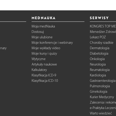
MEDNAUKA
SERWISY
Moja medNauka
KONGRES TOP ME
Dostosuj
Menedżer Zdrowi
Moje ulubione
Lekarz POZ
Moje konferencje i webinary
Choroby rzadkie
inary
Moje wykłady video
Dermatologia
Moje kursy i quizy
Diabetologia
Wytyczne
Onkologia
Artykuły naukowe
Neurologia
Kalkulatory
Reumatologia
Klasyfikacja ICD-9
Kardiologia
Klasyfikacja ICD-10
Gastroenterologia
Pulmonologia
Ginekologia
Kurier Medyczny
Zalecenia i reko
e-Praktyka Leczen
Warto wiedzieć