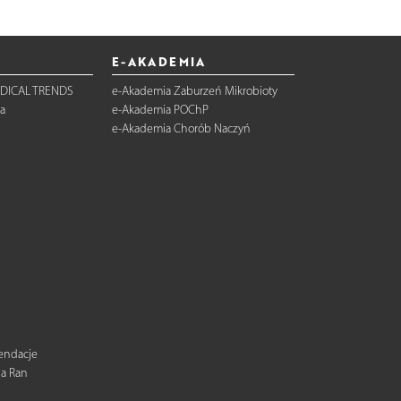
E-AKADEMIA
DICAL TRENDS
e-Akademia Zaburzeń Mikrobioty
a
e-Akademia POChP
e-Akademia Chorób Naczyń
mendacje
ia Ran