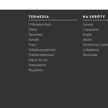
TERMEDIA
NA SKRÓTY
O Wydawnictwie
Serwisy
Oferty
Czasopisma
Newsletter
Książki
Kontakt
eBooki
Praca
Konferencje i web
Polityka prywatności
e-Akademia
Polityka reklamowa
Mednauka
Napisz do nas
Nota prawna
Regulamin