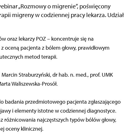
 webinar „Rozmowy o migrenie”, poświęcony
apii migreny w codziennej pracy lekarza. Udział
w oraz lekarzy POZ – koncentruje się na
h z oceną pacjenta z bólem głowy, prawidłowym
tecznych metod terapii.
Marcin Straburzyński, dr hab. n. med., prof. UMK
arta Waliszewska-Prosół.
 do badania przedmiotowego pacjenta zgłaszającego
awy i elementy istotne w codziennej diagnostyce.
 różnicowania najczęstszych typów bólów głowy,
ej oceny klinicznej.