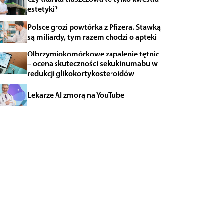
estetyki?
Polsce grozi powtórka z Pfizera. Stawką
są miliardy, tym razem chodzi o apteki
Olbrzymiokomórkowe zapalenie tętnic
– ocena skuteczności sekukinumabu w
redukcji glikokortykosteroidów
Lekarze AI zmorą na YouTube