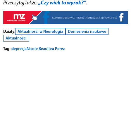
„Czy wiek to wyrok?”
Przeczytaj także:
.
Działy:
Aktualności w Neurologia
Doniesienia naukowe
Aktualności
Tagi:
depresja
Nicole Beaulieu Perez