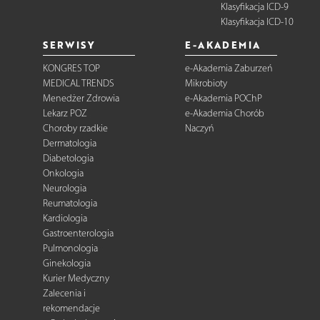
Klasyfikacja ICD-9
Klasyfikacja ICD-10
SERWISY
E-AKADEMIA
KONGRES TOP
e-Akademia Zaburzeń
MEDICAL TRENDS
Mikrobioty
Menedżer Zdrowia
e-Akademia POChP
Lekarz POZ
e-Akademia Chorób
Choroby rzadkie
Naczyń
Dermatologia
Diabetologia
Onkologia
Neurologia
Reumatologia
Kardiologia
Gastroenterologia
Pulmonologia
Ginekologia
Kurier Medyczny
Zalecenia i
rekomendacje