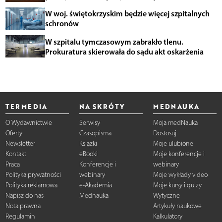
W woj. świętokrzyskim będzie więcej szpitalnych
schronów
W szpitalu tymczasowym zabrakło tlenu.
Prokuratura skierowała do sądu akt oskarżenia
TERMEDIA
NA SKRÓTY
MEDNAUKA
O Wydawnictwie
Serwisy
Moja medNauka
Oferty
Czasopisma
Dostosuj
Newsletter
Książki
Moje ulubione
Kontakt
eBooki
Moje konferencje i
Praca
Konferencje i
webinary
Polityka prywatności
webinary
Moje wykłady video
Polityka reklamowa
e-Akademia
Moje kursy i quizy
Napisz do nas
Mednauka
Wytyczne
Nota prawna
Artykuły naukowe
Regulamin
Kalkulatory