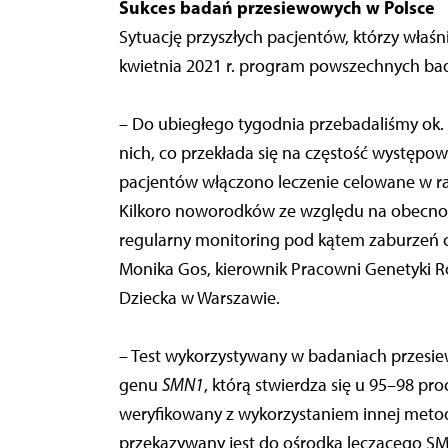
Sukces badań przesiewowych w Polsce
Sytuację przyszłych pacjentów, którzy właś
kwietnia 2021 r. program powszechnych ba
– Do ubiegłego tygodnia przebadaliśmy ok.
nich, co przekłada się na częstość występo
pacjentów włączono leczenie celowane w r
Kilkoro noworodków ze względu na obecno
regularny monitoring pod kątem zaburzeń c
Monika Gos, kierownik Pracowni Genetyki R
Dziecka w Warszawie.
– Test wykorzystywany w badaniach przes
genu
SMN1
, którą stwierdza się u 95–98 pr
weryfikowany z wykorzystaniem innej metod
przekazywany jest do ośrodka leczącego S