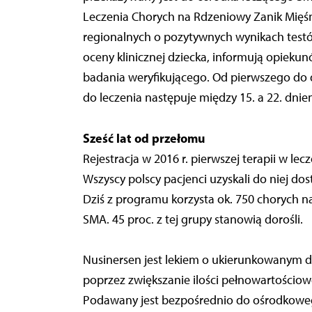
Leczenia Chorych na Rdzeniowy Zanik Mię
regionalnych o pozytywnych wynikach testó
oceny klinicznej dziecka, informują opieku
badania weryfikującego. Od pierwszego do d
do leczenia następuje między 15. a 22. dni
Sześć lat od przełomu
Rejestracja w 2016 r. pierwszej terapii w l
Wszyscy polscy pacjenci uzyskali do niej d
Dziś z programu korzysta ok. 750 chorych na
SMA. 45 proc. z tej grupy stanowią dorośli.
Nusinersen jest lekiem o ukierunkowanym d
poprzez zwiększanie ilości pełnowartościo
Podawany jest bezpośrednio do ośrodkoweg