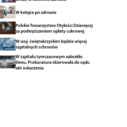
W kolejce po zdrowie
Polskie Towarzystwo Otyłości Dziecięcej
za podwyższeniem opłaty cukrowej
W woj. świętokrzyskim będzie więcej
szpitalnych schronów
W szpitalu tymczasowym zabrakło
tlenu. Prokuratura skierowała do sądu
akt oskarżenia