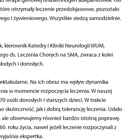
 do terapii genowej onasemnogen abeparwowek 100
 które otrzymały leczenie przedobjawowe, pozostało
ego i żywieniowego. Wszystkie siedzą samodzielnie.
, kierownik Katedry i Kliniki Neurologii WUM,
o ds. Leczenia Chorych na SMA, zwraca z kolei
odych i dorosłych.
e spektakularne. Na ich obraz ma wpływ dynamika
ania w momencie rozpoczęcia leczenia. W naszej
 osób dorosłych i starszych dzieci. W trakcie
o skuteczność, jak i dobrą tolerancję leczenia. Udało
y, ale obserwujemy również bardzo istotną poprawę.
0. roku życia, nawet jeżeli leczenie rozpoczynali z
jaśnia ekspertka.