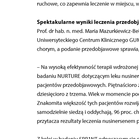
ruchowe, co zapewnia leczenie w miejscu, 
Spektakularne wyniki leczenia przedo
Prof. dr hab. n. med. Maria Mazurkiewicz-Be
Uniwersyteckiego Centrum Klinicznego GUM 
chorym, a podanie przedobjawowe sprawia, że
– Na wysoką efektywność terapii wdrożone
badaniu NURTURE dotyczącym leku nusiners
pacjentów przedobjawowych. Piętnaścioro z
dziesięcioro z trzema. Wiek w momencie pod
Znakomita większość tych pacjentów rozwij
samodzielnie siedzą i oddychają, 96 proc. c
przytacza rezultaty leczenia nusinersenem p