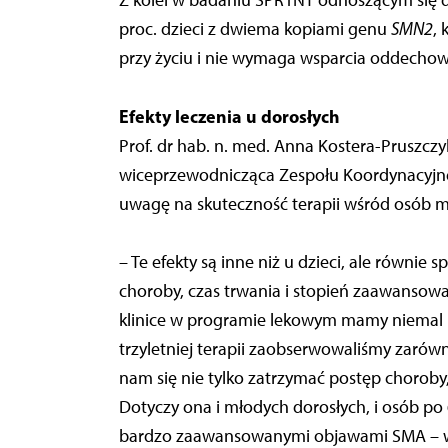
Z kolei w badaniu SPR1NT odnoszącym się
proc. dzieci z dwiema kopiami genu
SMN2
,
przy życiu i nie wymaga wsparcia oddechow
Efekty leczenia u dorosłych
Prof. dr hab. n. med. Anna Kostera-Pruszczyk
wiceprzewodnicząca Zespołu Koordynacyjneg
uwagę na skuteczność terapii wśród osób mł
– Te efekty są inne niż u dzieci, ale równi
choroby, czas trwania i stopień zaawansow
klinice w programie lekowym mamy niemal 70
trzyletniej terapii zaobserwowaliśmy zarówn
nam się nie tylko zatrzymać postęp chorob
Dotyczy ona i młodych dorosłych, i osób po 6
bardzo zaawansowanymi objawami SMA – wy