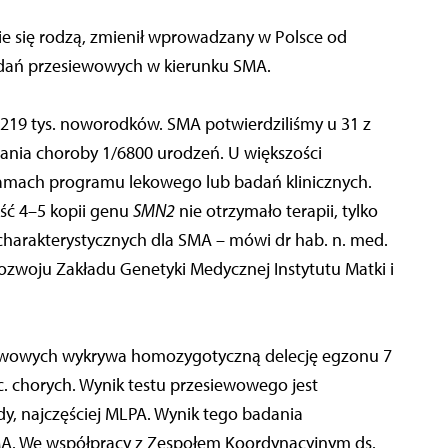
nie się rodzą, zmienił wprowadzany w Polsce od
dań przesiewowych w kierunku SMA.
 219 tys. noworodków. SMA potwierdziliśmy u 31 z
wania choroby 1/6800 urodzeń. U większości
amach programu lekowego lub badań klinicznych.
ść 4–5 kopii genu
SMN2
nie otrzymało terapii, tylko
harakterystycznych dla SMA – mówi dr hab. n. med.
ozwoju Zakładu Genetyki Medycznej Instytutu Matki i
iewowych wykrywa homozygotyczną delecję egzonu 7
oc. chorych. Wynik testu przesiewowego jest
y, najczęściej MLPA. Wynik tego badania
MA. We współpracy z Zespołem Koordynacyjnym ds.