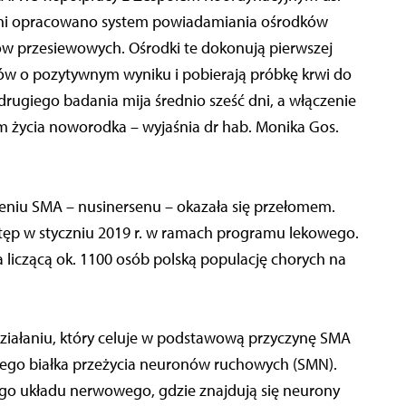
śni opracowano system powiadamiania ośrodków
w przesiewowych. Ośrodki te dokonują pierwszej
nów o pozytywnym wyniku i pobierają próbkę krwi do
rugiego badania mija średnio sześć dni, a włączenie
em życia noworodka – wyjaśnia dr hab. Monika Gos.
eczeniu SMA – nusinersenu – okazała się przełomem.
ostęp w styczniu 2019 r. w ramach programu lekowego.
 liczącą ok. 1100 osób polską populację chorych na
ziałaniu, który celuje w podstawową przyczynę SMA
wego białka przeżycia neuronów ruchowych (SMN).
o układu nerwowego, gdzie znajdują się neurony