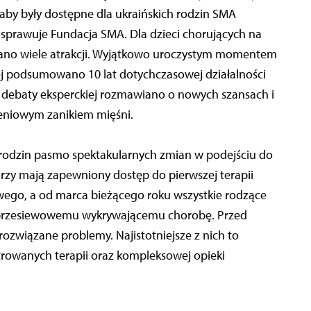
ak aby były dostępne dla ukraińskich rodzin SMA
 sprawuje Fundacja SMA. Dla dzieci chorujących na
ano wiele atrakcji. Wyjątkowo uroczystym momentem
ej podsumowano 10 lat dotychczasowej działalności
 debaty eksperckiej rozmawiano o nowych szansach i
eniowym zanikiem mięśni.
ch rodzin pasmo spektakularnych zmian w podejściu do
horzy mają zapewniony dostęp do pierwszej terapii
ego, a od marca bieżącego roku wszystkie rodzące
u przesiewowemu wykrywającemu chorobę. Przed
rozwiązane problemy. Najistotniejsze z nich to
trowanych terapii oraz kompleksowej opieki