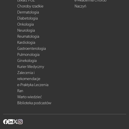
Lekarz POZ
e-Akademia Chorób
Choroby rzadkie
Naczyń
Dermatologia
Diabetologia
Onkologia
Neurologia
Reumatologia
Kardiologia
Gastroenterologia
Pulmonologia
Ginekologia
Kurier Medyczny
Zalecenia i
rekomendacje
e-Praktyka Leczenia
Ran
Warto wiedzieć
Biblioteka podcastów