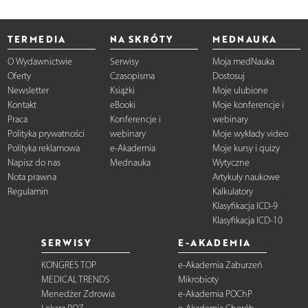
TERMEDIA
NA SKRÓTY
MEDNAUKA
O Wydawnictwie
Serwisy
Moja medNauka
Oferty
Czasopisma
Dostosuj
Newsletter
Książki
Moje ulubione
Kontakt
eBooki
Moje konferencje i
Praca
Konferencje i
webinary
Polityka prywatności
webinary
Moje wykłady video
Polityka reklamowa
e-Akademia
Moje kursy i quizy
Napisz do nas
Mednauka
Wytyczne
Nota prawna
Artykuły naukowe
Regulamin
Kalkulatory
Klasyfikacja ICD-9
Klasyfikacja ICD-10
SERWISY
E-AKADEMIA
KONGRES TOP
e-Akademia Zaburzeń
MEDICAL TRENDS
Mikrobioty
Menedżer Zdrowia
e-Akademia POChP