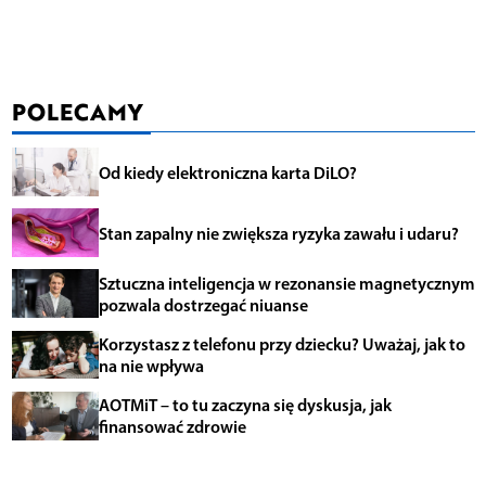
POLECAMY
Od kiedy elektroniczna karta DiLO?
Stan zapalny nie zwiększa ryzyka zawału i udaru?
Sztuczna inteligencja w rezonansie magnetycznym
pozwala dostrzegać niuanse
Korzystasz z telefonu przy dziecku? Uważaj, jak to
na nie wpływa
AOTMiT – to tu zaczyna się dyskusja, jak
finansować zdrowie