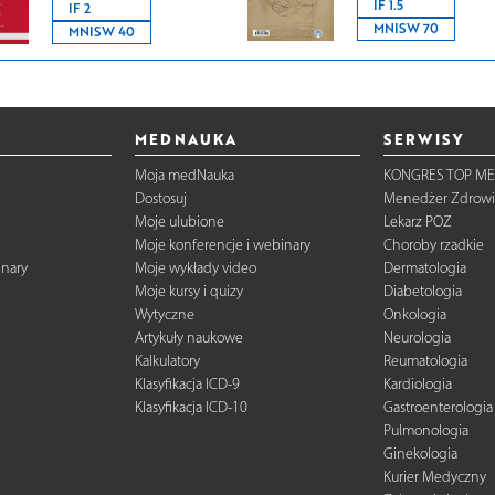
IF 1.5
IF 2
MNISW 70
MNISW 40
MEDNAUKA
SERWISY
Moja medNauka
KONGRES TOP ME
Dostosuj
Menedżer Zdrowi
Moje ulubione
Lekarz POZ
Moje konferencje i webinary
Choroby rzadkie
inary
Moje wykłady video
Dermatologia
Moje kursy i quizy
Diabetologia
Wytyczne
Onkologia
Artykuły naukowe
Neurologia
Kalkulatory
Reumatologia
Klasyfikacja ICD-9
Kardiologia
Klasyfikacja ICD-10
Gastroenterologia
Pulmonologia
Ginekologia
Kurier Medyczny