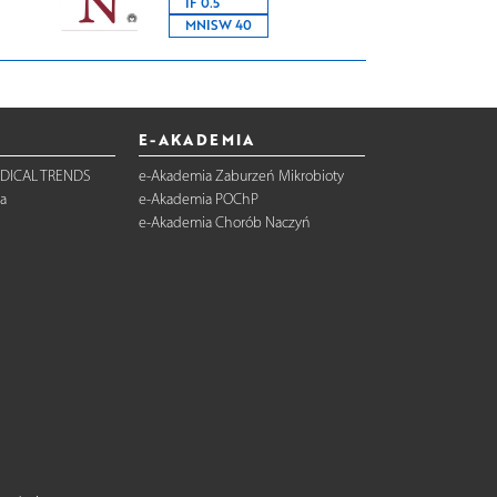
IF 0.5
MNISW 40
E-AKADEMIA
DICAL TRENDS
e-Akademia Zaburzeń Mikrobioty
a
e-Akademia POChP
e-Akademia Chorób Naczyń