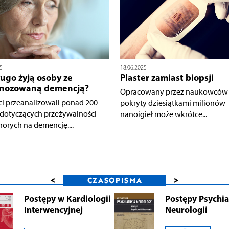
5
18.06.2025
ługo żyją osoby ze
Plaster zamiast biopsji
gnozowaną demencją?
Opracowany przez naukowców p
ci przeanalizowali ponad 200
pokryty dziesiątkami milionów
dotyczących przeżywalności
nanoigieł może wkrótce...
horych na demencję....
<
>
CZASOPISMA
Postępy w Kardiologii
Postępy Psychiat
Interwencyjnej
Neurologii