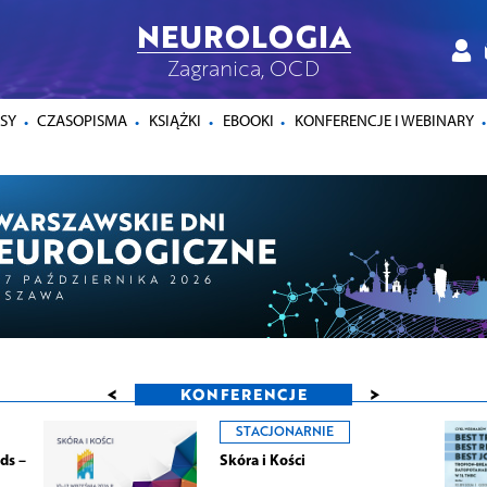
NEUROLOGIA
Zagranica, OCD
SY
CZASOPISMA
KSIĄŻKI
EBOOKI
KONFERENCJE I WEBINARY
<
>
KONFERENCJE
STACJONARNIE
ds –
Skóra i Kości