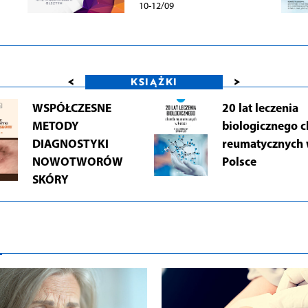
10-12/09
<
>
KSIĄŻKI
WSPÓŁCZESNE
20 lat leczenia
METODY
biologicznego 
DIAGNOSTYKI
reumatycznych
NOWOTWORÓW
Polsce
SKÓRY