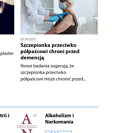
03.04.2025
Szczepionka przeciwko
półpaścowi chroni przed
laster
demencją
Nowe badania sugerują, że
szczepionka przeciwko
półpaścowi może chronić przed...
rii i
Alkoholizm i
Narkomania