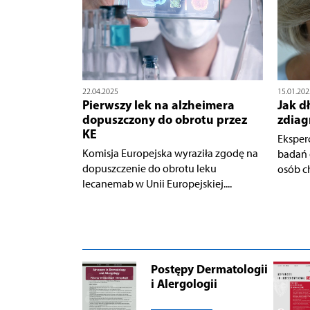
22.04.2025
15.01.202
Pierwszy lek na alzheimera
Jak d
dopuszczony do obrotu przez
zdia
KE
Eksper
Komisja Europejska wyraziła zgodę na
badań 
dopuszczenie do obrotu leku
osób c
lecanemab w Unii Europejskiej....
Postępy Dermatologii
i Alergologii