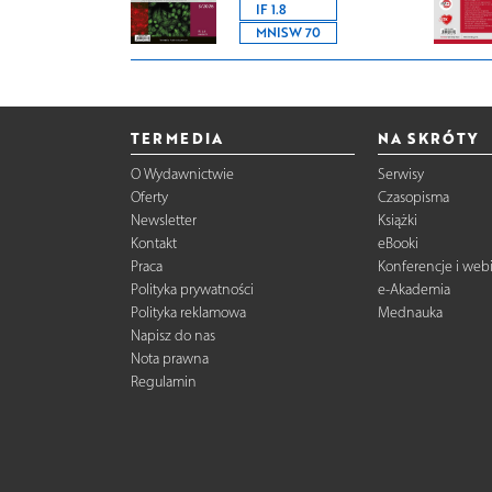
IF 1.8
MNISW 70
TERMEDIA
NA SKRÓTY
O Wydawnictwie
Serwisy
Oferty
Czasopisma
Newsletter
Książki
Kontakt
eBooki
Praca
Konferencje i web
Polityka prywatności
e-Akademia
Polityka reklamowa
Mednauka
Napisz do nas
Nota prawna
Regulamin