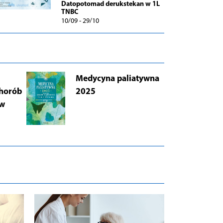
Datopotomad derukstekan w 1L
TNBC
10/09 - 29/10
Medycyna paliatywna
AB
chorób
2025
Łu
 w
i 
Wy