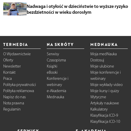
Nadwaga i otyłość w dzieciństwie to wyższe ryzyko
bezdzietności w wieku dorosłym
TERMEDIA
NA SKRÓTY
MEDNAUKA
O Wydawnictwie
Serwisy
Moja medNauka
Oferty
Czasopisma
Dostosuj
Newsletter
Książki
Moje ulubione
Kontakt
eBooki
Moje konferencje i
Praca
Konferencje i
webinary
Polityka prywatności
webinary
Moje wykłady video
Polityka reklamowa
e-Akademia
Moje kursy i quizy
Napisz do nas
Mednauka
Wytyczne
Nota prawna
Artykuły naukowe
Regulamin
Kalkulatory
Klasyfikacja ICD-9
Klasyfikacja ICD-10
SERWISY
E-AKADEMIA