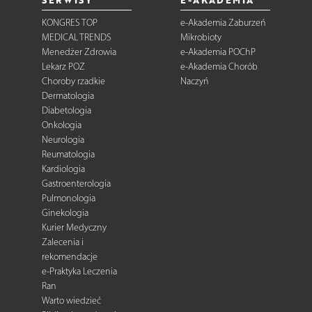
KONGRES TOP
e-Akademia Zaburzeń
MEDICAL TRENDS
Mikrobioty
Menedżer Zdrowia
e-Akademia POChP
Lekarz POZ
e-Akademia Chorób
Choroby rzadkie
Naczyń
Dermatologia
Diabetologia
Onkologia
Neurologia
Reumatologia
Kardiologia
Gastroenterologia
Pulmonologia
Ginekologia
Kurier Medyczny
Zalecenia i
rekomendacje
e-Praktyka Leczenia
Ran
Warto wiedzieć