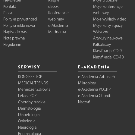
Newsletter
Książki
Moje ulubione
Kontakt
eBooki
Moje konferencje i
Praca
Konferencje i
webinary
Polityka prywatności
webinary
Moje wykłady video
Polityka reklamowa
e-Akademia
Moje kursy i quizy
Napisz do nas
Mednauka
Wytyczne
Nota prawna
Artykuły naukowe
Regulamin
Kalkulatory
Klasyfikacja ICD-9
Klasyfikacja ICD-10
SERWISY
E-AKADEMIA
KONGRES TOP
e-Akademia Zaburzeń
MEDICAL TRENDS
Mikrobioty
Menedżer Zdrowia
e-Akademia POChP
Lekarz POZ
e-Akademia Chorób
Choroby rzadkie
Naczyń
Dermatologia
Diabetologia
Onkologia
Neurologia
Reumatologia