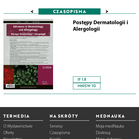
<
>
CZASOPISMA
Postępy Dermatologii i
Alergologii
IF 1.8
MNISW 70
TERMEDIA
NA SKRÓTY
MEDNAUKA
O Wydawnictwie
Serwisy
Moja medNauka
Oferty
Czasopisma
Dostosuj