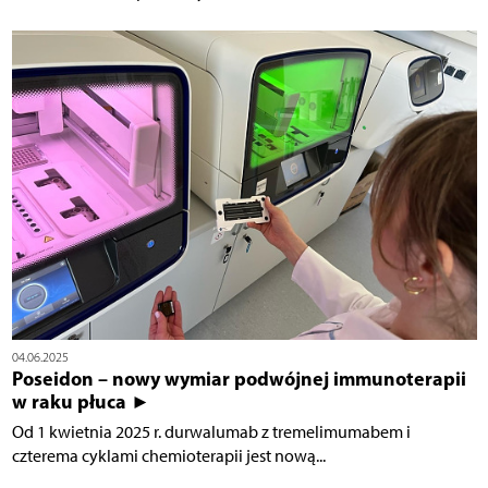
04.06.2025
Poseidon – nowy wymiar podwójnej immunoterapii
w raku płuca ►
Od 1 kwietnia 2025 r. durwalumab z tremelimumabem i
czterema cyklami chemioterapii jest nową...