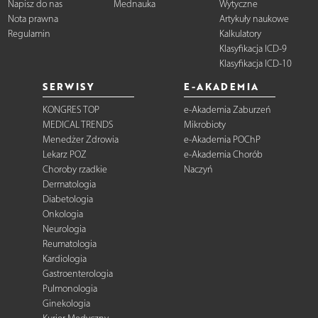
Napisz do nas
Mednauka
Wytyczne
Nota prawna
Artykuły naukowe
Regulamin
Kalkulatory
Klasyfikacja ICD-9
Klasyfikacja ICD-10
SERWISY
E-AKADEMIA
KONGRES TOP
e-Akademia Zaburzeń
MEDICAL TRENDS
Mikrobioty
Menedżer Zdrowia
e-Akademia POChP
Lekarz POZ
e-Akademia Chorób
Choroby rzadkie
Naczyń
Dermatologia
Diabetologia
Onkologia
Neurologia
Reumatologia
Kardiologia
Gastroenterologia
Pulmonologia
Ginekologia