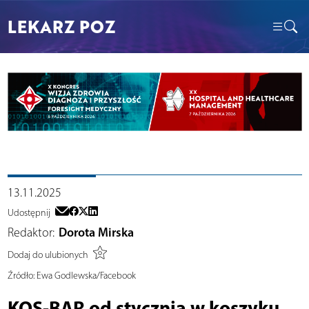
LEKARZ POZ
13.11.2025
Udostępnij
Redaktor:
Dorota Mirska
Dodaj do ulubionych
Źródło:
Ewa Godlewska/Facebook
KOS-BAR od stycznia w koszyku