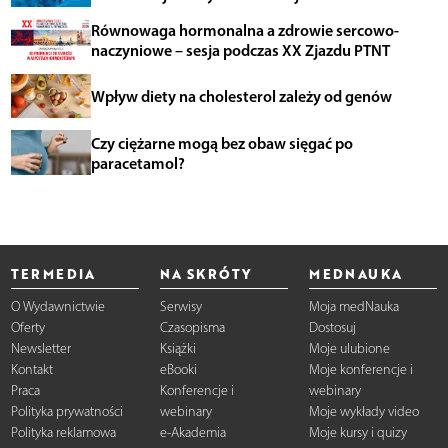
Równowaga hormonalna a zdrowie sercowo-
naczyniowe – sesja podczas XX Zjazdu PTNT
Wpływ diety na cholesterol zależy od genów
Czy ciężarne mogą bez obaw sięgać po
paracetamol?
TERMEDIA
NA SKRÓTY
MEDNAUKA
O Wydawnictwie
Serwisy
Moja medNauka
Oferty
Czasopisma
Dostosuj
Newsletter
Książki
Moje ulubione
Kontakt
eBooki
Moje konferencje i
Praca
Konferencje i
webinary
Polityka prywatności
webinary
Moje wykłady video
Polityka reklamowa
e-Akademia
Moje kursy i quizy