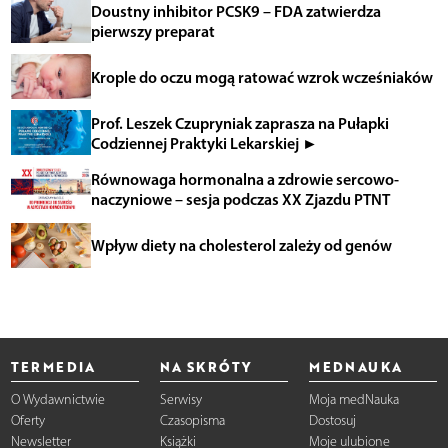
Doustny inhibitor PCSK9 – FDA zatwierdza
pierwszy preparat
Krople do oczu mogą ratować wzrok wcześniaków
Prof. Leszek Czupryniak zaprasza na Pułapki
Codziennej Praktyki Lekarskiej ►
Równowaga hormonalna a zdrowie sercowo-
naczyniowe – sesja podczas XX Zjazdu PTNT
Wpływ diety na cholesterol zależy od genów
TERMEDIA
NA SKRÓTY
MEDNAUKA
O Wydawnictwie
Serwisy
Moja medNauka
Oferty
Czasopisma
Dostosuj
Newsletter
Książki
Moje ulubione