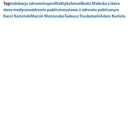
Tagi:
edukacja zdrowotna
profilaktyka
Senat
Beata Małecka-Libera
dane medyczne
zdrowie publiczne
ustawa o zdrowiu publicznym
Karol Kamiński
Marcin Moniuszko
Tadeusz Truskolaski
Adam Kurluta