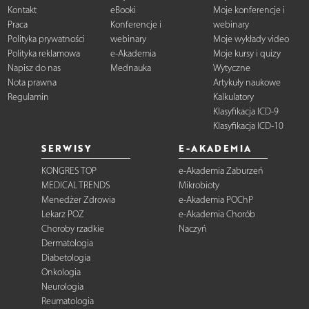
Kontakt
eBooki
Moje konferencje i
Praca
Konferencje i
webinary
Polityka prywatności
webinary
Moje wykłady video
Polityka reklamowa
e-Akademia
Moje kursy i quizy
Napisz do nas
Mednauka
Wytyczne
Nota prawna
Artykuły naukowe
Regulamin
Kalkulatory
Klasyfikacja ICD-9
Klasyfikacja ICD-10
SERWISY
E-AKADEMIA
KONGRES TOP
e-Akademia Zaburzeń
MEDICAL TRENDS
Mikrobioty
Menedżer Zdrowia
e-Akademia POChP
Lekarz POZ
e-Akademia Chorób
Choroby rzadkie
Naczyń
Dermatologia
Diabetologia
Onkologia
Neurologia
Reumatologia