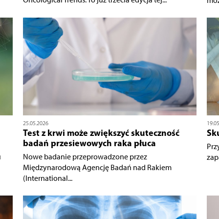
moż
25.05.2026
19.0
Test z krwi może zwiększyć skuteczność
Sk
badań przesiewowych raka płuca
Prz
u
Nowe badanie przeprowadzone przez
zap
Międzynarodową Agencję Badań nad Rakiem
(International...