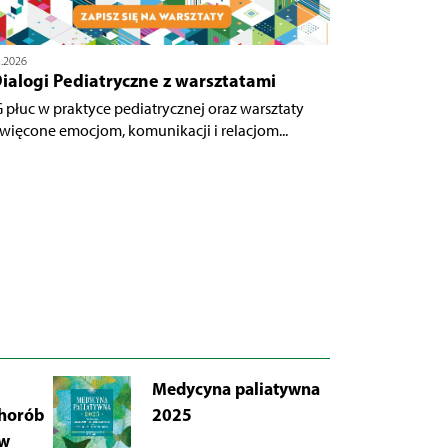
5.2026
ialogi Pediatryczne z warsztatami
 płuc w praktyce pediatrycznej oraz warsztaty
więcone emocjom, komunikacji i relacjom...
Medycyna paliatywna
AB
chorób
2025
Łu
 w
i 