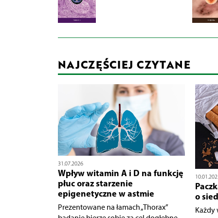
NAJCZĘŚCIEJ CZYTANE
31.07.2026
Wpływ witamin A i D na funkcję
10.01.202
płuc oraz starzenie
Paczk
epigenetyczne w astmie
o sie
Prezentowane na łamach „Thorax”
Każdy 
badanie bierze sobie za cel dogłębne