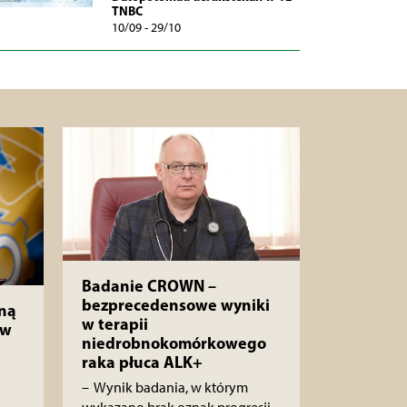
TNBC
10/09 - 29/10
Badanie CROWN –
bezprecedensowe wyniki
ną
w terapii
 w
niedrobnokomórkowego
raka płuca ALK+
– Wynik badania, w którym