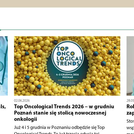
02.06.2026
28.0
ls,
Top Oncological Trends 2026 – w grudniu
Ro
Poznań stanie się stolicą nowoczesnej
za
onkologii
Sto
Już 4 i 5 grudnia w Poznaniu odbędzie się Top
wsp
Oncological Trends. To już trzecia edycja tej...