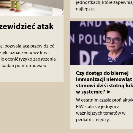
jednostkach, które zapewnia
najlepszą,...
zewidzieć atak
ę, pozwalającą przewidzieć
zięki oznaczeniu we krwi
ie ocenić ryzyko zaostrzenia
h badań poinformowało
Czy dostęp do biernej
immunizacji niemowląt
stanowi dziś istotną lu
w systemie? ►
W ostatnim czasie profilakty
RSV stała się jednym z
ważniejszych tematów w
pediatrii, między...