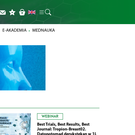
E-AKADEMIA
MEDNAUKA
WEBINAR
Best Trials, Best Results, Best
Journal: Tropion-Breast02.
Datopotomad derukstekan w 1L