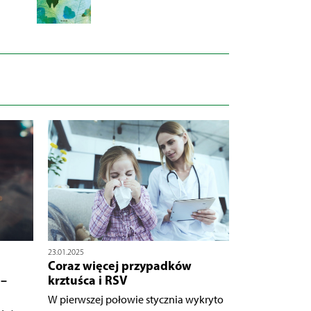
Wy
23.01.2025
Coraz więcej przypadków
 –
krztuśca i RSV
W pierwszej połowie stycznia wykryto