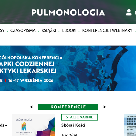
PULMONOLOGIA
SY
CZASOPISMA
KSIĄŻKI
EBOOKI
KONFERENCJE I WEBINARY
<
>
KONFERENCJE
STACJONARNIE
ds –
Skóra i Kości
10-12/09