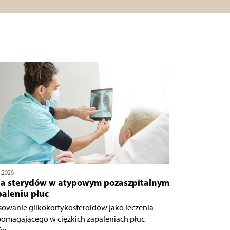
5.2026
la sterydów w atypowym pozaszpitalnym
paleniu płuc
sowanie glikokortykosteroidów jako leczenia
omagającego w ciężkich zapaleniach płuc