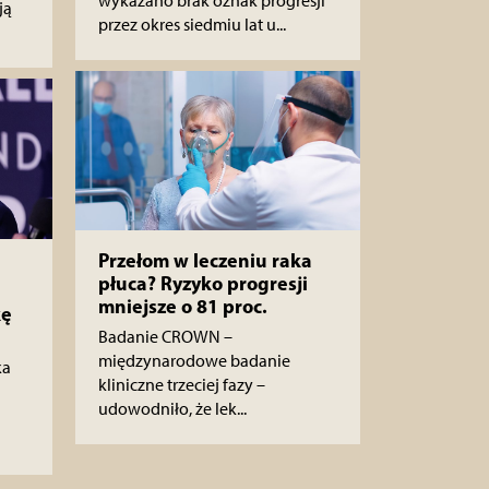
wykazano brak oznak progresji
ją
przez okres siedmiu lat u...
Przełom w leczeniu raka
płuca? Ryzyko progresji
mniejsze o 81 proc.
kę
Badanie CROWN –
międzynarodowe badanie
ka
kliniczne trzeciej fazy –
udowodniło, że lek...