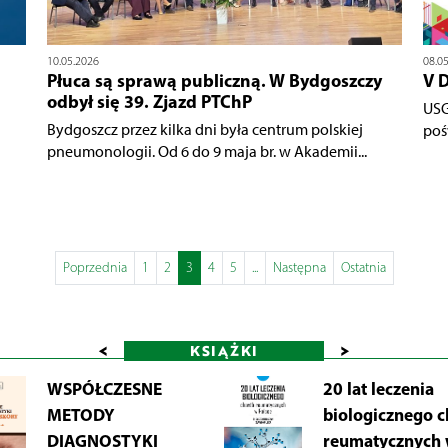
10.05.2026
08.0
Płuca są sprawą publiczną. W Bydgoszczy
V D
odbył się 39. Zjazd PTChP
USG
Bydgoszcz przez kilka dni była centrum polskiej
poś
pneumonologii. Od 6 do 9 maja br. w Akademii...
Poprzednia
1
2
3
4
5
...
Następna
Ostatnia
<
>
KSIĄŻKI
WSPÓŁCZESNE
20 lat leczenia
METODY
biologicznego 
DIAGNOSTYKI
reumatycznych