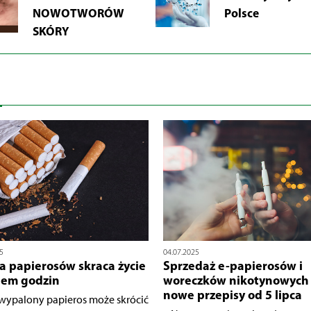
NOWOTWORÓW
Polsce
SKÓRY
5
04.07.2025
a papierosów skraca życie
Sprzedaż e-papierosów i
dem godzin
woreczków nikotynowych
nowe przepisy od 5 lipca
wypalony papieros może skrócić