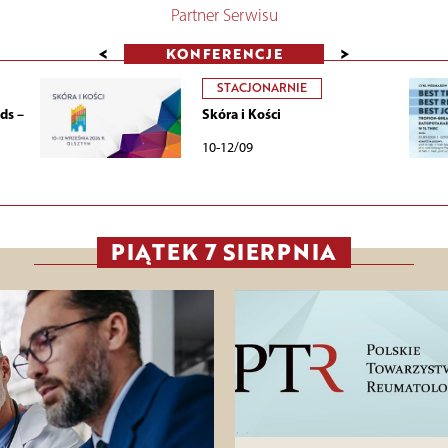
Partner Serwisu
<
>
KONFERENCJE
STACJONARNIE
ds –
Skóra i Kości
10-12/09
PIĄTEK 7 SIERPNIA