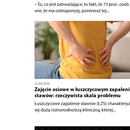
– To, co jest zatrważające, to fakt, że 73 proc. osób
wie, że ma osteoporozę, ponieważ tej...
22.04.2026
Zajęcie osiowe w łuszczycowym zapalen
stawów: rzeczywista skala problemu
Łuszczycowe zapalenie stawów (ŁZS) charaktery
się dużą różnorodnością kliniczną, której...