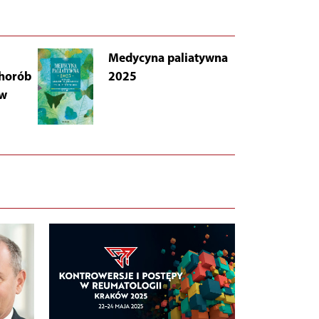
Medycyna paliatywna
AB
chorób
2025
Łu
 w
i 
Wy