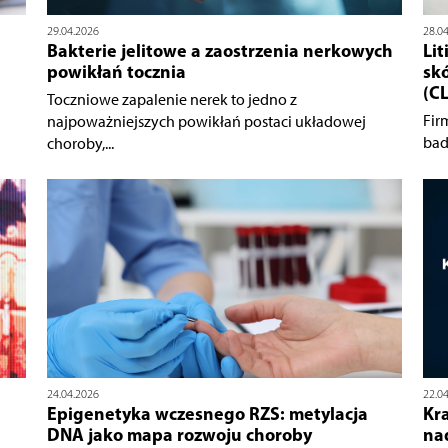
29.04.2026
28.0
Bakterie jelitowe a zaostrzenia nerkowych
Lit
powikłań tocznia
sk
(CL
Toczniowe zapalenie nerek to jedno z
Fir
najpoważniejszych powikłań postaci układowej
bada
choroby,...
24.04.2026
22.0
Epigenetyka wczesnego RZS: metylacja
Kra
DNA jako mapa rozwoju choroby
na