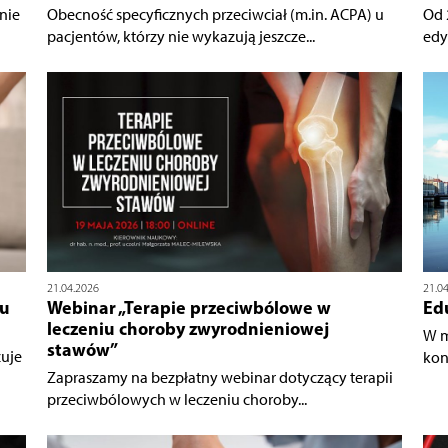
 nie
Obecność specyficznych przeciwciał (m.in. ACPA) u
Od 
pacjentów, którzy nie wykazują jeszcze...
edy
21.04.2026
21.0
iu
Webinar „Terapie przeciwbólowe w
Ed
leczeniu choroby zwyrodnieniowej
W m
stawów”
zuje
kon
Zapraszamy na bezpłatny webinar dotyczący terapii
przeciwbólowych w leczeniu choroby...