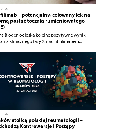
4.2026
ifilimab – potencjalny, celowany lek na
órną postać tocznia rumieniowatego
E)
ma Biogen ogłosiła kolejne pozytywne wyniki
nia klinicznego fazy 2. nad litifilimabem...
4.2026
ków stolicą polskiej reumatologii –
dchodzą Kontrowersje i Postępy