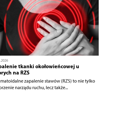
4.2026
palenie tkanki okołowieńcowej u
orych na RZS
matoidalne zapalenie stawów (RZS) to nie tylko
orzenie narządu ruchu, lecz także...