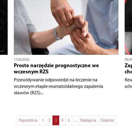
17.04.2026
09.0
Proste narzędzie prognostyczne we
Za
wczesnym RZS
ch
Przewidywanie odpowiedzi na leczenie na
Reu
wczesnym etapie reumatoidalnego zapalenia
sch
stawów (RZS)...
Poprzednia
1
2
3
4
5
...
Następna
Ostatnia