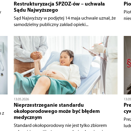
Restrukturyzacja SPZOZ-ów – uchwała
Pi
Sądu Najwyższego
w
Pio
Sąd Najwyższy w podjętej 14 maja uchwale uznał, że
nied
samodzielny publiczny zakład opieki...
13.05.2026
13.0
Nieprzestrzeganie standardu
Pre
okołoporodowego może być błędem
cyw
 z
medycznym
Pre
Standard okołoporodowy nie jest tylko zbiorem
ludn