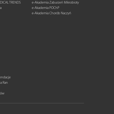
DICAL TRENDS
e-Akademia Zaburzeń Mikrobioty
a
e-Akademia POChP
e-Akademia Chorób Naczyń
mendacje
ia Ran
tów