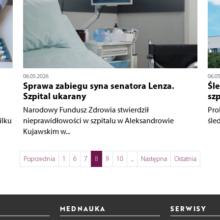
06.05.2026
06.0
Sprawa zabiegu syna senatora Lenza.
Śle
Szpital ukarany
szp
Narodowy Fundusz Zdrowia stwierdził
Pro
ilku
nieprawidłowości w szpitalu w Aleksandrowie
śle
Kujawskim w...
Poprzednia
1
6
7
8
9
10
...
Następna
Ostatnia
MEDNAUKA
SERWISY