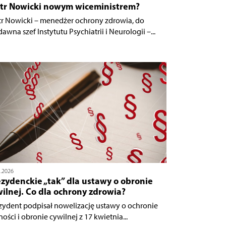
otr Nowicki nowym wiceministrem?
tr Nowicki – menedżer ochrony zdrowia, do
awna szef Instytutu Psychiatrii i Neurologii –...
5.2026
zydenckie „tak” dla ustawy o obronie
ilnej. Co dla ochrony zdrowia?
zydent podpisał nowelizację ustawy o ochronie
ości i obronie cywilnej z 17 kwietnia...