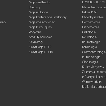
Moja medNauka
KONGRES TOP ME
Dostosuj
Menedżer Zdrowi
Moje ulubione
Lekarz POZ
Moje konferencje i webinary
Choroby rzadkie
inary
Moje wykłady video
Dermatologia
Moje kursy i quizy
Diabetologia
Wytyczne
Onkologia
Artykuły naukowe
Neurologia
Kalkulatory
Reumatologia
Klasyfikacja ICD-9
Kardiologia
Klasyfikacja ICD-10
Gastroenterologia
Pulmonologia
Ginekologia
Kurier Medyczny
Zalecenia i reko
e-Praktyka Leczen
Warto wiedzieć
Biblioteka podcas