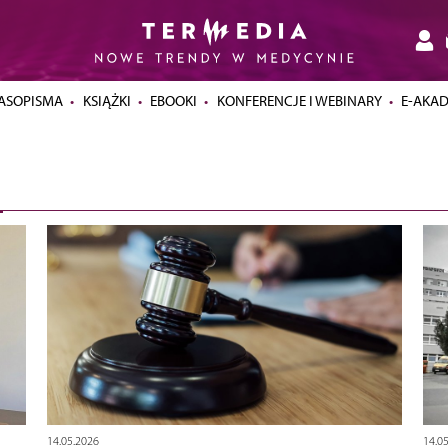
ASOPISMA
KSIĄŻKI
EBOOKI
KONFERENCJE I WEBINARY
E-AKA
14.05.2026
14.0