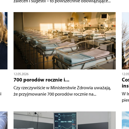
zaleceń i sugestii – to powszechnie obowiązujące...
12.05.2026
12.0
700 porodów rocznie i...
Coś
ins
Czy rzeczywiście w Ministerstwie Zdrowia uważają,
i
W I
że przyjmowanie 700 porodów rocznie na...
pie