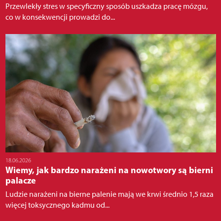
Przewlekły stres w specyficzny sposób uszkadza pracę mózgu,
co w konsekwencji prowadzi do...
18.06.2026
Wiemy, jak bardzo narażeni na nowotwory są bierni
palacze
Ludzie narażeni na bierne palenie mają we krwi średnio 1,5 raza
więcej toksycznego kadmu od...