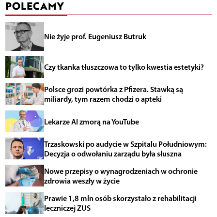
POLECAMY
Nie żyje prof. Eugeniusz Butruk
Czy tkanka tłuszczowa to tylko kwestia estetyki?
Polsce grozi powtórka z Pfizera. Stawką są
miliardy, tym razem chodzi o apteki
Lekarze AI zmorą na YouTube
Trzaskowski po audycie w Szpitalu Południowym:
Decyzja o odwołaniu zarządu była słuszna
Nowe przepisy o wynagrodzeniach w ochronie
zdrowia weszły w życie
Prawie 1,8 mln osób skorzystało z rehabilitacji
leczniczej ZUS