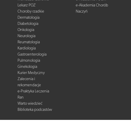
Lekarz POZ
e-Akademia Chorób
Choroby rzadkie
Naczyń
Dermatologia
Diabetologia
Onkologia
Neurologia
Reumatologia
Kardiologia
Gastroenterologia
Pulmonologia
Ginekologia
Kurier Medyczny
Zalecenia i
rekomendacje
e-Praktyka Leczenia
Ran
Warto wiedzieć
Biblioteka podcastów