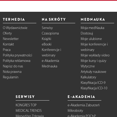
TERMEDIA
NA SKRÓTY
MEDNAUKA
O Wydawnictwie
Serwisy
Moja medNauka
Oferty
Czasopisma
Dostosuj
Newsletter
Książki
Moje ulubione
Kontakt
eBooki
Moje konferencje i
Praca
Konferencje i
webinary
Polityka prywatności
webinary
Moje wykłady video
Polityka reklamowa
e-Akademia
Moje kursy i quizy
Napisz do nas
Mednauka
Wytyczne
Nota prawna
Artykuły naukowe
Regulamin
Kalkulatory
Klasyfikacja ICD-9
Klasyfikacja ICD-10
SERWISY
E-AKADEMIA
KONGRES TOP
e-Akademia Zaburzeń
MEDICAL TRENDS
Mikrobioty
Menedżer Zdrowia
e-Akademia POChP