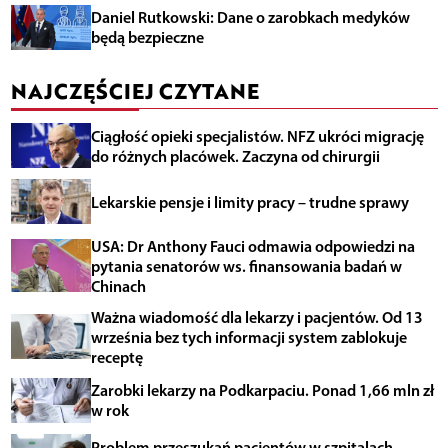
Daniel Rutkowski: Dane o zarobkach medyków
będą bezpieczne
NAJCZĘŚCIEJ CZYTANE
Ciągłość opieki specjalistów. NFZ ukróci migrację
do różnych placówek. Zaczyna od chirurgii
Lekarskie pensje i limity pracy – trudne sprawy
USA: Dr Anthony Fauci odmawia odpowiedzi na
pytania senatorów ws. finansowania badań w
Chinach
Ważna wiadomość dla lekarzy i pacjentów. Od 13
września bez tych informacji system zablokuje
receptę
Zarobki lekarzy na Podkarpaciu. Ponad 1,66 mln zł
w rok
Problem przeszukań pacjentów w szpitalach