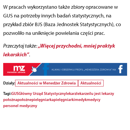
W pracach wykorzystano także zbiory opracowane w
GUS na potrzeby innych badań statystycznych, na
przykład zbiór BJS (Baza Jednostek Statystycznych), co
pozwoliło na uniknięcie powielania części prac.
„Więcej przychodni, mniej praktyk
Przeczytaj także:
lekarskich”
.
Działy:
Aktualności w Menedżer Zdrowia
Aktualności
Tagi:
GUS
Główny Urząd Statystyczny
lekarz
lekarze
ilu jest lekarzy
położna
położne
pielęgniarka
pielęgniarki
medyk
medycy
personel medyczny