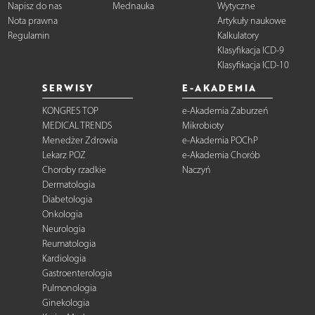
Napisz do nas
Mednauka
Wytyczne
Nota prawna
Artykuły naukowe
Regulamin
Kalkulatory
Klasyfikacja ICD-9
Klasyfikacja ICD-10
SERWISY
E-AKADEMIA
KONGRES TOP
e-Akademia Zaburzeń
MEDICAL TRENDS
Mikrobioty
Menedżer Zdrowia
e-Akademia POChP
Lekarz POZ
e-Akademia Chorób
Choroby rzadkie
Naczyń
Dermatologia
Diabetologia
Onkologia
Neurologia
Reumatologia
Kardiologia
Gastroenterologia
Pulmonologia
Ginekologia