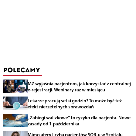
POLECAMY
MZ wyjaśnia pacjentom, jak korzystać z centralnej
e-rejestracji. Webinary raz w miesiącu
Lekarze pracują setki godzin? To może być też
efekt nierzetelnych sprawozdań
„Zabiegi walizkowe” to ryzyko dla pacjenta. Nowe
zasady od 1 października
Mimo afery liczba pacjentów SOR-u w Szpitalu