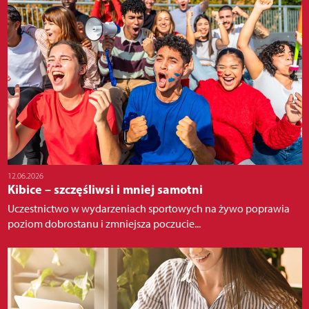
12.06.2026
Kibice – szczęśliwsi i mniej samotni
Uczestnictwo w wydarzeniach sportowych na żywo poprawia
poziom dobrostanu i zmniejsza poczucie...