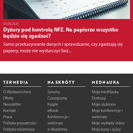
03.08.2026
Dyżury pod kontrolą NFZ. Na papierze wszystko
będzie się zgadzać?
Samo przekazywanie danych i sprawdzanie, czy zgadzają się
papiery, może nie wystarczyć bez...
TERMEDIA
NA SKRÓTY
MEDNAUKA
O Wydawnictwie
Serwisy
Moja medNauka
Oferty
Czasopisma
Dostosuj
Newsletter
Książki
Moje ulubione
Kontakt
eBooki
Moje konferencje i
Praca
Konferencje i
webinary
Polityka prywatności
webinary
Moje wykłady video
Polityka reklamowa
e-Akademia
Moje kursy i quizy