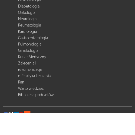
Diabetologia
Onkologia
Neurologia
Reumatologia
Kardiologia
Gastroenterologia
Pulmonologia
Ginekologia
Kurier Medyczny
Zalecenia i
rekomendacje
e-Praktyka Leczenia
Ran
Warto wiedzieć
Biblioteka podcastów
© 2026 Termedia Sp. z o.o. All rights reserved.