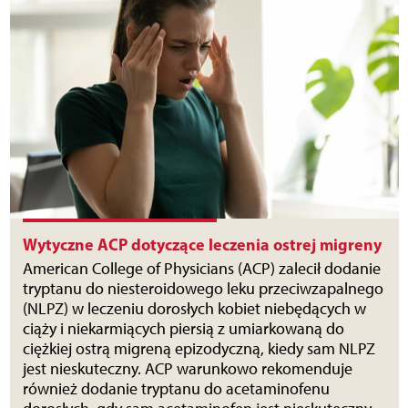
Wytyczne ACP dotyczące leczenia ostrej migreny
American College of Physicians (ACP) zalecił dodanie
tryptanu do niesteroidowego leku przeciwzapalnego
(NLPZ) w leczeniu dorosłych kobiet niebędących w
ciąży i niekarmiących piersią z umiarkowaną do
ciężkiej ostrą migreną epizodyczną, kiedy sam NLPZ
jest nieskuteczny. ACP warunkowo rekomenduje
również dodanie tryptanu do acetaminofenu