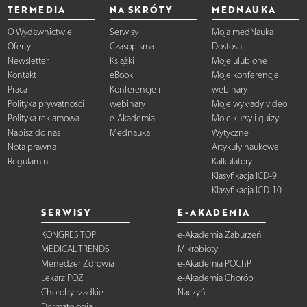
TERMEDIA
NA SKRÓTY
MEDNAUKA
O Wydawnictwie
Serwisy
Moja medNauka
Oferty
Czasopisma
Dostosuj
Newsletter
Książki
Moje ulubione
Kontakt
eBooki
Moje konferencje i
Praca
Konferencje i
webinary
Polityka prywatności
webinary
Moje wykłady video
Polityka reklamowa
e-Akademia
Moje kursy i quizy
Napisz do nas
Mednauka
Wytyczne
Nota prawna
Artykuły naukowe
Regulamin
Kalkulatory
Klasyfikacja ICD-9
Klasyfikacja ICD-10
SERWISY
E-AKADEMIA
KONGRES TOP
e-Akademia Zaburzeń
MEDICAL TRENDS
Mikrobioty
Menedżer Zdrowia
e-Akademia POChP
Lekarz POZ
e-Akademia Chorób
Choroby rzadkie
Naczyń
Dermatologia