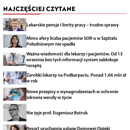
NAJCZĘŚCIEJ CZYTANE
Lekarskie pensje i limity pracy – trudne sprawy
Mimo afery liczba pacjentów SOR-u w Szpitalu
Południowym nie spadła
Ważna wiadomość dla lekarzy i pacjentów. Od 13
września bez tych informacji system zablokuje
receptę
Zarobki lekarzy na Podkarpaciu. Ponad 1,66 mln zł
w rok
Nowe przepisy o wynagrodzeniach w ochronie
zdrowia weszły w życie
Nie żyje prof. Eugeniusz Butruk
Resort uruchamia usługę Domowej Opieki