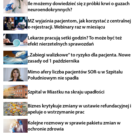
Ile możemy dowiedzieć się z próbki krwi o guzach
neuroendokrynnych?
MZ wyjaśnia pacjentom, jak korzystać z centralnej
e-rejestracji. Webinary raz w miesiącu
Lekarze pracują setki godzin? To może być też
efekt nierzetelnych sprawozdań
„Zabiegi walizkowe” to ryzyko dla pacjenta. Nowe
zasady od 1 października
Mimo afery liczba pacjentów SOR-u w Szpitalu
Południowym nie spadła
Szpital w Miastku na skraju upadłości
Biznes krytykuje zmiany w ustawie refundacyjnej i
apeluje o wstrzymanie prac
Kolejne rozmowy w sprawie pakietu zmian w
ochronie zdrowia