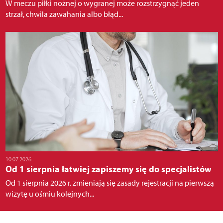
W meczu piłki nożnej o wygranej może rozstrzygnąć jeden
strzał, chwila zawahania albo błąd...
10.07.2026
Od 1 sierpnia łatwiej zapiszemy się do specjalistów
Od 1 sierpnia 2026 r. zmieniają się zasady rejestracji na pierwszą
wizytę u ośmiu kolejnych...