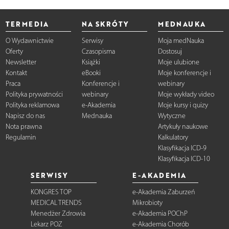
TERMEDIA
NA SKRÓTY
MEDNAUKA
O Wydawnictwie
Serwisy
Moja medNauka
Oferty
Czasopisma
Dostosuj
Newsletter
Książki
Moje ulubione
Kontakt
eBooki
Moje konferencje i
Praca
Konferencje i
webinary
Polityka prywatności
webinary
Moje wykłady video
Polityka reklamowa
e-Akademia
Moje kursy i quizy
Napisz do nas
Mednauka
Wytyczne
Nota prawna
Artykuły naukowe
Regulamin
Kalkulatory
Klasyfikacja ICD-9
Klasyfikacja ICD-10
SERWISY
E-AKADEMIA
KONGRES TOP
e-Akademia Zaburzeń
MEDICAL TRENDS
Mikrobioty
Menedżer Zdrowia
e-Akademia POChP
Lekarz POZ
e-Akademia Chorób