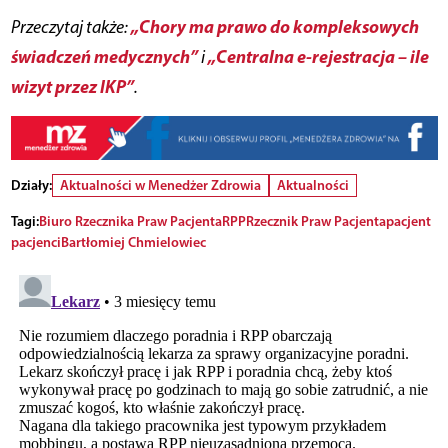
„Chory ma prawo do kompleksowych
Przeczytaj także:
świadczeń medycznych”
„Centralna e-rejestracja – ile
i
wizyt przez IKP”
.
Działy:
Aktualności w Menedżer Zdrowia
Aktualności
Tagi:
Biuro R zecznika Praw Pacjenta
RPP
Rzecznik Praw Pacjenta
pacjent
pacjenci
Bartłomiej Chmielowiec