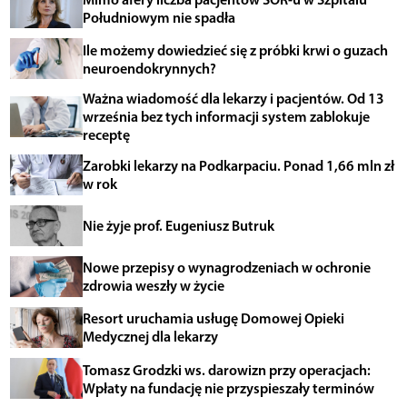
Południowym nie spadła
Ile możemy dowiedzieć się z próbki krwi o guzach
neuroendokrynnych?
Ważna wiadomość dla lekarzy i pacjentów. Od 13
września bez tych informacji system zablokuje
receptę
Zarobki lekarzy na Podkarpaciu. Ponad 1,66 mln zł
w rok
Nie żyje prof. Eugeniusz Butruk
Nowe przepisy o wynagrodzeniach w ochronie
zdrowia weszły w życie
Resort uruchamia usługę Domowej Opieki
Medycznej dla lekarzy
Tomasz Grodzki ws. darowizn przy operacjach:
Wpłaty na fundację nie przyspieszały terminów