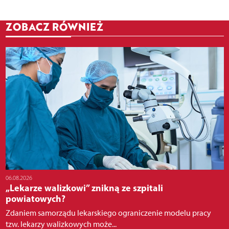
ZOBACZ RÓWNIEŻ
06.08.2026
„Lekarze walizkowi” znikną ze szpitali
powiatowych?
Zdaniem samorządu lekarskiego ograniczenie modelu pracy
tzw. lekarzy walizkowych może...