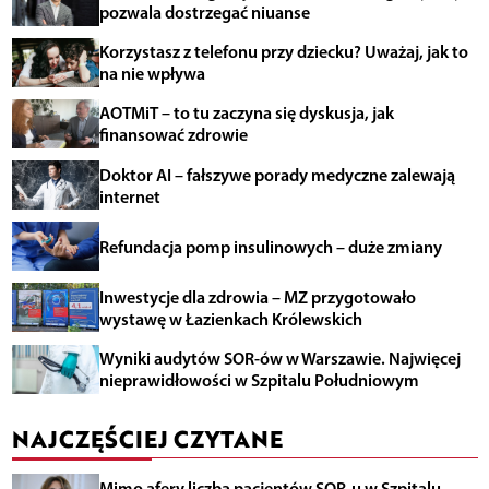
pozwala dostrzegać niuanse
Korzystasz z telefonu przy dziecku? Uważaj, jak to
na nie wpływa
AOTMiT – to tu zaczyna się dyskusja, jak
finansować zdrowie
Doktor AI – fałszywe porady medyczne zalewają
internet
Refundacja pomp insulinowych – duże zmiany
Inwestycje dla zdrowia – MZ przygotowało
wystawę w Łazienkach Królewskich
Wyniki audytów SOR-ów w Warszawie. Najwięcej
nieprawidłowości w Szpitalu Południowym
NAJCZĘŚCIEJ CZYTANE
Mimo afery liczba pacjentów SOR-u w Szpitalu