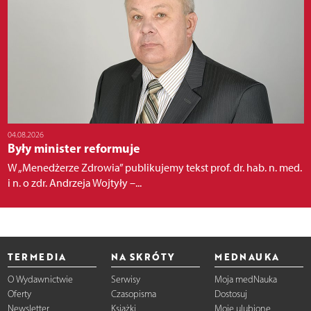
04.08.2026
Były minister reformuje
W „Menedżerze Zdrowia” publikujemy tekst prof. dr. hab. n. med.
i n. o zdr. Andrzeja Wojtyły –...
TERMEDIA
NA SKRÓTY
MEDNAUKA
O Wydawnictwie
Serwisy
Moja medNauka
Oferty
Czasopisma
Dostosuj
Newsletter
Książki
Moje ulubione