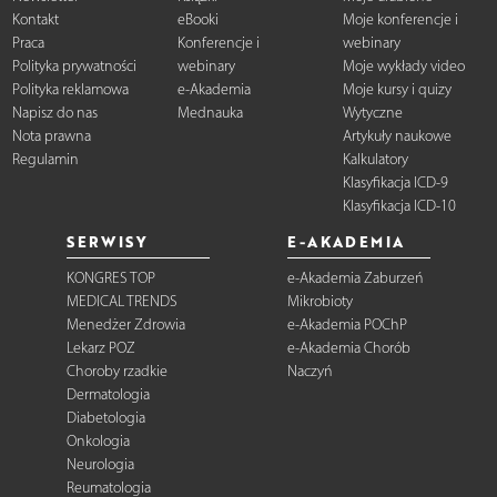
Kontakt
eBooki
Moje konferencje i
Praca
Konferencje i
webinary
Polityka prywatności
webinary
Moje wykłady video
Polityka reklamowa
e-Akademia
Moje kursy i quizy
Napisz do nas
Mednauka
Wytyczne
Nota prawna
Artykuły naukowe
Regulamin
Kalkulatory
Klasyfikacja ICD-9
Klasyfikacja ICD-10
SERWISY
E-AKADEMIA
KONGRES TOP
e-Akademia Zaburzeń
MEDICAL TRENDS
Mikrobioty
Menedżer Zdrowia
e-Akademia POChP
Lekarz POZ
e-Akademia Chorób
Choroby rzadkie
Naczyń
Dermatologia
Diabetologia
Onkologia
Neurologia
Reumatologia